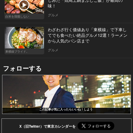
味！
Vol.5
グルメ
白米を我慢しない
わざわざ行く価値あり「東横線」で下車し
てでも食べたい絶品グルメ12選！ラーメン
から人気のパン店まで
Vol.10
グルメ
東横線プライド。
フォローする
この記事が気に入ったらいいね！しよう
X（旧Twitter）で東京カレンダーを