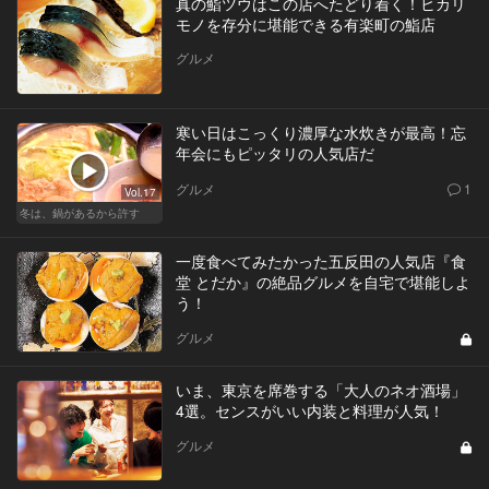
真の鮨ツウはこの店へたどり着く！ヒカリ
モノを存分に堪能できる有楽町の鮨店
グルメ
寒い日はこっくり濃厚な水炊きが最高！忘
年会にもピッタリの人気店だ
グルメ
1
Vol.17
冬は、鍋があるから許す
一度食べてみたかった五反田の人気店『食
堂 とだか』の絶品グルメを自宅で堪能しよ
う！
グルメ
いま、東京を席巻する「大人のネオ酒場」
4選。センスがいい内装と料理が人気！
グルメ