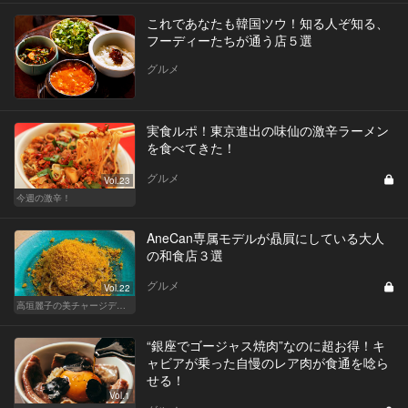
これであなたも韓国ツウ！知る人ぞ知る、
フーディーたちが通う店５選
グルメ
実食ルポ！東京進出の味仙の激辛ラーメン
を食べてきた！
グルメ
Vol.23
今週の激辛！
AneCan専属モデルが贔屓にしている大人
の和食店３選
グルメ
Vol.22
高垣麗子の美チャージディナー
“銀座でゴージャス焼肉”なのに超お得！キ
ャビアが乗った自慢のレア肉が食通を唸ら
せる！
Vol.1