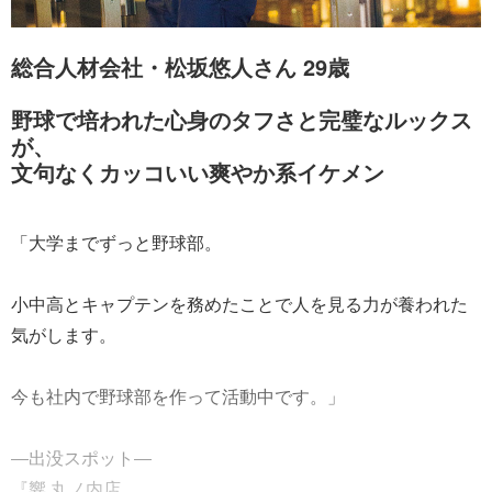
総合人材会社・松坂悠人さん 29歳
野球で培われた心身のタフさと完璧なルックス
が、
文句なくカッコいい爽やか系イケメン
「大学までずっと野球部。
小中高とキャプテンを務めたことで人を見る力が養われた
気がします。
今も社内で野球部を作って活動中です。」
―出没スポット―
『響 丸ノ内店......