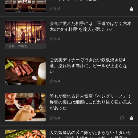
グルメ
会食に慣れた相手には、王道ではなく六本
木の“タイ料理”を達人が選ぶワケ
グルメ
Vol.1
「会食」の極意。
ご褒美ディナーで行きたい鉄板焼き店4
選。溢れ出す肉汁に、ビールが止まらな
い！
グルメ
誰もが憧れる超人気店『ペレグリーノ』！
称賛の裏には細部にこだわり抜く強い意志
があった
グルメ
1
人気焼鳥店の〆ご飯がたまらない！タレが
しみた「焼鳥土鍋まぶしご飯」が最高の