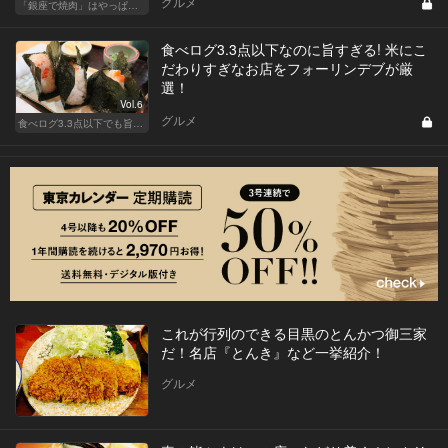
グルメ
「銀座で焼肉」はやっぱりテンションが上がります！
食べログ3.3点以下なのに旨すぎる! 米にこ
だわりすぎなお店をフォーリンデブが厳
選！
Vol.6
グルメ
食べログ3.3点以下でも旨い店！
これが行列のできる目黒のとんかつ御三家
だ！名店『とんき』など一挙紹介！
グルメ