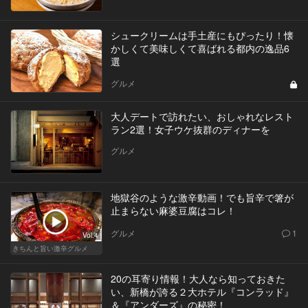
シュークリームは手土産にもぴったり！懐
かしくて美味しくて喜ばれる都内の逸品6
選
グルメ
大人デートで訪れたい、おしゃれなレスト
ラン2選！女子ウケ抜群のディナーを
グルメ
地獄谷のような激辛動画！でも旨辛で箸が
止まらない麻婆豆腐はコレ！
グルメ
1
Vol.4
きちんと旨い激辛グルメ
20の耳寄り情報！大人なら知っておきた
い、新橋が誇る２大ホテル『コンラッド』
＆『アンダーズ』の秘密！