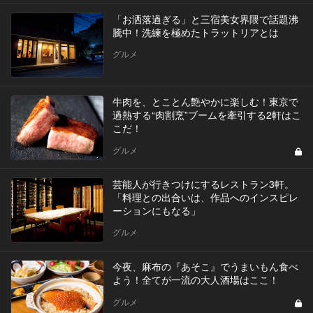
「お洒落過ぎる」と三宿美女界隈で話題沸
騰中！洗練を極めたトラットリアとは
グルメ
牛肉を、とことん艶やかに楽しむ！東京で
過熱する“肉割烹”ブームを牽引する2軒はこ
こだ！
グルメ
芸能人が行きつけにするレストラン3軒。
「料理との出合いは、作品へのインスピレ
ーションにもなる」
グルメ
今夜、麻布の『あそこ』でうまいもん食べ
よう！全てが一流の大人酒場はここ！
グルメ