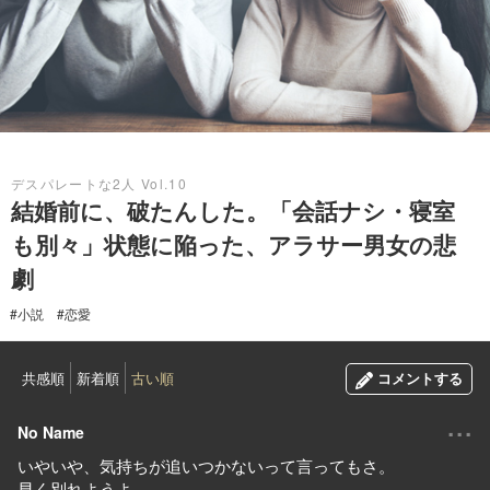
2018.09.25
デスパレートな2人 Vol.10
結婚前に、破たんした。「会話ナシ・寝室
も別々」状態に陥った、アラサー男女の悲
劇
#小説
#恋愛
共感順
新着順
古い順
コメントする
...
No Name
いやいや、気持ちが追いつかないって言ってもさ。
早く別れようよ。