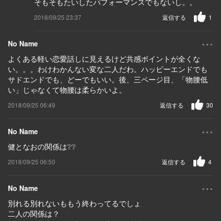
そもそもたいしたパフォーマンスでもないし。。
2018/09/25 23:37
返信する
1
...
No Name
よくある軽い恋愛話しに見えるけど共感ポイントが全くな
い。。。わけわかんない変な二人だわ。ハッピーエンドでも
サドエンドでも、どーでもいい。後、三ページ目、「物腰低
い」じゃなくて物腰は柔らかいよ。
2018/09/25 06:49
返信する
30
...
No Name
健となおの関係は❔❔
2018/09/25 06:50
返信する
4
...
No Name
別れる別れないももう終わってるでしょ
二人の関係は？