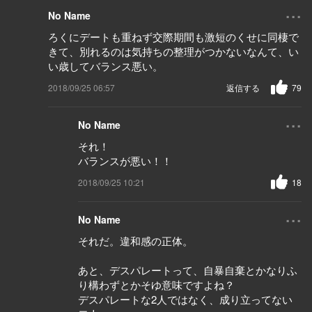
...
No Name
ろくにデートも重ねず交際期間も激短のくせに同棲で
きて、別れるのは気持ちの整理がつかないなんて、い
い歳してバランス悪い。
2018/09/25 06:57
返信する
79
...
No Name
それ！
バランスが悪い！！
2018/09/25 10:21
18
...
No Name
それだ。違和感の正体。
あと、デスパレートって、自暴自棄とかなりふ
り構わずとかそゆ意味ですよね？
デスパレートな2人ではなく、成り立ってない