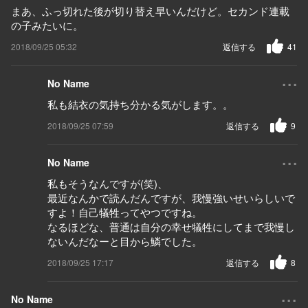
まあ、ふっ切れた後が切り替え早いんだけど。セカンド連載
の子みたいに。
2018/09/25 05:32
返信する
41
...
No Name
私も結衣の気持ち分かる気がします。。
2018/09/25 07:59
返信する
9
...
No Name
私もそうなんですが(笑)、
最近なんかで読んだんですが、我慢強いせいらしいで
すよ！自己犠牲ってやつですね。
なるほどな、普通は自分の幸せ犠牲にしてまで我慢し
ないんだなーと目から鱗でした。
2018/09/25 17:17
返信する
8
...
No Name