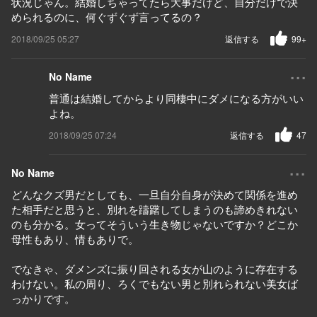
状況じゃん。結婚しちゃってたら大事だけど、自分だけで決
められるのに、何ぐずぐず言ってるの？
2018/09/25 05:27
返信する
99+
...
No Name
普通は結婚してからより同棲中にダメになる方がいい
よね。
2018/09/25 07:24
返信する
47
...
No Name
どんなクズ男だとしても、一旦自分自身が決めて関係を進め
た相手だと思うと、別れを躊躇してしまうのも諦めきれない
のも分かる。女ってそういう生き物じゃないですか？どこか
母性もあり、情もありで。
でなきゃ、ダメンズに振り回される女が山のように存在する
わけない。私の周り、ろくでもない男と別れられない美女ば
っかりです。