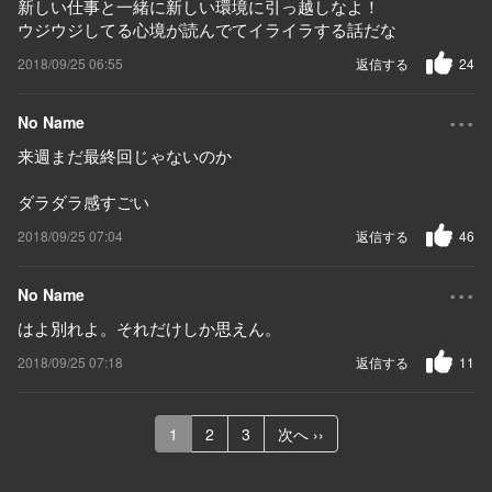
新しい仕事と一緒に新しい環境に引っ越しなよ！
ウジウジしてる心境が読んでてイライラする話だな
2018/09/25 06:55
返信する
24
...
No Name
来週まだ最終回じゃないのか
ダラダラ感すごい
2018/09/25 07:04
返信する
46
...
No Name
はよ別れよ。それだけしか思えん。
2018/09/25 07:18
返信する
11
1
2
3
次へ ››