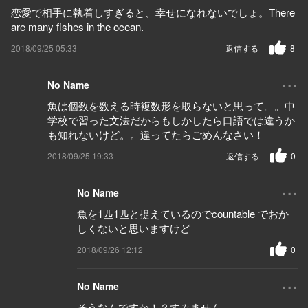
恋愛で相手に執着しすぎると、幸せになれないでしょ。There
are many fishes in the ocean.
2018/09/25 05:33
返信する
8
...
No Name
魚は個数を数える時複数形を取らないと思って。。中
学校で習った文法だからもしかしたら口語では違うか
も知れないけど。。違ってたらごめんなさい！
2018/09/25 19:33
返信する
0
...
No Name
魚を1匹1匹と捉えているのでcountable でおか
しくないと思いますけど
2018/09/26 12:12
0
...
No Name
そうなんですか！？すみません。