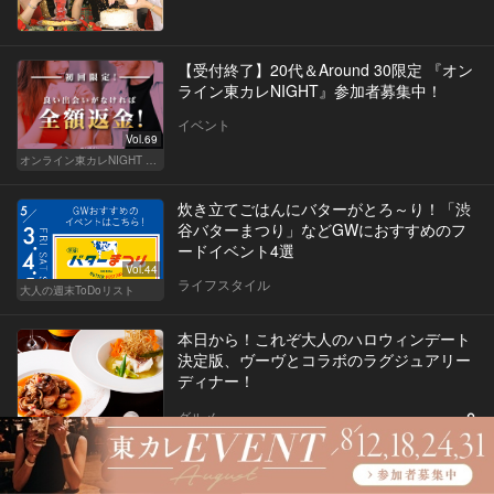
【受付終了】20代＆Around 30限定 『オン
ライン東カレNIGHT』参加者募集中！
イベント
Vol.69
オンライン東カレNIGHT イベント募集
炊き立てごはんにバターがとろ～り！「渋
谷バターまつり」などGWにおすすめのフ
ードイベント4選
Vol.44
ライフスタイル
大人の週末ToDoリスト
本日から！これぞ大人のハロウィンデート
決定版、ヴーヴとコラボのラグジュアリー
ディナー！
グルメ
【7/31（日）開催】素敵な賞品が当たる
「東カレ20thSUMMERキャンペーン」を見