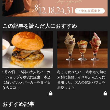
この記事を読んだ人におすすめ
9月22日、LA発の大人気バーガ
冬こそ食べたい！ 表参道で旬な
ーショップが横浜に誕生！本当
素材に新鮮アイスをふんだんに
に旨いグルメバーガーを食べる
使用した、大人の贅沢パフェを
ならココ！
満喫しよう
おすすめ記事