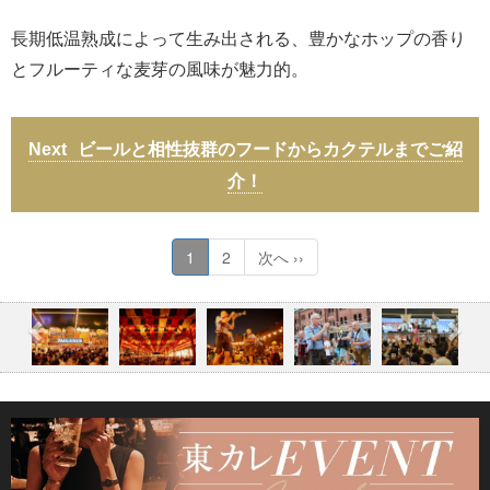
長期低温熟成によって生み出される、豊かなホップの香り
とフルーティな麦芽の風味が魅力的。
ビールと相性抜群のフードからカクテルまでご紹
介！
1
2
次へ ››