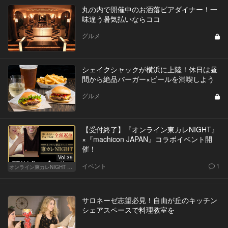
丸の内で開催中のお洒落ビアダイナー！一
味違う暑気払いならココ
グルメ
シェイクシャックが横浜に上陸！休日は昼
間から絶品バーガー×ビールを満喫しよう
グルメ
【受付終了】『オンライン東カレNIGHT』
×『machicon JAPAN』コラボイベント開
催！
Vol.39
イベント
1
オンライン東カレNIGHT イベント募集
サロネーゼ志望必見！自由が丘のキッチン
シェアスペースで料理教室を