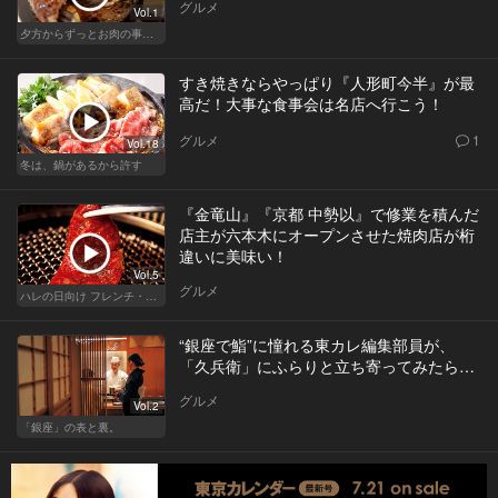
グルメ
Vol.1
夕方からずっとお肉の事を考えてる貴方へ
すき焼きならやっぱり『人形町今半』が最
高だ！大事な食事会は名店へ行こう！
グルメ
1
Vol.18
冬は、鍋があるから許す
『金竜山』『京都 中勢以』で修業を積んだ
店主が六本木にオープンさせた焼肉店が桁
違いに美味い！
Vol.5
グルメ
ハレの日向け フレンチ・高級店
“銀座で鮨”に憧れる東カレ編集部員が、
「久兵衛」にふらりと立ち寄ってみたら…
グルメ
Vol.2
「銀座」の表と裏。