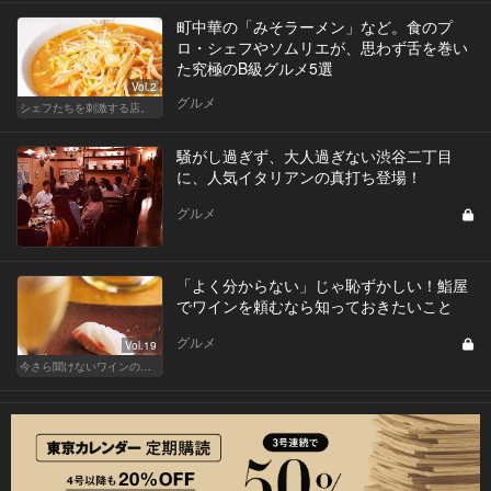
町中華の「みそラーメン」など。食のプ
ロ・シェフやソムリエが、思わず舌を巻い
た究極のB級グルメ5選
Vol.2
グルメ
シェフたちを刺激する店。
騒がし過ぎず、大人過ぎない渋谷二丁目
に、人気イタリアンの真打ち登場！
グルメ
「よく分からない」じゃ恥ずかしい！鮨屋
でワインを頼むなら知っておきたいこと
グルメ
Vol.19
今さら聞けないワインの基礎知識