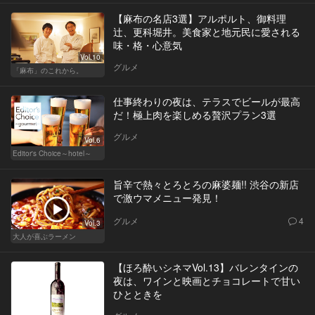
【麻布の名店3選】アルポルト、御料理
辻、更科堀井。美食家と地元民に愛される
味・格・心意気
Vol.10
グルメ
「麻布」のこれから。
仕事終わりの夜は、テラスでビールが最高
だ！極上肉を楽しめる贅沢プラン3選
グルメ
Vol.6
Editor's Choice～hotel～
旨辛で熱々とろとろの麻婆麺!! 渋谷の新店
で激ウマメニュー発見！
グルメ
4
Vol.3
大人が喜ぶラーメン
【ほろ酔いシネマVol.13】バレンタインの
夜は、ワインと映画とチョコレートで甘い
ひとときを