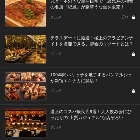
丸々一本のうな重を自宅で！恵比寿の和食
の名店『紀風』が豪華うな重を販売！
グルメ
1
テラスデートに最適！極上のアラビアンナ
イトを堪能できる、都会のリゾートとは？
グルメ
100年間パリっ子を魅了するパンマルシェ
が新宿エキナカに開店！
グルメ
港区のコスパ最良店6選！大人飲み会にぴ
ったりの“上質カジュアル”な店ぞろい
グルメ