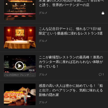
永瀬 廉の大人の色気が全開に…！非日常へ
と誘う、世界的バーテンダーの店
グルメ
こんな記念日デートに、憧れる♡“1日1組
限定”という優越感に浸れるレストラン3選
グルメ
ここが劇場型レストランの最高峰！漆黒の
カウンター席に座れば忘れられない体験が
待っている！
Vol.8
グルメ
1
ハレの日向け フレンチ・高級店
感度の高い大人は密かに始めている！「鮨
と出汁」のペアリングを、気軽に味わえる
新橋の隠れ家
グルメ