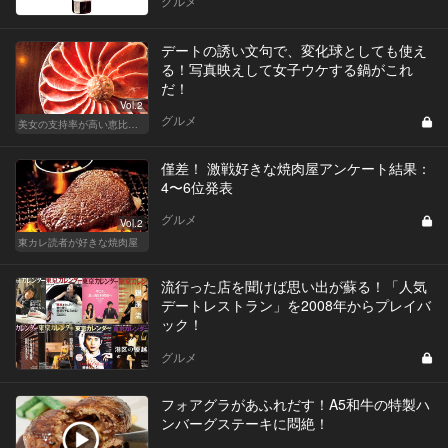
グルメ
デートの誘い文句で、変化球としても使え
る！写真映えして女子ウケする鍋がこれ
だ！
Vol.2
グルメ
美女の支持率が高い恵比寿鍋
僅差！ 激戦好きな焼肉屋アンケート結果：
4〜6位発表
グルメ
Vol.2
東カレ読者が好きな焼肉屋
流行った店を聞けば思い出が蘇る！「人気
デートレストラン」を2008年からプレイバ
ック！
グルメ
フォアグラがあふれだす！A5和牛の特製ハ
ンバーグステーキに悶絶！