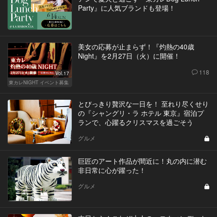
Party』に人気ブランドも登場！
美女の応募が止まらず！『灼熱の40歳
Night』を2月27日（火）に開催！
118
Vol.17
東カレNIGHT イベント募集
とびっきり贅沢な一日を！ 至れり尽くせり
の『シャングリ・ラ ホテル 東京』宿泊プ
ランで、心躍るクリスマスを過ごそう
グルメ
巨匠のアート作品が間近に！丸の内に潜む
非日常に心が躍った！
グルメ