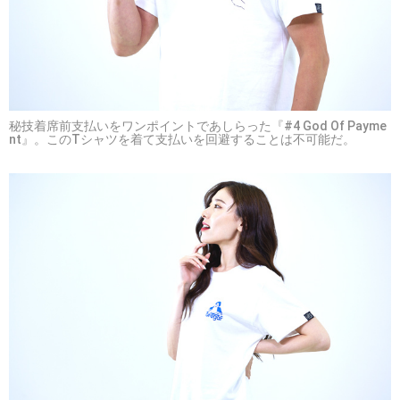
秘技着席前支払いをワンポイントであしらった『#4 God Of Payme
nt』。このTシャツを着て支払いを回避することは不可能だ。