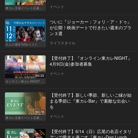
募集中！
Vol.51
イベント
東カレ主催イベント応募詳細記事一覧
ついに『ジョーカー：フォリ・ア・ドゥ』
が公開！映画デートで行きたい週末のプラ
ン３選
Vol.67
ライフスタイル
大人の週末ToDoリスト
【受付終了】『オンライン東カレNIGHT』
4月9日(金)参加者募集
イベント
Vol.33
オンライン東カレNIGHT イベント募集
【受付終了】新しい季節、新しいご縁が始
まる季節に『東カレBar』で素敵な出会い
を
Vol.78
イベント
東カレ主催イベント応募詳細記事一覧
【受付終了】6/14（日）広尾の名店イタリ
アンで愛犬と過ごす『東カレDog Lunch