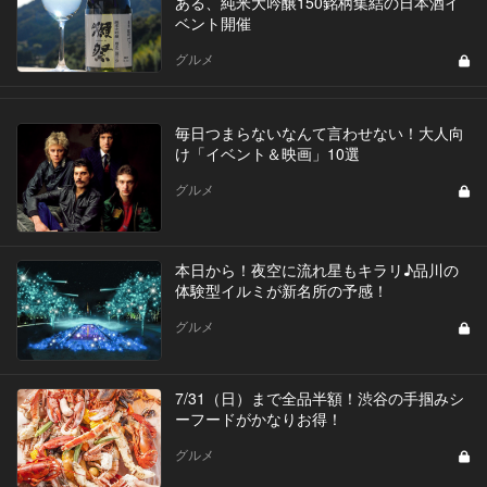
ある、純米大吟醸150銘柄集結の日本酒イ
ベント開催
グルメ
毎日つまらないなんて言わせない！大人向
け「イベント＆映画」10選
グルメ
本日から！夜空に流れ星もキラリ♪品川の
体験型イルミが新名所の予感！
グルメ
7/31（日）まで全品半額！渋谷の手掴みシ
ーフードがかなりお得！
グルメ