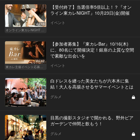
【受付終了】当選倍率5倍以上！？『オン
ライン東カレNIGHT』10月23日(金)開催
イベント
Vol.10
オンライン東カレNIGHT イベント募集
【参加者募集】『東カレBar』10/16(木)
に、80名にて開催決定！銀座の上質な空間
で素敵な出会いを
Vol.62
イベント
東カレ主催イベント応募詳細記事一覧
白ドレスを纏った美女たちが六本木に集
結！大人を高揚させるサマーイベントとは
グルメ
目黒の撮影スタジオで開かれる、野外ビア
ガーデンで仲間と飲もう！
グルメ