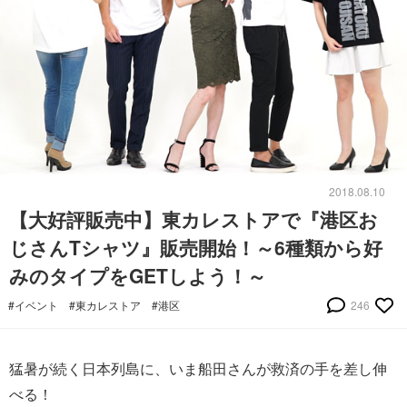
2018.08.10
【大好評販売中】東カレストアで『港区お
じさんTシャツ』販売開始！～6種類から好
みのタイプをGETしよう！～
#イベント
#東カレストア
#港区
246
猛暑が続く日本列島に、いま船田さんが救済の手を差し伸
べる！