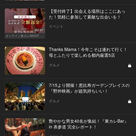
【受付終了】出会える場所はここにあっ
た！気軽に参加して素敵な出会いを！
イベント
Vol.67
オンライン東カレNIGHT イベント募集
Thanks Mama！今年こそは連れて行く！
母とふたりで楽しめる都内厳選5店
グルメ
7/15より開催！恵比寿ガーデンプレイスの
『野外映画』が超気持ちいい！
グルメ
艶やかな男女40名が集結！『東カレBar』
in 表参道 完全レポート！
イベント