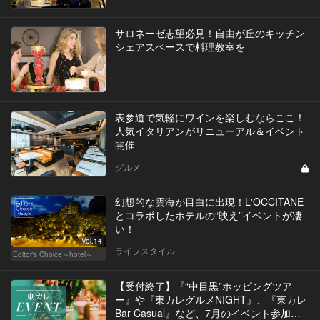
サロネーゼ志望必見！自由が丘のキッチン
シェアスペースで料理教室を
表参道で気軽にワインを楽しむならここ！
人気イタリアンがリニューアル＆イベント
開催
グルメ
幻想的な雲海が目白に出現！L'OCCITANE
とコラボしたホテルの“映え”イベントが凄
い！
Vol.14
ライフスタイル
Editor's Choice～hotel～
【受付終了】『“中目黒”ホッピングツア
ー』や『東カレグルメNIGHT』、『東カレ
Bar Casual』など、7月のイベント参加者