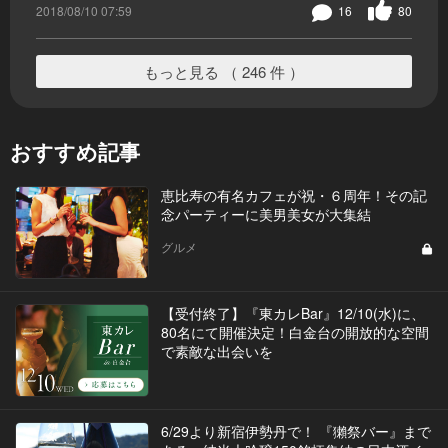
2018/08/10 07:59
16
80
もっと見る （ 246 件 ）
おすすめ記事
恵比寿の有名カフェが祝・６周年！その記
念パーティーに美男美女が大集結
グルメ
【受付終了】『東カレBar』12/10(水)に、
80名にて開催決定！白金台の開放的な空間
で素敵な出会いを
6/29より新宿伊勢丹で！ 『獺祭バー』まで