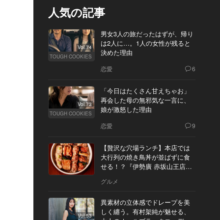
人気の記事
男女3人の旅だったはずが、帰り
は2人に…。1人の女性が残ると
Vol.74
決めた理由
TOUGH COOKIES
恋愛
6
「今日はたくさん甘えちゃお」
再会した母の無邪気な一言に、
Vol.73
娘が激怒した理由
TOUGH COOKIES
恋愛
9
【贅沢な穴場ランチ】本店では
大行列の焼き鳥丼が並ばずに食
せる！？『伊勢廣 赤坂山王店』
へ
グルメ
異素材の立体感でドレープを美
しく纏う。有村架純が魅せる、
Vol.53