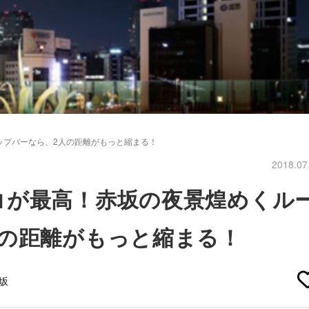
ップバーなら、2人の距離がもっと縮まる！
2018.07
コが最高！赤坂の夜景煌めくル
人の距離がもっと縮まる！
坂