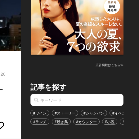
広告掲載はこちら≫
.20
記事を探す
ー
#ワイン
#ストーリー
#シャンパン
#イベント
#ランチ
#焼き鳥
#カウンター
#小説
#恋愛