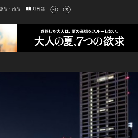
新のグルメ、洗練されたライフスタイル情報
恋活・婚活
月刊誌