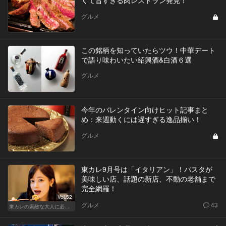
グルメ
この銘柄を知っていたらツウ！中華デート
で語り味わいたい紹興酒&白酒６選
グルメ
今年のバレンタイン向けヒット記事まと
め：来週動くには遅すぎる逸品揃い！
グルメ
東カレ9月号は「イタリアン」！パスタが
美味しい店、話題の新店、不動の老舗まで
完全網羅！
Vol.52
グルメ
43
東カレの素敵な大人に必要なこと