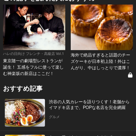
ハレの日向け フレンチ・高級店 Vol.1
海外で絶品すぎると話題のチー
東京随一の劇場型レストランが
ズケーキが日本初上陸！外はこ
誕生！ 五感をフルに使って楽し
んがり、中はしっとりで濃厚！
む神楽坂の新店はここだ！
おすすめ記事
渋谷の人気カレーを語りつくす！老舗から
イマドキ店まで、POPな名店を完全網羅
グルメ