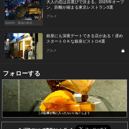
大人の恋は店選びで決まる。2025年オープ
ン、距離が縮まる東京レストラン3選
グルメ
Vol.1
2025年、最強の新店。
銀座にも深夜デートできる店がある！遅め
スタートＯＫな銀座ビストロ4選
グルメ
フォローする
この記事が気に入ったらいいね！しよう