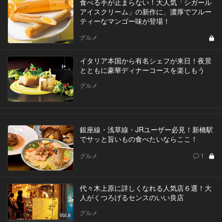
食べる手が止まらない！大人気「シガール
アイスクリーム」の新作に、濃厚でフルー
ティーなマンゴー味が登場！
グルメ
イタリア本国から有名シェフが来日！夜景
とともに豪華ディナーコースを楽しもう
グルメ
銀座線・浅草線・JRユーザー必見！新橋駅
でサッと旨いもの食べたいならここ！
グルメ
1
代々木上原に詳しくなれる人気店６選！大
人がくつろげるセンスのいい良店
グルメ
Vol.8