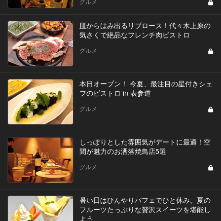
グルメ
皿からはみ出るリブロース！代々木上原の
気さくで絶品なフレンチ肉ビストロ
グルメ
本日オープン！ 今夏、最注目の星付きシェ
フのビストロ in 表参道
グルメ
しっぽりとした雰囲気がデートに最適！空
間が魅力のお洒落焼鳥店5選
グルメ
暑い日はひんやりパフェでひと休み。夏の
フルーツたっぷりな贅沢スイーツを堪能し
よう