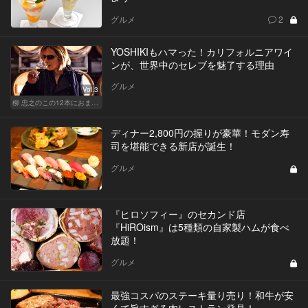
グルメ
2
YOSHIKIもハマった！カリフォルニアワイ
ンが、世界中のセレブを魅了する理由
グルメ
Vol.3
柳 忠之のこの12本におまかせ
ディナー2,800円の握りが豪華！モダン寿
司を堪能できる新店が誕生！
グルメ
『ヒロソフィー』のセカンド店
『HiROism』は5種類の自家製ハムが食べ
放題！
グルメ
最強コスパのステーキ量り売り！和牛が安
くて旨すぎる肉レストラン発見！