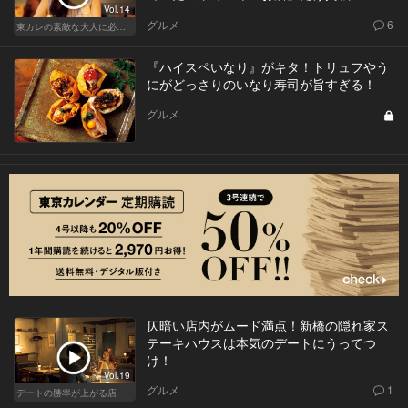
Vol.14
グルメ
6
東カレの素敵な大人に必要なこと
『ハイスペいなり』がキタ！トリュフやう
にがどっさりのいなり寿司が旨すぎる！
グルメ
仄暗い店内がムード満点！新橋の隠れ家ス
テーキハウスは本気のデートにうってつ
け！
Vol.19
グルメ
1
デートの勝率が上がる店