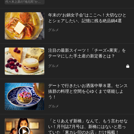
代々木上原の"地元民"から愛される名店
年末の“お鍋女子会”はここへ！大切なひと
とシェアしたい、記憶に残る絶品鍋4選
グルメ
注目の最新スイーツ！「チーズ×果実」を
テーマにした手土産の新定番とは？
グルメ
デートで行きたいお洒落中華８選。センス
抜群の料理と空間を心ゆくまで堪能しよ
う！
グルメ
「とりあえず新橋」なんて、もう言わせな
い！月刊誌7月号は、新橋にはないと思っ
ていた「東カレ印のお店」だけ掲載！