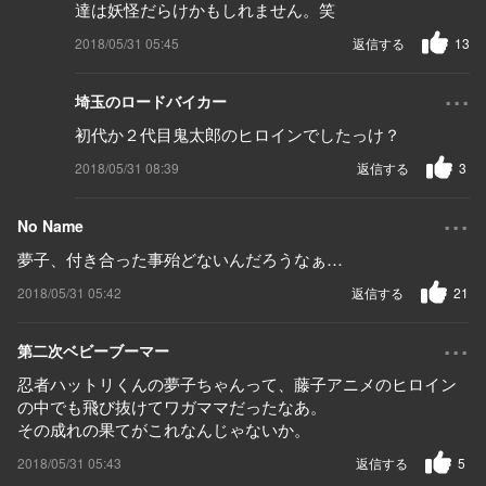
達は妖怪だらけかもしれません。笑
2018/05/31 05:45
返信する
13
...
埼玉のロードバイカー
初代か２代目鬼太郎のヒロインでしたっけ？
2018/05/31 08:39
返信する
3
...
No Name
夢子、付き合った事殆どないんだろうなぁ…
2018/05/31 05:42
返信する
21
...
第二次ベビーブーマー
忍者ハットリくんの夢子ちゃんって、藤子アニメのヒロイン
の中でも飛び抜けてワガママだったなあ。
その成れの果てがこれなんじゃないか。
2018/05/31 05:43
返信する
5