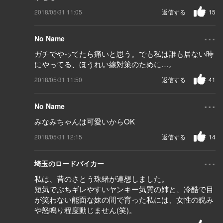
2018/05/31 11:05
返信する
15
...
No Name
ガチでやってたら痛いと思う。でも私は誰も居ない時
にやってる、ほうれい線対策のために…。
2018/05/31 11:50
返信する
41
...
No Name
みなみちゃんは可愛いからOK
2018/05/31 12:15
返信する
14
...
埼玉のロードバイカー
私は、昔のさとう珠緒が連想しました。
短気でぶちギレやすいヤンキー気質の姉と、冷酷で目
が笑わない能面な妹の間で育った私には、女性の睨み
や怒鳴り程度動じません(笑)。