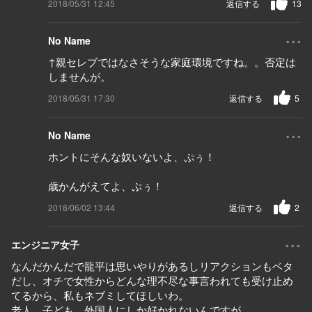
2018/05/31 12:45
返信する
13
...
No Name
↑親セレブではなさそうな家庭環境ですね。。否定は
しませんが。
2018/05/31 17:30
返信する
5
...
No Name
ホントにそんな奴いないよ、ぷぅ！
歳かんがえてよ、ぷぅ！
2018/06/02 13:44
返信する
2
...
エンジニア女子
なんだかんだで龍平は思いやりがあるしリアクションもベタ
だし、オチで女性からどんな理不尽な事言われても受け止め
てるから、私もネブミしてほしいわ。
老人、子ども、外国人にしか好かれないんですが…