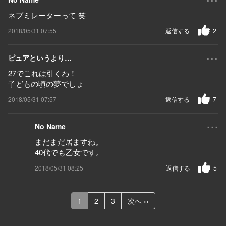
ネブミレーターって 笑
2018/05/31 07:55
返信する
2
...
ピュアというより…
27でこれは引くわ！
子どもの頃の夢でしょ
2018/05/31 07:57
返信する
7
...
No Name
まだまだ居ますね。
40代でも乙女です。
2018/05/31 08:25
返信する
5
1
2
3
次へ ››