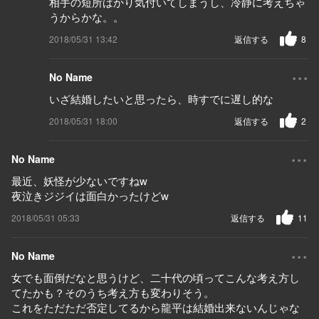
相手の短所ばかり気付いてしまうし、冷静に考えちゃ
うからかな。。
2018/05/31 13:42
返信する
8
...
No Name
いざ結婚したいと思ったら、時すでに遅し的な
2018/05/31 18:00
返信する
2
...
No Name
最近、妖怪が少ないですねw
夜泣きジジイは面白かったけどw
2018/05/31 05:33
返信する
11
...
No Name
女でも面倒だなと思うけど、二十代の頃ってこんな考え方し
てたかも？そのうち考え方も変わりそう。
これをただただ否定してるから龍平は結婚出来ないんじゃな