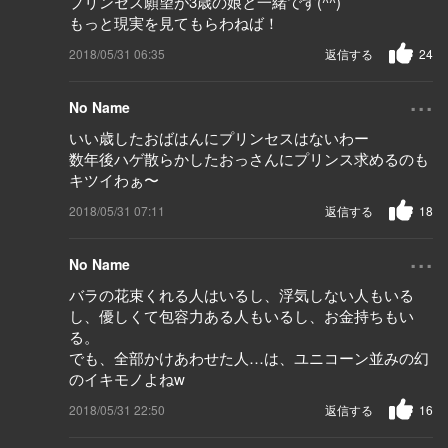
プリンセス願望が3歳の娘と一緒です(^^)
もっと現実を見てもらわねば！
2018/05/31 06:35
返信する
24
...
No Name
いい歳したおばはんにプリンセスはないわー
数年後ハゲ散らかしたおっさんにプリンス求めるのも
キツイわぁ〜
2018/05/31 07:11
返信する
18
...
No Name
バラの花束くれる人はいるし、浮気しない人もいる
し、優しくて包容力ある人もいるし、お金持ちもい
る。
でも、全部かけあわせた人…は、ユニコーン並みの幻
のイキモノよねw
2018/05/31 22:50
返信する
16