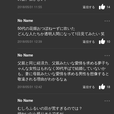
2018/05/31 11:55
返信する
14
...
No Name
50代の花畑おつぼねーずに吹いた
どんな人たちか透明人間になって1日見てみたい 笑
2018/05/31 12:39
返信する
10
...
No Name
父親と同じ経済力、父親みたいな愛情を求める夢子ち
ゃんな女性はもれなく30代半ばで結婚していないか
も。妻に母親みたいな愛情を求める男性を想像すると
敬遠される理由がわかるなぁ
2018/05/31 12:42
返信する
18
...
No Name
むしろふるいの目が荒すぎるのでは？
細かいなら残りそうですが。