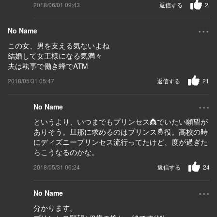
2018/06/01 09:43
返信する
2
...
No Name
この女、男を支える気ないよね
結婚して女王様になる気満々
夫は執事で働き蜂でATM
2018/05/31 05:47
返信する
21
...
No Name
というより、いつまでもプリンセス👸でいたい願望が
ありそう。旦那に求めるのはプリンス🤴役。高校の時
にディズニープリンセス流行ってたけど、度が過ぎた
らこうなるのかな。
2018/05/31 06:24
返信する
24
...
No Name
分かります。