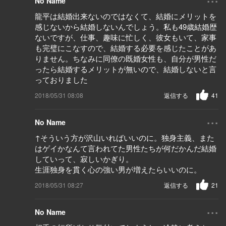
No Name
龍平は結婚出来ないのではなくて、結婚にメリットを
感じないから結婚しないんでしょう。私も49歳結婚歴
ないですが、仕事、趣味に忙しく、彼女もいて、家事
も完璧にこなすので、結婚する必要を感じたことがあ
りません。ちなみに同僚の既婚女性も、自分が男性だ
ったら結婚するメリットが無いので、結婚しないと言
っておりました
2018/05/31 08:08
返信する
41
...
No Name
↑そういう方が沢山いればいいのに。独身主義、また
はゲイかなんて言われてた男性たちが何だかんだ結婚
していって、寂しいかぎり。
生涯独身を貫く心の強い男が増えたらいいのに。
2018/05/31 08:27
返信する
21
...
No Name