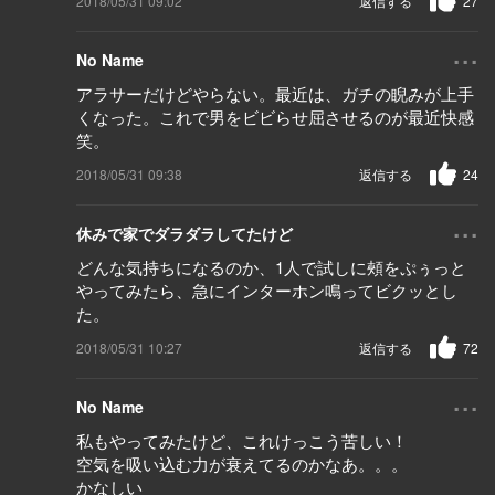
2018/05/31 09:02
返信する
27
...
No Name
アラサーだけどやらない。最近は、ガチの睨みが上手
くなった。これで男をビビらせ屈させるのが最近快感
笑。
2018/05/31 09:38
返信する
24
...
休みで家でダラダラしてたけど
どんな気持ちになるのか、1人で試しに頰をぷぅっと
やってみたら、急にインターホン鳴ってビクッとし
た。
2018/05/31 10:27
返信する
72
...
No Name
私もやってみたけど、これけっこう苦しい！
空気を吸い込む力が衰えてるのかなあ。。。
かなしい