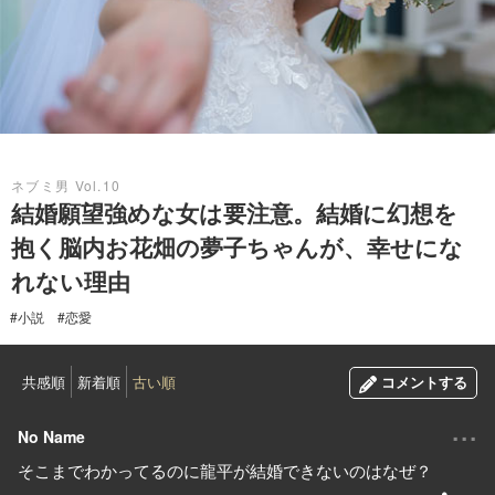
2018.05.31
ネブミ男 Vol.10
結婚願望強めな女は要注意。結婚に幻想を
抱く脳内お花畑の夢子ちゃんが、幸せにな
れない理由
#小説
#恋愛
共感順
新着順
古い順
コメントする
...
No Name
そこまでわかってるのに龍平が結婚できないのはなぜ？