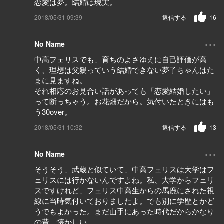
恋愛は夢。結婚は現実。
2018/05/31 09:39
返信する
16
...
No Name
中高フェリスでも、育ちのよさゆえに自己評価が高
く、理想は父親っていう結婚できない夢子ちゃんはた
まに見ますね。
それ相応のお見合い話があっても「恋愛結婚したい」
って断っちゃう。お花畑だから。気付いたときにはも
う30over。
2018/05/31 10:32
返信する
13
...
No Name
そうそう、武蔵と似ていて、中高フェリスは大学はフ
ェリスには行かないんですよね。私、大学からフェリ
スですけれど、フェリス中高生からの馬鹿にされた視
線に当時気付いておりましたよ。でも別に学歴とかど
うでもよかった。まだ山手にあった時代だからかなり
の昔。懐かしい。