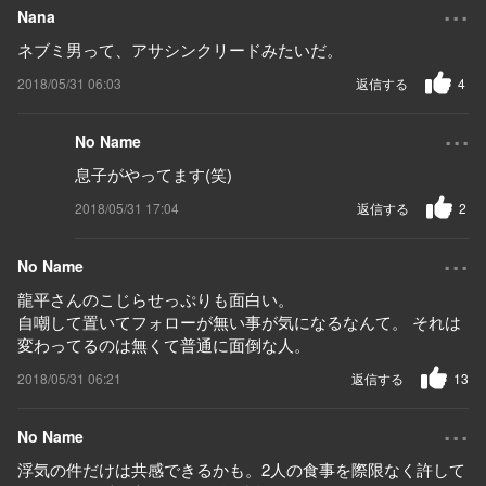
...
Nana
ネブミ男って、アサシンクリードみたいだ。
2018/05/31 06:03
返信する
4
...
No Name
息子がやってます(笑)
2018/05/31 17:04
返信する
2
...
No Name
龍平さんのこじらせっぷりも面白い。
自嘲して置いてフォローが無い事が気になるなんて。 それは
変わってるのは無くて普通に面倒な人。
2018/05/31 06:21
返信する
13
...
No Name
浮気の件だけは共感できるかも。2人の食事を際限なく許して