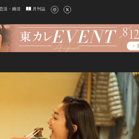
新のグルメ、洗練されたライフスタイル情報
恋活・婚活
月刊誌