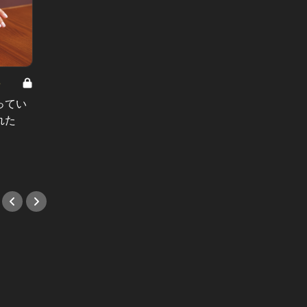
8
男と女の答えあわせ【A】 Vol.308
ってい
結婚願望ゼロだった27歳男性が、交
れた
際2年で突然プロポーズ。彼の心が
変わった“理由”とは
#小説