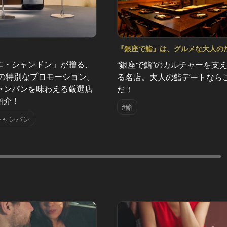
『銀座で鮨』は、グルメな大人の
なみだ Vol.10
エ・シャンドン」が贈る、
“銀座で鮨”のカルチャーを支
夏の特別なプロモーション。
る名店。大人の鮨デートなら
ャンパンを味わえる厳選店
だ！
紹介！
#鮨
シャンパン