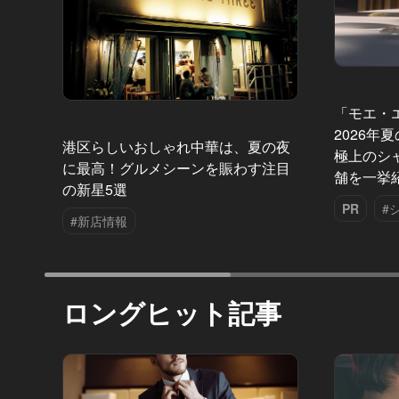
「モエ・
2026年
港区らしいおしゃれ中華は、夏の夜
極上のシ
に最高！グルメシーンを賑わす注目
舗を一挙
の新星5選
PR
#
#新店情報
ロングヒット記事