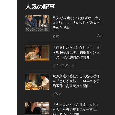
人気の記事
男女3人の旅だったはずが、帰り
は2人に…。1人の女性が残ると
Vol.74
決めた理由
TOUGH COOKIES
恋愛
6
「自立した女性になりたい」日
向坂46藤嶌果歩、初単独センタ
ーの不安と20歳の理想像
ライフスタイル
焼き鳥通が熱狂する渋谷の隠れ
家『とり茶太郎』。14年目も予
約困難であり続ける理由
グルメ
「今日はたくさん甘えちゃお」
再会した母の無邪気な一言に、
Vol.73
娘が激怒した理由