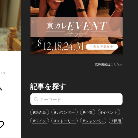
広告掲載はこちら≫
.17
記事を探す
か
#焼き鳥
#カウンター
#小説
#イベント
#港区
#ワイン
#ストーリー
#シャンパン
#採用
#恋