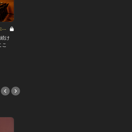
たし
日本でタンに目覚めた韓流スターた
え続け
ちが通う！焼肉本場の韓国で、部位
ここ
大人の
別に狙い撃ちしたい店5選
が正解
#焼肉
ウンタ
#カウ