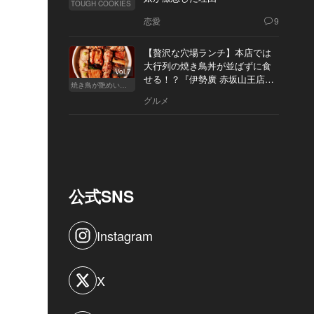
TOUGH COOKIES
恋愛
9
【贅沢な穴場ランチ】本店では
大行列の焼き鳥丼が並ばずに食
Vol.7
せる！？『伊勢廣 赤坂山王店』
焼き鳥が艶めいてきた
へ
グルメ
公式SNS
Instagram
X