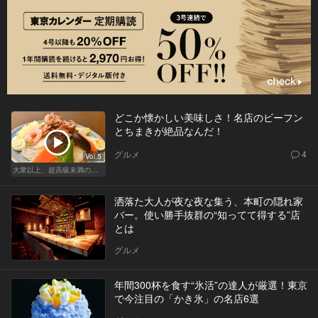
どこか懐かしい美味しさ！名店のビーフン
とちまきが絶品なんだ！
グルメ
4
Vol.5
大衆以上、超高級未満の絶品中華
洒落た大人が夜な夜な集う、本町の隠れ家
バー。使い勝手抜群の“知ってて得する”店
とは
グルメ
年間300杯を食す“氷活”の達人が厳選！東京
で今注目の「かき氷」の名店6選