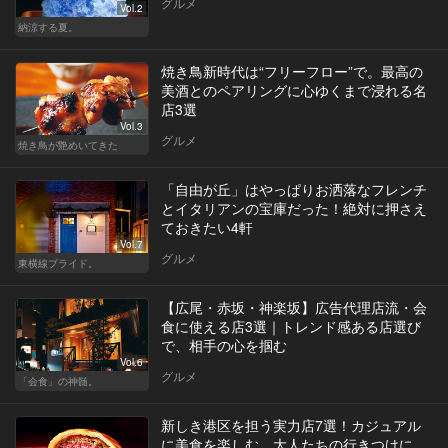
グルメ
Vol.2
納涼する夏。
焼き鳥新時代は“フリーフロー”で。最高の
美酒とのペアリングに心ゆくまで浸れる名
店3選
Vol.3
グルメ
焼き鳥が艶めいてきた
「自由が丘」はやっぱりお洒落なフレンチ
とイタリアンの宝庫だった！絶対に押さえ
ておきたい4軒
Vol.7
グルメ
東横線プライド。
【広尾・赤坂・神楽坂】広告代理店流・会
食に使える店3選｜トレンド感ある店選び
で、相手の心を掴む
Vol.6
グルメ
「会食」の神髄。
新しき港区を担う実力店7選！カジュアル
に美食を楽しむ、大人たちの行きつけに