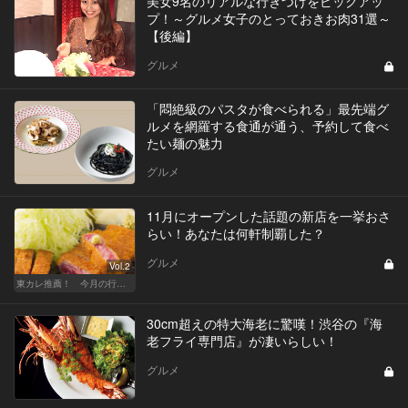
美女9名のリアルな行きつけをピックアッ
プ！～グルメ女子のとっておきお肉31選～
【後編】
グルメ
「悶絶級のパスタが食べられる」最先端グ
ルメを網羅する食通が通う、予約して食べ
たい麺の魅力
グルメ
11月にオープンした話題の新店を一挙おさ
らい！あなたは何軒制覇した？
グルメ
Vol.2
東カレ推薦！ 今月の行くべき店
30cm超えの特大海老に驚嘆！渋谷の『海
老フライ専門店』が凄いらしい！
グルメ