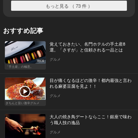
もっと見る （ 73 件 ）
おすすめ記事
覚えておきたい、名門ホテルの手土産8
選。「さすが」と信頼される一品とは
グルメ
Vol.6
「手土産」の極意。
目が痛くなるほどの激辛！都内最強と言わ
れる麻婆豆腐を見よ！！
グルメ
Vol.1
きちんと旨い激辛グルメ
大人の焼き鳥デートならここ！銀座で味わ
う職人技の逸品
グルメ