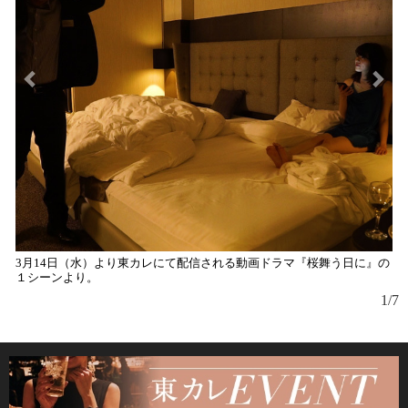
3月14日（水）より東カレにて配信される動画ドラマ『桜舞う日に』の
（
１シーンより。
で
1/7