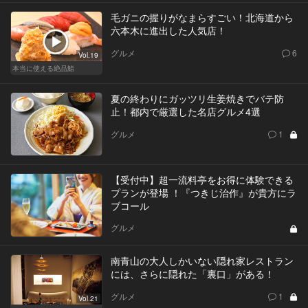
毛ガニの握りがなまらすごい！北海道から
六本木に進出した人気店！
グルメ
6
Vol.19
本当に使える絶品鮨
夏の終わりにガッツリ生姜焼きでバテ防
止！都内で厳選した名店グルメ4選
グルメ
1
【受付中】超一流料亭をお得に体験できる
プランが登場 ！『つきじ治作』が貴方にラ
ブコール
グルメ
南青山の大人しかいない隠れ家レストラン
には、さらに隠れた「裏口」がある！
グルメ
1
Vol.21