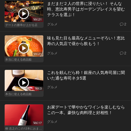
まだまだ２人の世界に浸りたい！ そんな
時、恵比寿男子はガーデンプレイスを望む
テラスを選ぶ！
Vol.21
グルメ
2
デートの勝率が上がる店
味も見た目も最高なメニューぞろい！恵比
寿の人気店で昼から飲もう！
グルメ
2
Vol.21
本当に使える絶品鮨
これを頼んだら粋！銀座の人気寿司屋に聞
いた通な寿司ネタ5選
グルメ
Vol.3
本当に使える絶品鮨
お家デートで華やかなワインを楽しむなら
この一本。豪快な肉料理と好相性！
グルメ
Vol.17
柳 忠之のこの12本におまかせ