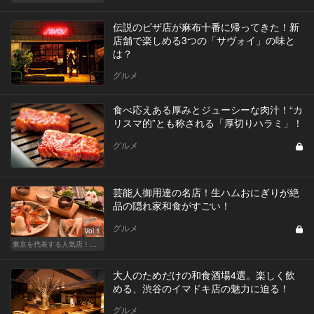
伝説のピザ店が麻布十番に帰ってきた！新
店舗で楽しめる3つの「サヴォイ」の味と
は？
グルメ
食べ応えある厚みとジューシーな肉汁！“カ
リスマ的”とも称される「厚切りハラミ」！
グルメ
芸能人御用達の名店！生ハムおにぎりが絶
品の隠れ家和食がすごい！
グルメ
Vol.1
東京を代表する人気店！ほかほか絶品おにぎり
大人のためだけの和食酒場4選。楽しく飲
める、渋谷のイマドキ店の魅力に迫る！
グルメ