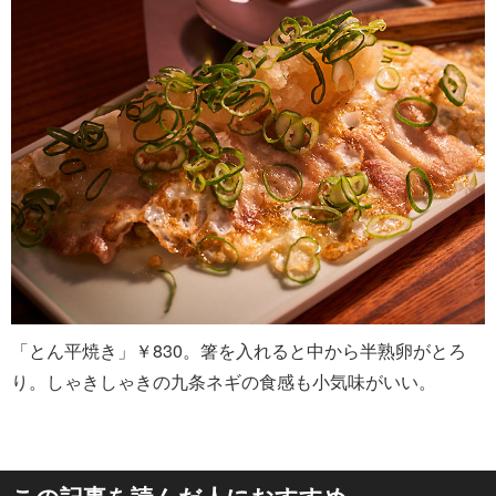
「とん平焼き」￥830。箸を入れると中から半熟卵がとろ
り。しゃきしゃきの九条ネギの食感も小気味がいい。