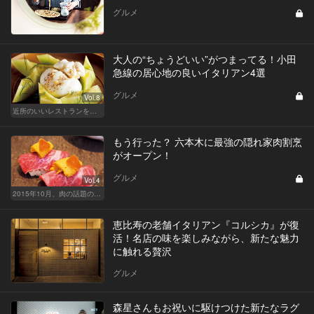
グルメ
大人の“ちょうどいい”がつまってる！小田
急線の居心地の良いイタリアン4選
グルメ
Vol.8
近所のいいレストランを知りたい！東横、目黒線、世田谷などを深堀！
もう行った？ 六本木に最強の隠れ家肉割烹
がオープン！
グルメ
Vol.4
2015年10月、肉の話題の新店を5日間連続連載でお届け！
恵比寿の老舗イタリアン『コルシカ』が復
活！名店の味を楽しみながら、新たな魅力
に触れる贅沢
グルメ
森星さんもお祝いに駆けつけた新たなラグ