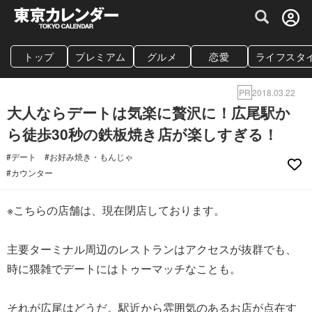
グルメ情報・プレミアムレストラン予約サイト
トップ
プレミアム
グルメ
恋愛
ライフスタ
PR
2018.03.22
大人ならデートは気楽に贅沢に！広尾駅か
ら徒歩30秒の鉄板焼き店が楽しすぎる！
#デート
#お好み焼き・もんじゃ
#カウンター
※こちらの店舗は、現在閉店しております。
主要ターミナル周辺のレストランはアクセスが抜群でも、
時に猥雑でデートにはトゥーマッチなことも。
それが広尾はどうだ。駅近から雰囲気のあるお店が点在す