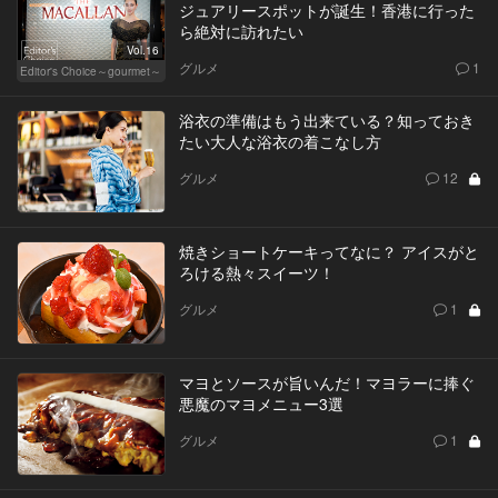
ジュアリースポットが誕生！香港に行った
ら絶対に訪れたい
Vol.16
グルメ
1
Editor's Choice～gourmet～
浴衣の準備はもう出来ている？知っておき
たい大人な浴衣の着こなし方
グルメ
12
焼きショートケーキってなに？ アイスがと
ろける熱々スイーツ！
グルメ
1
マヨとソースが旨いんだ！マヨラーに捧ぐ
悪魔のマヨメニュー3選
グルメ
1