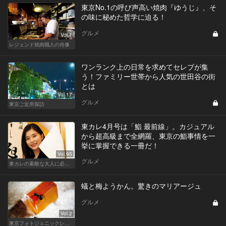
東京No.1の呼び声高い焼肉『ゆうじ』、そ
の味に秘めた哲学に迫る！
グルメ
Vol.1
レジェンド焼肉職人の肖像
ワンランク上の日常を求めてセレブが集
う！ファミリー世帯から人気の世田谷の街
とは
Vol.17
グルメ
東京ご近所探訪
東カレ4月号は「鮨 最前線」。カジュアル
から超高級まで全網羅、東京の鮨事情を一
挙に掌握できる一冊だ！
Vol.95
グルメ
東カレの素敵な大人に必要なこと
蟻と梅ようかん。驚きのマリアージュ
グルメ
Vol.2
東京フォトジェニックレストラン