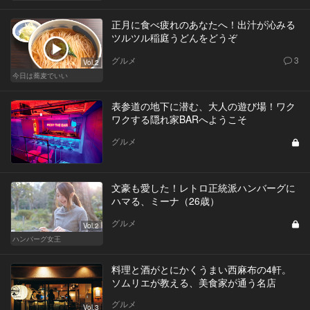
正月に食べ疲れのあなたへ！出汁が沁みる
ツルツル稲庭うどんをどうぞ
グルメ
3
Vol.2
今日は蕎麦でいい
表参道の地下に潜む、大人の遊び場！ワク
ワクする隠れ家BARへようこそ
グルメ
文豪も愛した！レトロ正統派ハンバーグに
ハマる、ミーナ（26歳）
グルメ
Vol.2
ハンバーグ女王
料理と酒がとにかくうまい西麻布の4軒。
ソムリエが教える、美食家が通う名店
グルメ
Vol.3