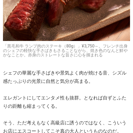
「黒毛和牛 ランプ肉のステーキ（80g）」¥3,750～。フレンチ出身
のシェフの軽快な手さばきもさることながら、焼き色のなんと鮮や
かなことか。赤身のストレートな旨さに心を掴まれる
シェフの華麗な手さばきや景気よく肉が焼ける音、シズル
感たっぷりの光景に自然と気分が高まる。
エレガントにしてエンタメ性も抜群。となれば自ずとふた
りの距離も縮まってくる。
そう、ただ考えもなく高級店に誘うのではなく、こういう
お店にエスコートしてこそ真の大人というものなのだ。