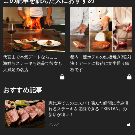
この記事を読んだ人におすすめ
代官山で本気デートならここ！
都内一流ホテルの鉄板焼き3強対
海鮮もステーキも絶品で彼女も
決！デートに接待に文字通り鉄
大満足の名店
板です！
おすすめ記事
恵比寿でこのコスパ！噛んだ瞬間に旨み溢
れるステーキを堪能できる『KINTAN』の
新店が凄い！
グルメ