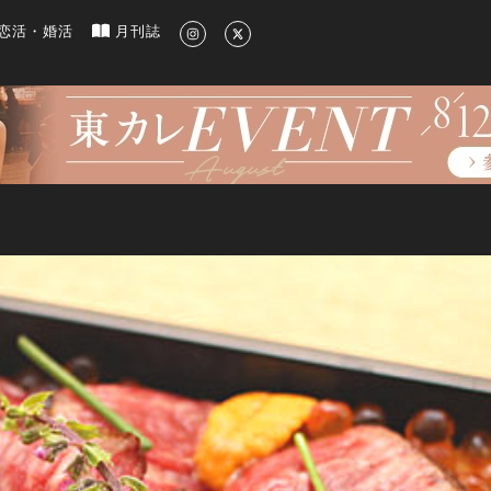
新のグルメ、洗練されたライフスタイル情報
恋活・婚活
月刊誌