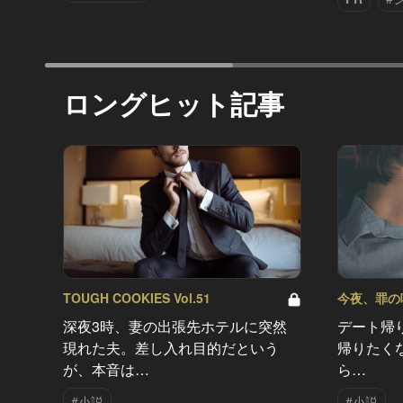
ロングヒット記事
TOUGH COOKIES Vol.51
今夜、罪の味を
深夜3時、妻の出張先ホテルに突然
デート帰
現れた夫。差し入れ目的だという
帰りたく
が、本音は…
ら…
#小説
#小説