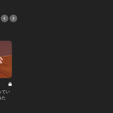
#カレ
8
男と女の答えあわせ【A】 Vol.308
ってい
結婚願望ゼロだった27歳男性が、交
れた
際2年で突然プロポーズ。彼の心が
変わった“理由”とは
#小説