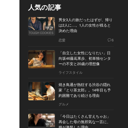
人気の記事
男女3人の旅だったはずが、帰り
は2人に…。1人の女性が残ると
Vol.74
決めた理由
TOUGH COOKIES
恋愛
6
「自立した女性になりたい」日
向坂46藤嶌果歩、初単独センタ
ーの不安と20歳の理想像
ライフスタイル
焼き鳥通が熱狂する渋谷の隠れ
家『とり茶太郎』。14年目も予
約困難であり続ける理由
グルメ
「今日はたくさん甘えちゃお」
再会した母の無邪気な一言に、
Vol.73
娘が激怒した理由