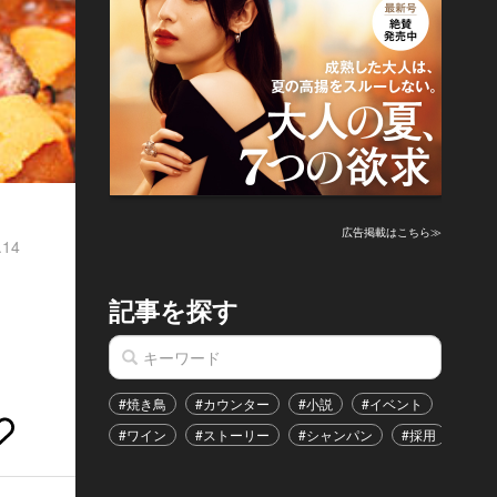
広告掲載はこちら≫
.14
記事を探す
#焼き鳥
#カウンター
#小説
#イベント
#港区
#ワイン
#ストーリー
#シャンパン
#採用
#恋