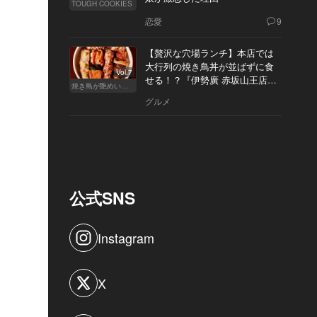
TOUGH COOKIES
恋愛
9
【贅沢な穴場ランチ】本店では
大行列の焼き鳥丼が並ばずに食
Vol.7
せる！？『伊勢廣 赤坂山王店』
焼き鳥が艶めいてきた
へ
グルメ
公式SNS
Instagram
X