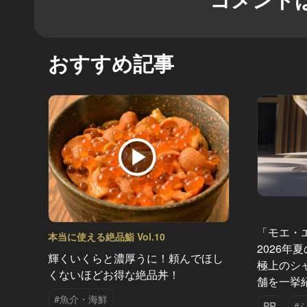
おすすめ記事
「モエ・
本当に使える絶品鮨 Vol.10
2026年
輝くいくらと濃厚うに！頼んでほし
極上のシ
くないほどお得な絶品丼！
舗を一挙
#魚介・海鮮
PR
#