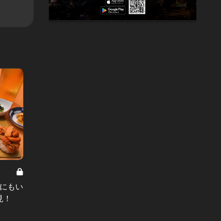
永久保存版B級グルメ Vol.1
揚げたてカツを二枚重ね！浅草の老
うにもい
恵比寿
舗喫茶店のカツサンドが旨すぎる！
見！
遊びの
ー！
#ハンバーガー