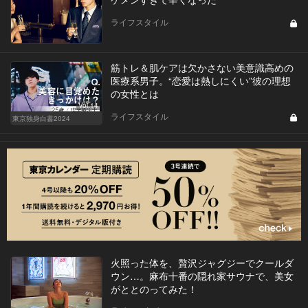
ライフスタイル
筋トレ＆肌ケアは欠かさない美意識高めの
医療系男子。“恋愛は熱しにくい”彼の理想
の女性とは
Vol.14
ライフスタイル
東京独身白書2024
火照った体を、贅沢ジャグジーでクールダ
ウン…。麻布十番の隠れ家サウナで、美女
がととのってみた！