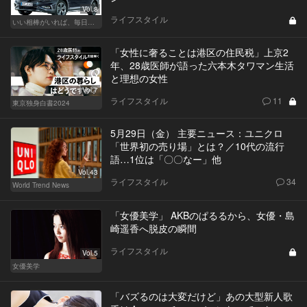
Vol.8
ライフスタイル
いい相棒がいれば、毎日が楽しい。クルマがあるとできること
「女性に奢ることは港区の住民税」上京2
年、28歳医師が語った六本木タワマン生活
と理想の女性
Vol.7
ライフスタイル
11
東京独身白書2024
5月29日（金） 主要ニュース：ユニクロ
「世界初の売り場」とは？／10代の流行
語…1位は「〇〇なー」他
Vol.43
ライフスタイル
34
World Trend News
「女優美学」 AKBのぱるるから、女優・島
崎遥香へ脱皮の瞬間
ライフスタイル
Vol.5
女優美学
「バズるのは大変だけど」あの大型新人歌