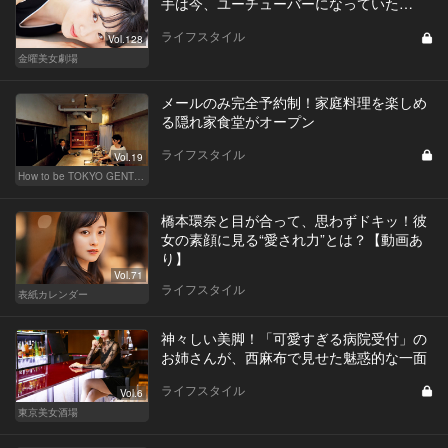
手は今、ユーチューバーになっていた…
ライフスタイル
Vol.128
金曜美女劇場
メールのみ完全予約制！家庭料理を楽しめ
る隠れ家食堂がオープン
ライフスタイル
Vol.19
How to be TOKYO GENTS 東京人よ、紳士たれ！
橋本環奈と目が合って、思わずドキッ！彼
女の素顔に見る“愛され力”とは？【動画あ
り】
Vol.71
ライフスタイル
表紙カレンダー
神々しい美脚！「可愛すぎる病院受付」の
お姉さんが、西麻布で見せた魅惑的な一面
ライフスタイル
Vol.6
東京美女酒場