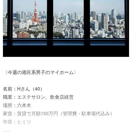
〈今週の港区系男子のマイホーム〉
名前：Hさん（40）
職業：エステサロン、飲食店経営
場所：六本木
家賃：賃貸で月額150万円（管理費・駐車場代込み）
年収：ヒミツ
......