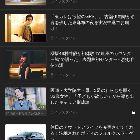
ライフスタイル
「東カレは欲望のGPS」。 古舘伊知郎が名
言を残した東麻布の夜を実況中継でお届
け！
ライフスタイル
櫻坂46村井優が初体験の“銀座のカウンタ
ー鮨”で語った、表題曲初センターへ挑む自
信の源
ライフスタイル
医師・大学院生・母、3足のわらじを履く
32歳女性。「子どもが欲しい」から導き出
したキャリア形成論
Vol.9
ライフスタイル
30.5歳～女たちの分岐点～
休日のアウトドアライフを充実させてくれ
る！洗練されたボディのフォルクスワーゲ
ン