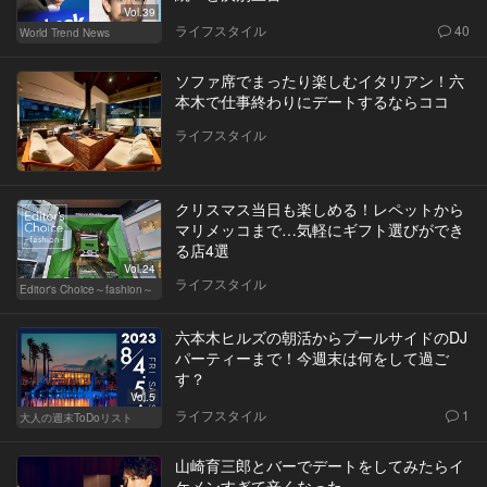
Vol.39
ライフスタイル
40
World Trend News
ソファ席でまったり楽しむイタリアン！六
本木で仕事終わりにデートするならココ
ライフスタイル
クリスマス当日も楽しめる！レペットから
マリメッコまで…気軽にギフト選びができ
る店4選
Vol.24
ライフスタイル
Editor's Choice～fashion～
六本木ヒルズの朝活からプールサイドのDJ
パーティーまで！今週末は何をして過ご
す？
Vol.5
ライフスタイル
1
大人の週末ToDoリスト
山崎育三郎とバーでデートをしてみたらイ
ケメンすぎて辛くなった