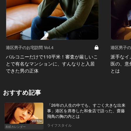
港区男子のお宅訪問 Vol.4
港区男子のお
バルコニーだけで110平米！審査が厳しいこ
派手なイ
とで有名なマンションに、すんなりと入居
医の、意
できた男の正体
とは
おすすめ記事
「26年の人生の中でも、すごく大きな出来
事」港区を席巻した和食店で語った、齋藤
飛鳥の胸の内とは
Vol.124
ライフスタイル
表紙カレンダー