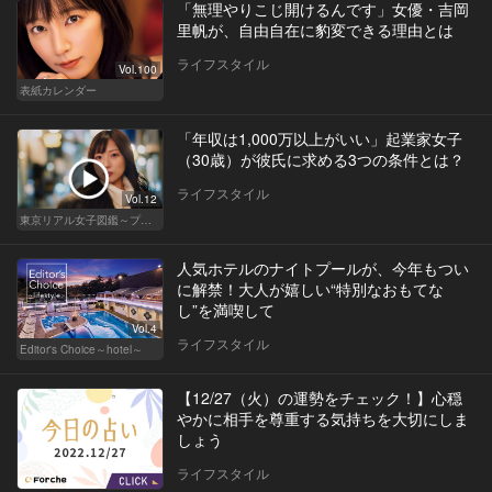
「無理やりこじ開けるんです」女優・吉岡
里帆が、自由自在に豹変できる理由とは
ライフスタイル
Vol.100
表紙カレンダー
「年収は1,000万以上がいい」起業家女子
（30歳）が彼氏に求める3つの条件とは？
ライフスタイル
Vol.12
東京リアル女子図鑑～プロローグ編～
人気ホテルのナイトプールが、今年もつい
に解禁！大人が嬉しい“特別なおもてな
し”を満喫して
Vol.4
ライフスタイル
Editor's Choice～hotel～
【12/27（火）の運勢をチェック！】心穏
やかに相手を尊重する気持ちを大切にしま
しょう
ライフスタイル