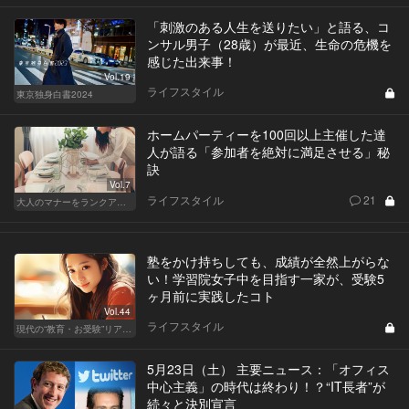
「刺激のある人生を送りたい」と語る、コ
ンサル男子（28歳）が最近、生命の危機を
感じた出来事！
Vol.19
ライフスタイル
東京独身白書2024
ホームパーティーを100回以上主催した達
人が語る「参加者を絶対に満足させる」秘
訣
Vol.7
ライフスタイル
21
大人のマナーをランクアップせよ
塾をかけ持ちしても、成績が全然上がらな
い！学習院女子中を目指す一家が、受験5
ヶ月前に実践したコト
Vol.44
ライフスタイル
現代の“教育・お受験”リアルドキュメント
5月23日（土） 主要ニュース：「オフィス
中心主義」の時代は終わり！？“IT長者”が
続々と決別宣言