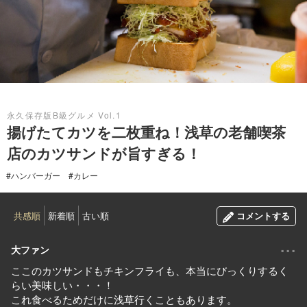
2018.03.01
永久保存版B級グルメ Vol.1
揚げたてカツを二枚重ね！浅草の老舗喫茶
店のカツサンドが旨すぎる！
#ハンバーガー
#カレー
共感順
新着順
古い順
コメントする
...
大ファン
ここのカツサンドもチキンフライも、本当にびっくりするく
らい美味しい・・・！
これ食べるためだけに浅草行くこともあります。