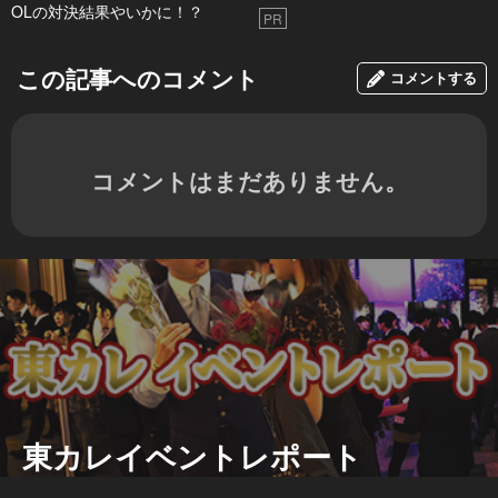
OLの対決結果やいかに！？
PR
この記事へのコメント
コメントする
コメントはまだありません。
東カレイベントレポート