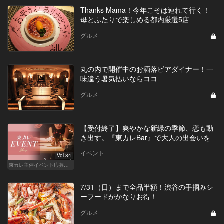
Thanks Mama！今年こそは連れて行く！
母とふたりで楽しめる都内厳選5店
グルメ
丸の内で開催中のお洒落ビアダイナー！一
味違う暑気払いならココ
グルメ
【受付終了】爽やかな新緑の季節、恋も動
き出す。『東カレBar』で大人の出会いを
イベント
Vol.84
東カレ主催イベント応募詳細記事一覧
7/31（日）まで全品半額！渋谷の手掴みシ
ーフードがかなりお得！
グルメ