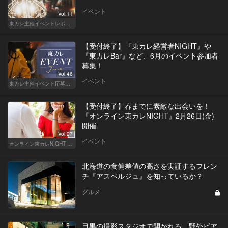
イベント
Vol.11
東カレ主催イベントレポート
【受付終了】『東カレ経営者NIGHT』や
『東カレBar』など、6月のイベント参加者
募集！
Vol.46
イベント
東カレ主催イベント応募詳細記事一覧
【受付終了】春までに素敵な出会いを！
『オンライン東カレNIGHT』2月26日(金)
開催
Vol.27
イベント
オンライン東カレNIGHT イベント募集
北海道の食偏差値の高さを実証するフレン
チ『アスペルジュ』を知っているか？
グルメ
目黒の撮影スタジオで開かれる、野外ビア