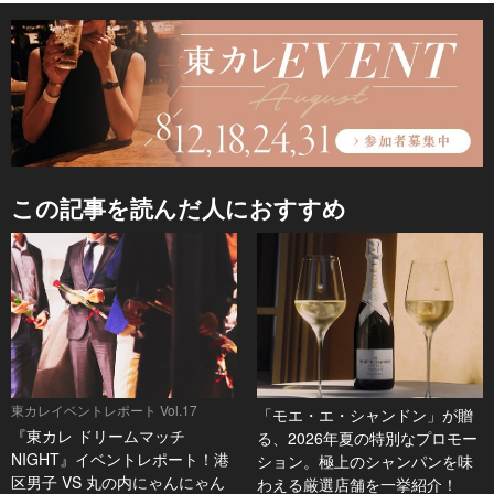
この記事を読んだ人におすすめ
東カレイベントレポート Vol.17
「モエ・エ・シャンドン」が贈
『東カレ ドリームマッチ
る、2026年夏の特別なプロモー
NIGHT』イベントレポート！港
ション。極上のシャンパンを味
区男子 VS 丸の内にゃんにゃん
わえる厳選店舗を一挙紹介！