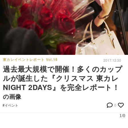
東カレイベントレポート Vol.18
2017.12.30
過去最大規模で開催！多くのカップ
ルが誕生した『クリスマス 東カレ
NIGHT 2DAYS』を完全レポート！
の画像
#イベント
0
1/0