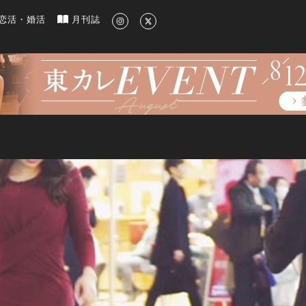
新のグルメ、洗練されたライフスタイル情報
恋活・婚活
月刊誌