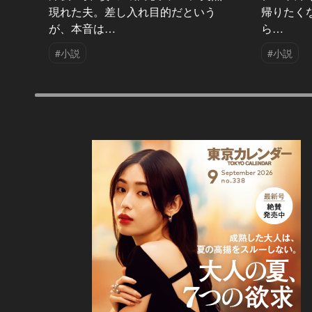
現れた夫。差し入れ目的だという
帰りたく
が、本音は…
ら…
#小説
#小説