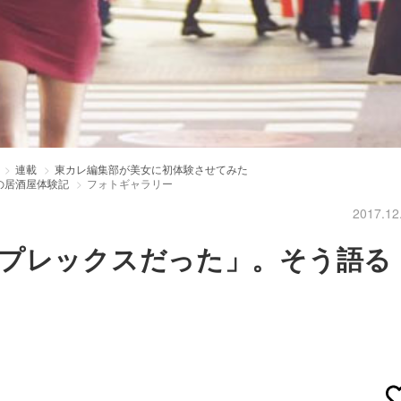
連載
東カレ編集部が美女に初体験させてみた
の居酒屋体験記
フォトギャラリー
2017.12
プレックスだった」。そう語る