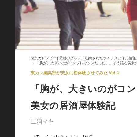
東京カレンダー | 最新のグルメ、洗練されたライフスタイル情報
「胸が、大きいのがコンプレックスだった」。そう語る美女
東カレ編集部が美女に初体験させてみた Vol.4
「胸が、大きいのがコン
美女の居酒屋体験記
三浦マキ
#エリア
#レストラン
#友達