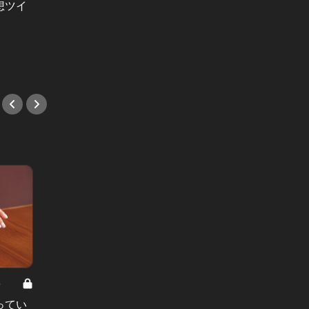
想ツイ
報道ガ
意中の彼を部屋へ招くため、15万円
に職業
使って模様替えする女。「告白は目
25歳
前！」と確信していたが…
#小説
#小説
8
男と女の答えあわせ【A】 Vol.308
ってい
結婚願望ゼロだった27歳男性が、交