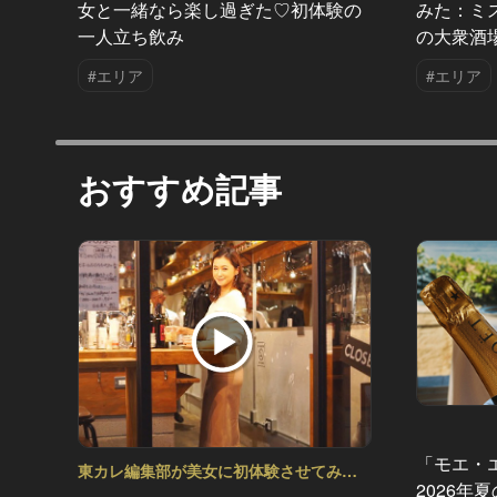
女と一緒なら楽し過ぎた♡初体験の
みた：ミ
一人立ち飲み
の大衆酒
#エリア
#エリア
おすすめ記事
「モエ・
東カレ編集部が美女に初体験させてみた
2026年
Vol.3