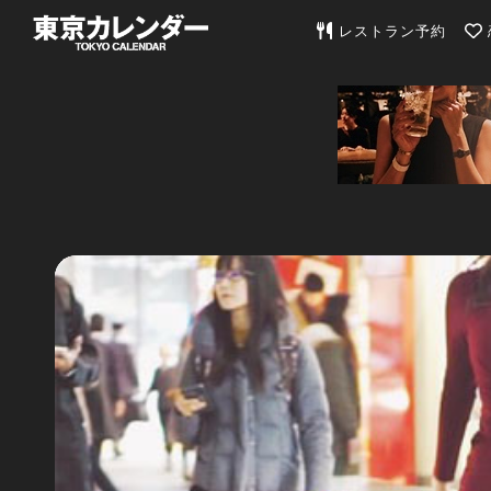
東京カレンダー | 最
レストラン予約