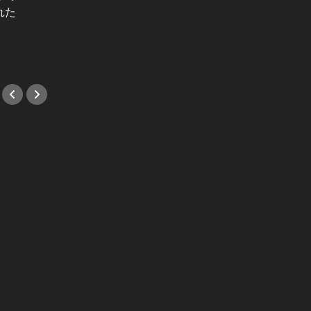
れた
際2年で突然プロポーズ。彼の心が
変わった“理由”とは
#小説