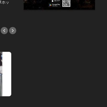
草ホッ
報道ガー
女たちのSNS事件簿 Vol.2