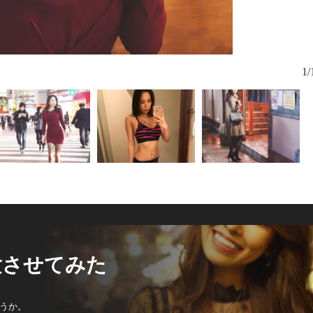
1/
験させてみた
うか。