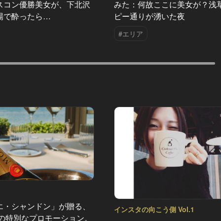
スコン優勝美女が、下北沢
みた：何故ここに美女が？浅
場で酔ったら…
ピー通りが湧いた夜
#エリア
エ・シャンドン」が贈る、
インスタの向こう側 Vol.1
夏の特別なプロモーション。