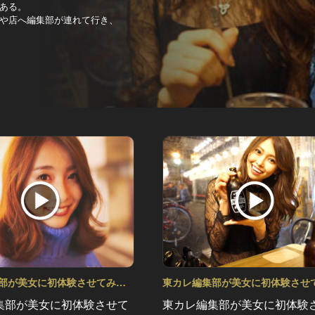
ある。
や店へ編集部が連れて行き、
部が美女に初体験させてみた
東カレ編集部が美女に初体験させ
Vol.1
集部が美女に初体験させて
東カレ編集部が美女に初体験