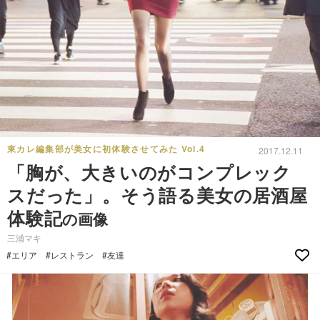
東カレ編集部が美女に初体験させてみた Vol.4
2017.12.11
「胸が、大きいのがコンプレック
スだった」。そう語る美女の居酒屋
体験記
の画像
三浦マキ
#エリア
#レストラン
#友達