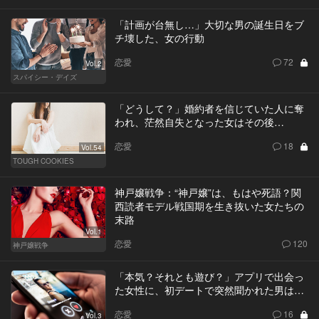
「計画が台無し…」大切な男の誕生日をブ
チ壊した、女の行動
恋愛
72
Vol.2
スパイシー・デイズ
「どうして？」婚約者を信じていた人に奪
われ、茫然自失となった女はその後…
恋愛
18
Vol.54
TOUGH COOKIES
神戸嬢戦争：“神戸嬢”は、もはや死語？関
西読者モデル戦国期を生き抜いた女たちの
末路
Vol.1
恋愛
120
神戸嬢戦争
「本気？それとも遊び？」アプリで出会っ
た女性に、初デートで突然聞かれた男は…
恋愛
16
Vol.3