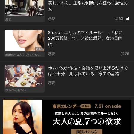
美しいから。正常な判断力を狂わす魔性の
女
Vol.2
恋愛
53
悪妻
8rules～エリカのマイルール～：「私に
200万投資して」と彼に懇願。女の目的
は…
Vol.1
恋愛
28
8rules～エリカのマイルール～
ホムパのお作法：会話を盛り上げるだけで
は不十分。見られている、家主の品格
恋愛
Vol.1
ホムパのお作法