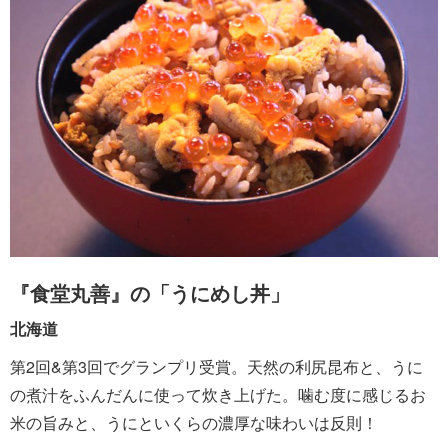
『食堂丸善』の「うにめし丼」
北海道
第2回&第3回でグランプリ受賞。天然の利尻昆布と、うに
の煮汁をふんだんに使って炊き上げた。噛む度に感じるお
米の旨みと、うにといくらの濃厚な味わいは反則！