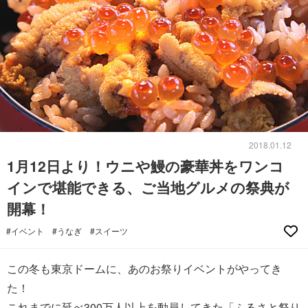
2018.01.12
1月12日より！ウニや鰻の豪華丼をワンコ
インで堪能できる、ご当地グルメの祭典が
開幕！
#イベント
#うなぎ
#スイーツ
この冬も東京ドームに、あのお祭りイベントがやってき
た！
これまでに延べ300万人以上を動員してきた「ふるさと祭り