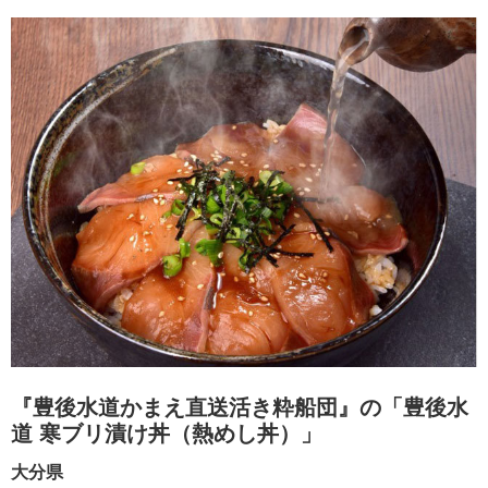
『豊後水道かまえ直送活き粋船団』の「豊後水
道 寒ブリ漬け丼（熱めし丼）」
大分県