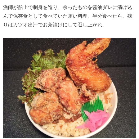
漁師が船上で刺身を造り、余ったものを醤油ダレに漬け込
んで保存食として食べていた賄い料理。半分食べたら、残
りはカツオ出汁でお茶漬けにして召し上がれ。