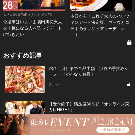
大人の週末ToDoリスト Vol.56
本日から！これぞ大人のハロウ
今週末はいよいよ隅田川花火大
ィンデート決定版、ヴーヴとコ
会！気になる人を誘ってデート
ラボのラグジュアリーディナ
に行きたい
ー！
おすすめ記事
7/31（日）まで全品半額！渋谷の手掴みシ
ーフードがかなりお得！
グルメ
【受付終了】満足度80％超『オンライン東
カレNIGHT』
イベント
Vol.50
オンライン東カレNIGHT イベント募集