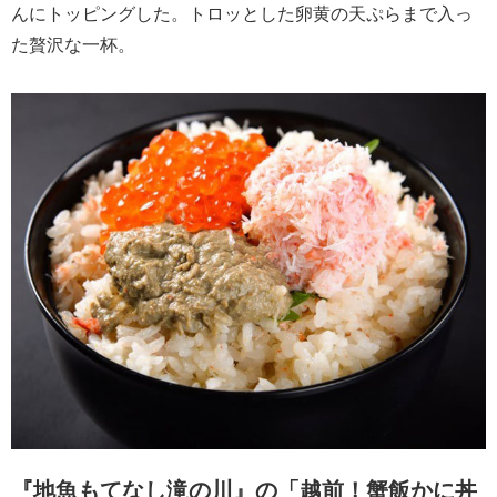
んにトッピングした。トロッとした卵黄の天ぷらまで入っ
た贅沢な一杯。
『地魚もてなし滝の川』の「越前！蟹飯かに丼