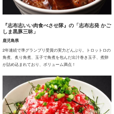
『志布志いい肉食べさせ隊』の「志布志発 かご
しま黒豚三昧」
鹿児島県
2年連続で準グランプリ受賞の実力どんぶり。トロットロの
角煮、炙り角煮、玉子で角煮を包んだ出汁巻き玉子、煮卵
が詰め込まれており、ボリューム満点！