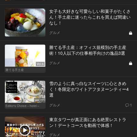
女子も大好きな可愛らしい和菓子がたくさ
ん！手土産に迷ったらこれを買えば間違い
なし！
グルメ
勝てる手土産：オフィス規模別の手土産
術！10人以下の仕事相手向けの逸品3選
グルメ
Vol.6
勝てる手土産
雪のように真っ白なスイーツに心ときめ
く！冬限定ホワイトアフタヌーンティー4
選
Vol.17
グルメ
1
Editor's Choice～hotel～
東京タワーが真正面にある絶景レストラ
ン！デートコースを動画で体感！
グルメ
Vol.6