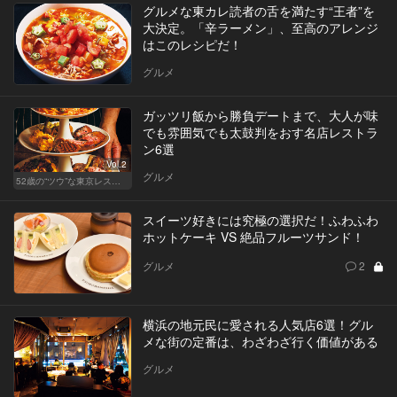
グルメな東カレ読者の舌を満たす“王者”を
大決定。「辛ラーメン」、至高のアレンジ
はこのレシピだ！
グルメ
ガッツリ飯から勝負デートまで、大人が味
でも雰囲気でも太鼓判をおす名店レストラ
ン6選
Vol.2
グルメ
52歳の“ツウ”な東京レストラン
スイーツ好きには究極の選択だ！ふわふわ
ホットケーキ VS 絶品フルーツサンド！
グルメ
2
横浜の地元民に愛される人気店6選！グル
メな街の定番は、わざわざ行く価値がある
グルメ