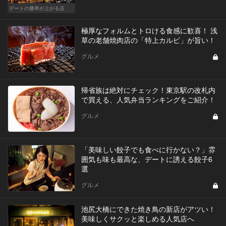
デートの勝率が上がる店
極厚なフォルムとトロける食感に歓喜！ 浅
草の老舗焼肉店の「特上カルビ」が旨い！
グルメ
帰省族は絶対にチェック！東京駅の改札内
で買える、人気弁当ランキングをご紹介！
グルメ
「美味しい餃子でも食べに行かない？」雰
囲気も味も最高な、デートに誘える餃子6
選
グルメ
池尻大橋にできた焼き鳥の新店がアツい！
美味しくサクッと楽しめる人気店へ