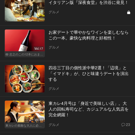
イタリアン版『深夜食堂』を渋谷に発見！
グルメ
お家デートで華やかなワインを楽しむなら
この一本。豪快な肉料理と好相性！
グルメ
Vol.17
柳 忠之のこの12本におまかせ
四谷三丁目の個性派中華2選！「辺境」と
「イマドキ」が、ひと味違うデートを演出
する
グルメ
東カレ4月号は「身近で美味しい店」。大
人の回転寿司など、カジュアルな人気店を
完全網羅！
Vol.59
グルメ
23
東カレの素敵な大人に必要なこと