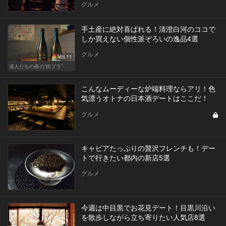
グルメ
手土産に絶対喜ばれる！清澄白河のココで
しか買えない個性派ぞろいの逸品4選
グルメ
Vol.11
達人たちの夜の“街ブラ”
こんなムーディーな炉端料理ならアリ！色
気漂うオトナの日本酒デートはここだ！
グルメ
キャビアたっぷりの贅沢フレンチも！デー
トで行きたい都内の新店5選
グルメ
今週は中目黒でお花見デート！目黒川沿い
を散歩しながら立ち寄りたい人気店8選