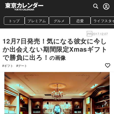
グルメ情報・プレミアムレストラン予約サイト
トップ
プレミアム
グルメ
恋愛
ライフスタ
PR
2017.12.07
12月7日発売！気になる彼女に今し
か出会えない期間限定Xmasギフト
で勝負に出ろ！
の画像
#ギフト
#デート