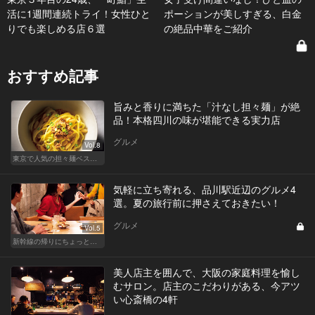
活に1週間連続トライ！女性ひと
ポーションが美しすぎる、白金
りでも楽しめる店６選
の絶品中華をご紹介
おすすめ記事
旨みと香りに満ちた「汁なし担々麺」が絶
品！本格四川の味が堪能できる実力店
グルメ
Vol.8
東京で人気の担々麺ベストセレクション！
気軽に立ち寄れる、品川駅近辺のグルメ4
選。夏の旅行前に押さえておきたい！
グルメ
Vol.5
新幹線の帰りにちょっと１杯！東京駅、品川からアクセスがいい人気店
美人店主を囲んで、大阪の家庭料理を愉し
むサロン。店主のこだわりがある、今アツ
い心斎橋の4軒