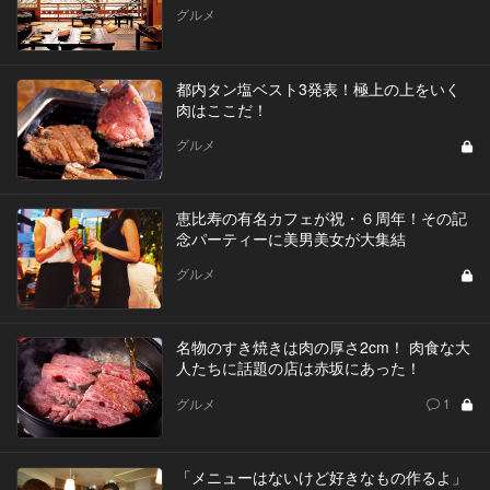
グルメ
都内タン塩ベスト3発表！極上の上をいく
肉はここだ！
グルメ
恵比寿の有名カフェが祝・６周年！その記
念パーティーに美男美女が大集結
グルメ
名物のすき焼きは肉の厚さ2cm！ 肉食な大
人たちに話題の店は赤坂にあった！
グルメ
1
「メニューはないけど好きなもの作るよ」