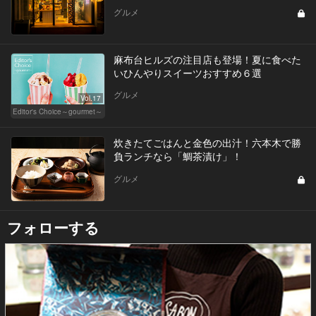
グルメ
麻布台ヒルズの注目店も登場！夏に食べた
いひんやりスイーツおすすめ６選
グルメ
Vol.17
Editor's Choice～gourmet～
炊きたてごはんと金色の出汁！六本木で勝
負ランチなら「鯛茶漬け」！
グルメ
フォローする