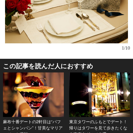
モ
1/10
ッ
この記事を読んだ人におすすめ
麻布十番デートの2軒目は“パフ
東京タワーのふもとでデート！
ェとシャンパン”！甘美なマリア
帰りはタワーを見て歩きたくな