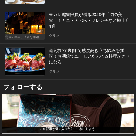
東カレ編集部員が贈る2026年「旬の美
食」！カニ・天ぷら・フレンチなど極上店
4選
Vol.8
グルメ
背徳の年末、上質な年始。
道玄坂の“裏側”で感度高き立ち飲みを満
喫！お洒落でユーモアあふれる料理がクセ
になる
グルメ
フォローする
この記事が気に入ったらいいね！しよう