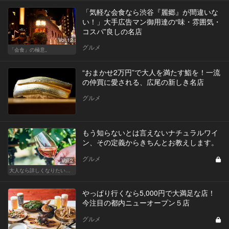
「気軽な会食なら渋谷『麗郷』が間違いな
い！」大手広告マン御用達の“味・雰囲気・
コスパ”良しの名店
Vol.12
グルメ
「会食」の極意。
“おまかせ2万円”で大人を満たす鮨を！一流
の仲買に愛される、広尾の新しき名店
グルメ
もう知らないとは言えないナチュラルワイ
ン、その定義からきちんとお教えします。
グルメ
Vol.2
大人なら詳しくなりたい、お酒の基礎知識
やっぱり行くなら5,000円で大満足な店！
今注目の都内ニューオープン５店
グルメ