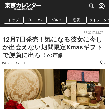
グルメ情報・プレミアムレストラン予約サイト
トップ
プレミアム
グルメ
恋愛
ライフスタ
PR
2017.12.07
12月7日発売！気になる彼女に今し
か出会えない期間限定Xmasギフト
で勝負に出ろ！
の画像
#ギフト
#デート