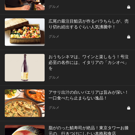
グルメ
広尾の最注目鮨店が作るバラちらしが、売
り切れ続出するぐらい人気沸騰中！
グルメ
おうちシネマは、ワインと楽しもう！号泣
必至の名作には、イタリアの「カシオぺ」
を
グルメ
アサリ出汁の白いパエリアは旨みが深い！
一口食べたら止まらない逸品！
グルメ
脂がのった鯖寿司が絶品！東京タワーお膝
元の、行きつけにしたい本格和食店