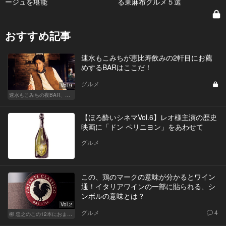
ージュを堪能
る東麻布グルメ５選
おすすめ記事
速水もこみちが恵比寿飲みの2軒目にお薦
めするBARはここだ！
グルメ
Vol.9
速水もこみちの夜BAR、夜メシ、夜レシピ
【ほろ酔いシネマVol.6】レオ様主演の歴史
映画に「ドン ペリニヨン」をあわせて
グルメ
この、鶏のマークの意味が分かるとワイン
通！イタリアワインの一部に貼られる、シ
ンボルの意味とは？
Vol.2
グルメ
4
柳 忠之のこの12本におまかせ