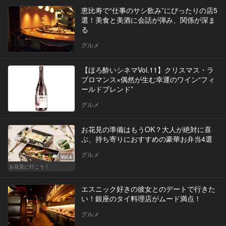
恵比寿で“仕事のサシ飲み”にぴったりの店5
選！美食と美酒に会話が弾み、関係が深ま
る
グルメ
【ほろ酔いシネマVol.11】クリスマス・ラ
ブロマンス×偶然が生む幸運のワイン“フィ
ールドブレンド”
グルメ
お花見の準備はもうOK？大人が絶対に喜
ぶ、持ち寄りにおすすめの豪華お弁当4選
グルメ
Vol.4
お花見に行こう！
エスニック好きの彼女とのデートで行きた
い！銀座のタイ料理店がムード満点！
グルメ