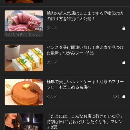
焼肉の超人気店はここまでする!?秘伝の肉
の切り方を特別に大公開！
グルメ
Vol.1
ミスジ、イチボ、タン元…焼肉は好きな部位で店を選ぶべし！
インスタ受け間違い無し！恵比寿で見つけ
た最新手づかみフード6品
グルメ
極厚で美しいホットケーキ！紅茶のフリー
フローも楽しめる名店へ
グルメ
5
「たまには、こんなお店に行きたいな♡」
特別な日に“おねだり”したくなる、フレン
チ8選