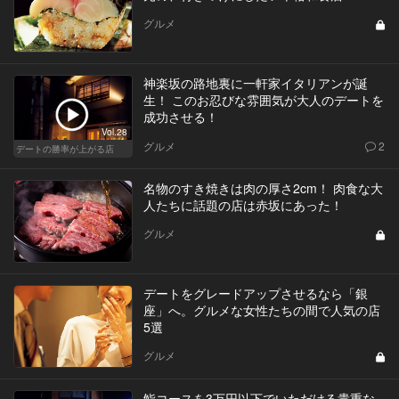
グルメ
神楽坂の路地裏に一軒家イタリアンが誕
生！ このお忍びな雰囲気が大人のデートを
成功させる！
Vol.28
グルメ
2
デートの勝率が上がる店
名物のすき焼きは肉の厚さ2cm！ 肉食な大
人たちに話題の店は赤坂にあった！
グルメ
デートをグレードアップさせるなら「銀
座」へ。グルメな女性たちの間で人気の店
5選
グルメ
鮨コースを3万円以下でいただける貴重な