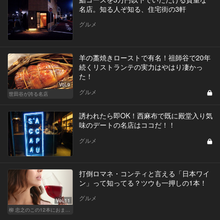
名店。知る人ぞ知る、住宅街の3軒
グルメ
羊の藁焼きローストで有名！祖師谷で20年
続くリストランテの実力はやはり凄かっ
た！
Vol.9
グルメ
世田谷が誇る名店
誘われたら即OK！西麻布で既に殿堂入り気
味のデートの名店はココだ！！
グルメ
打倒ロマネ・コンティと言える「日本ワイ
ン」って知ってる？ツウも一押しの1本！
グルメ
Vol.11
柳 忠之のこの12本におまかせ