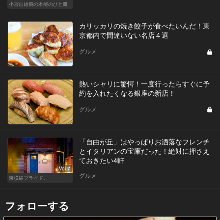
小宮山雄飛の本能のひと皿
カリッカリの焼き餃子が食べたいんだ！東
京都内で間違いない名店４選
グルメ
熱いシャリに驚愕！一度行ったらすぐに予
約を入れたくなる銀座の新店！
グルメ
「自由が丘」はやっぱりお洒落なフレンチ
とイタリアンの宝庫だった！絶対に押さえ
ておきたい4軒
Vol.7
グルメ
東横線プライド。
フォローする