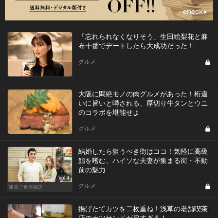
「忘れられなくなりそう」生田絵梨花と麻
布十番でデートしたら大成功だった！
グルメ
大阪に悶絶モノの肉グルメがあった！桁違
いに旨いと噂される、厚切り牛タンとウニ
のコラボを堪能せよ
グルメ
結婚したら狙うべき街はココ！気軽に高級
鮨を嗜む、ハイソな夫妻が集まる街・不動
前の魅力
Vol.4
グルメ
東京ご近所探訪
揚げたてカツを二枚重ね！浅草の老舗喫茶
店のカツサンドが旨すぎる！