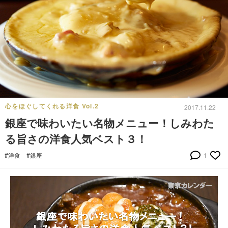
心をほぐしてくれる洋食 Vol.2
2017.11.22
銀座で味わいたい名物メニュー！しみわた
る旨さの洋食人気ベスト３！
#洋食
#銀座
1