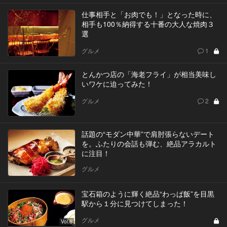
仕事相手と「お肉でも！」となった時に、
相手も100％納得する十番の大人な焼肉３
選
グルメ
1
とんかつ店の「海老フライ」が相当美味し
いワケに迫ってみた！
グルメ
2
話題の“モダン中華”で肩肘張らないデート
を。ふたりの会話も弾む、絶品アラカルト
に注目！
グルメ
宝石箱のように輝く絶品“わっぱ飯”を目黒
駅から１分に見つけてしまった！
グルメ
Vol.6