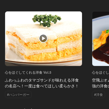
心をほぐしてくれる洋食 Vol.5
心をほぐして
ふわっふわのタマゴサンドが味わえる洋食
空飛ぶオ
の名店へ！一度は食べてほしい柔らかさ！
強の洋食
#ハンバーガー
#洋食