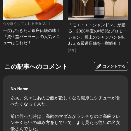
心をほぐしてくれる洋食 Vol.1
「モエ・エ・シャンドン」が贈
一度は行きたい銀座伝統の味！
る、2026年夏の特別なプロモー
『資生堂パーラー』の人気メニ
ション。極上のシャンパンを味
ューはこれだ！
わえる厳選店舗を一挙紹介！
PR
この記事へのコメント
コメントする
No Name
あぁ、久々にあのご飯が欲しくなる濃厚にシチューが食
べたくなって来た。
前に伺った時は、高齢のマダムがランチなのに高級フレ
ンチくらいの頼み方をしていて、よく見たら往年の名女
優さんでした。