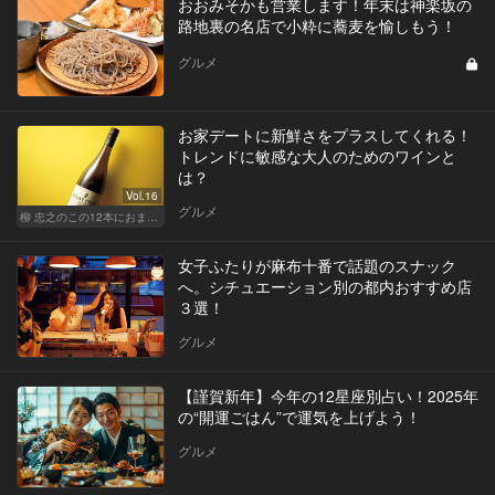
おおみそかも営業します！年末は神楽坂の
路地裏の名店で小粋に蕎麦を愉しもう！
グルメ
お家デートに新鮮さをプラスしてくれる！
トレンドに敏感な大人のためのワインと
は？
Vol.16
グルメ
柳 忠之のこの12本におまかせ
女子ふたりが麻布十番で話題のスナック
へ。シチュエーション別の都内おすすめ店
３選！
グルメ
【謹賀新年】今年の12星座別占い！2025年
の“開運ごはん”で運気を上げよう！
グルメ