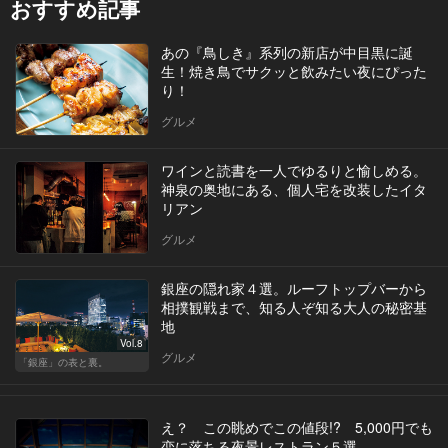
おすすめ記事
あの『鳥しき』系列の新店が中目黒に誕
生！焼き鳥でサクッと飲みたい夜にぴった
り！
グルメ
ワインと読書を一人でゆるりと愉しめる。
神泉の奥地にある、個人宅を改装したイタ
リアン
グルメ
銀座の隠れ家４選。ルーフトップバーから
相撲観戦まで、知る人ぞ知る大人の秘密基
地
Vol.8
グルメ
「銀座」の表と裏。
え？ この眺めでこの値段!? 5,000円でも
恋に落ちる夜景レストラン５選