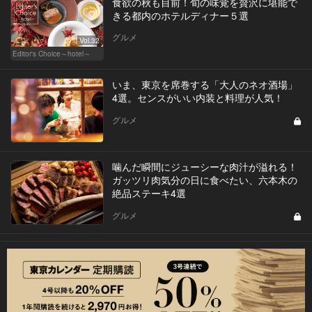
食欲の秋も目前！旬の味覚を贅沢に堪能で
きる都内のホテルディナー５選
グルメ
Vol.32
Editor's Choice～hotel～
いま、東京を席巻する「大人のネオ酒場」
4選。センスがいい内装と料理が人気！
グルメ
噛んだ瞬間にジューシーな肉汁が溢れる！
ガッツリ肉気分の日に食べたい、六本木の
絶品ステーキ4選
グルメ