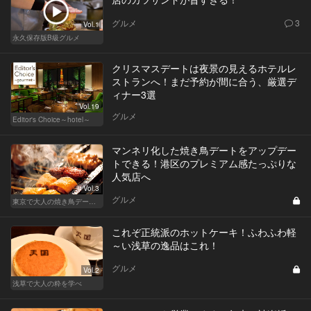
グルメ
3
Vol.1
永久保存版B級グルメ
クリスマスデートは夜景の見えるホテルレ
ストランへ！まだ予約が間に合う、厳選デ
ィナー3選
Vol.19
グルメ
Editor's Choice～hotel～
マンネリ化した焼き鳥デートをアップデー
トできる！港区のプレミアム感たっぷりな
人気店へ
Vol.3
グルメ
東京で大人の焼き鳥デートにおすすめ！
これぞ正統派のホットケーキ！ふわふわ軽
～い浅草の逸品はこれ！
グルメ
Vol.2
浅草で大人の粋を学べ