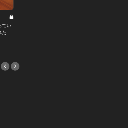
8
男と女の答えあわせ【A】 Vol.308
ってい
結婚願望ゼロだった27歳男性が、交
れた
際2年で突然プロポーズ。彼の心が
変わった“理由”とは
#小説