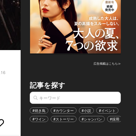
広告掲載はこちら≫
.16
記事を探す
#焼き鳥
#カウンター
#小説
#イベント
#港区
#ワイン
#ストーリー
#シャンパン
#採用
#恋