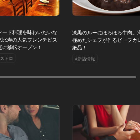
フード料理を味わいたいな
漆黒のルーにほろほろ牛肉。
恵比寿の人気フレンチビス
極めたシェフが作るビーフカ
尾に移転オープン！
絶品！
ビストロ
#新店情報