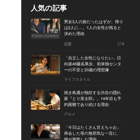
人気の記事
男女3人の旅だったはずが、帰り
は2人に…。1人の女性が残ると
Vol.74
決めた理由
TOUGH COOKIES
恋愛
6
「自立した女性になりたい」日
向坂46藤嶌果歩、初単独センタ
ーの不安と20歳の理想像
ライフスタイル
焼き鳥通が熱狂する渋谷の隠れ
家『とり茶太郎』。14年目も予
約困難であり続ける理由
グルメ
「今日はたくさん甘えちゃお」
再会した母の無邪気な一言に、
Vol.73
娘が激怒した理由