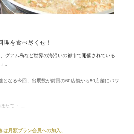
料理を食べ尽くせ！
港、グアム島など世界の海沿いの都市で開催されている
ル」。
催となる今回、出展数が前回の60店舗から80店舗にパワ
・......
きは月額プラン会員への加入、