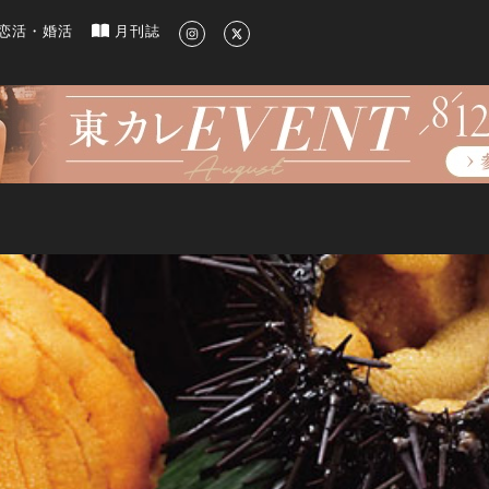
新のグルメ、洗練されたライフスタイル情報
恋活・婚活
月刊誌