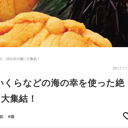
理が、日比谷公園に大集結！
2017.11
やいくらなどの海の幸を使った絶
に大集結！
#鮨
#麺