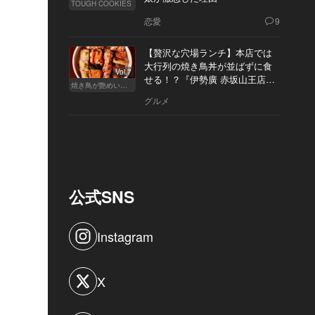
TOUGH COOKIES
恋愛
9
【贅沢な穴場ランチ】本店では
大行列の焼き鳥丼が並ばずに食
Vol.7
せる！？『伊勢廣 赤坂山王店』
焼き鳥が艶めいてきた
へ
グルメ
公式SNS
Instagram
X