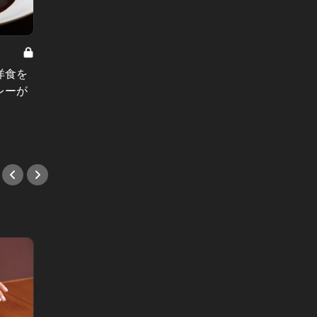
和やかな空気が流れる中目黒のカウ
東カレの
ンター中華へ。“体に優しい”逸品が
東カレ
洋食を
大人たちを癒す
て」。
レーが
#中華
今こそ
#焼き