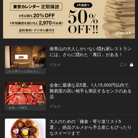
南青山の大人しかいない隠れ家レストラン
には、さらに隠れた「裏口」がある！
グルメ
1
Vol.21
これが東カレが認めるとっておきの隠れ家
会食に最適な店5選。1人15,000円以内で、
難易度の高い相手も満足するセンスのある
店
Vol.6
グルメ
「会食」の極意。
大人のための「鎌倉・寄り道リスト5
選」。絶品グルメから手土産にもぴったり
なスイーツまで