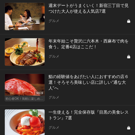
週末デートがうまくいく！新宿三丁目で見
つけた大人が使える人気店7選
グルメ
年末年始こそ贅沢に六本木・西麻布で肉を
食う。定番4店はここだ！
グルメ
鮨の経験値をあげたい人におすすめの店６
選！そろそろ美味しい店に詳しい”通な大
人”へ
Vol.9
グルメ
初心者OK！気軽に楽しめる鮨の人気店
一生使える！完全保存版『目黒の美食レス
トラン』7選
グルメ