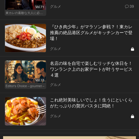
グルメ
39
Vol.71
東カレの素敵な大人に必要なこと
『ひき肉少年』がマラソン参戦？！東カレ
推薦の絶品港区グルメがキッチンカーで登
場！
グルメ
名店の味を自宅で楽しむリッチな休日を！
ワンランク上のお家デートが叶うサービス
４選
Vol.15
グルメ
Editor's Choice～gourmet～
これ絶対美味しいでしょ！生うにといくら
がたっぷりの贅沢パスタに悶絶！
グルメ