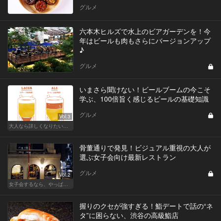
グルメ
六本木ヒルズで水上のビアガーデンを！今
年はビールも肉もさらにバージョンアップ
♪
グルメ
いまさら聞けない！ビールブームの今こそ
学ぶ、100倍旨く感じるビールの基礎知識
グルメ
Vol.3
大人なら詳しくなりたい、お酒の基礎知識
骨董通りで発見！ビジュアル重視の大人が
選ぶ女子会向け最新レストラン
グルメ
Vol.2
女子会するなら、やっぱり表参道！
握りのクセが強すぎる！鮨デートで話の“ネ
タ”に困らない、渋谷の高級鮨店