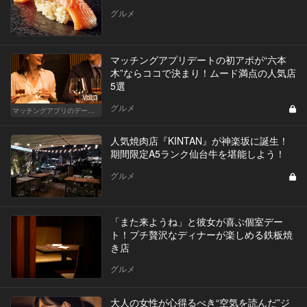
グルメ
マッチングアプリデートの初アポが“六本
木”ならココで決まり！ムード満点の人気店
5選
Vol.3
グルメ
マッチングアプリのデートにおすすめの人気店
人気焼肉店『KINTAN』が神楽坂に誕生！
期間限定A5ランク仙台牛を堪能しよう！
グルメ
「また来ようね」と彼女が喜ぶ個室デー
ト！プチ贅沢なディナーが楽しめる鉄板焼
き店
グルメ
大人の女性が心得るべき“空気を読んだ”ジ