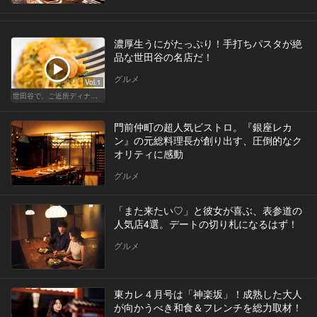
濃厚生うにがたっぷり！手打ちパスタが絶
品な世田谷の名店だ！
グルメ
Vol.1
世田谷で、ご近所ディナーを楽しもう！
門前仲町の超人気ビストロ。『銀座レカ
ン』の元総料理長が創り出す、圧倒的なク
オリティに感動
グルメ
「また来たい♡」と彼女が喜ぶ、表参道の
人気店4選。デートの切り札になるはず！
グルメ
東カレ４月号は「神楽坂」！成熟した大人
が向かうべき和食＆フレンチを総力取材！