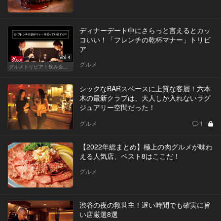
ディナーデート中にさらっと言えるとカッ
コいい！「フレンチの乾杯マナー」トリビ
ア
Vol.4
グルメ
グルメトリビア！飲み会やデートで会話のネタになるQ＆A
シックなBARスペースに上質な客層！六本
木の最新クラブは、大人しか入れないラグ
ジュアリー空間だった！
グルメ
1
【2022年総まとめ】極上の肉グルメが味わ
える人気店、ベスト8はここだ！
グルメ
渋谷の夜の救世主！遅い時間でも確実に旨
い店厳選8選