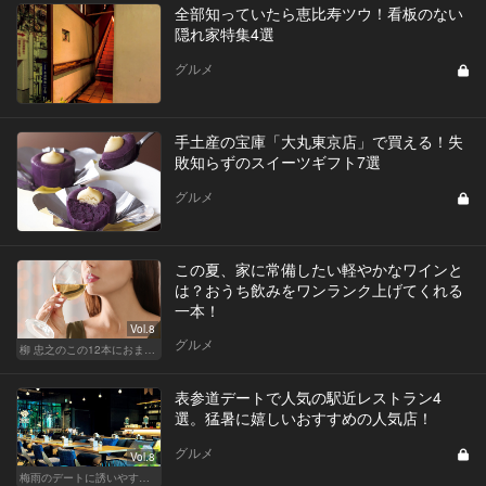
全部知っていたら恵比寿ツウ！看板のない
隠れ家特集4選
グルメ
手土産の宝庫「大丸東京店」で買える！失
敗知らずのスイーツギフト7選
グルメ
この夏、家に常備したい軽やかなワインと
は？おうち飲みをワンランク上げてくれる
一本！
Vol.8
グルメ
柳 忠之のこの12本におまかせ
表参道デートで人気の駅近レストラン4
選。猛暑に嬉しいおすすめの人気店！
グルメ
Vol.8
梅雨のデートに誘いやすい！駅から近い人気レストラン