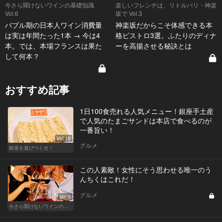
今さら聞けないワインの基礎知識
楽しいフレンチは、リトルパリ・神楽
Vol.6
坂で Vol.3
バブル期の日本人ワイン消費量
神楽坂だからこそ体感できる本
は実は年間たった1本 → 今は4
格ビストロ3選。ふたりのディナ
本。では、本場フランスは果た
ーを高揚させる秘訣とは
して何本？
おすすめ記事
1日100食売れる人気メニュー！銀座手土産
で人気のたまごサンドは本店で食べるのが
一番旨い！
Vol.15
グルメ
銀座を遊びつくせ！
この人素敵！女性にそう思わせる唯一のう
んちくはこれだ！
グルメ
Vol.5
今さら聞けないワインの基礎知識