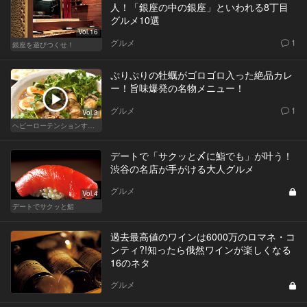
人！「銀座の中の銀座」といわれる8丁目
グルメ10選
Vol.16
グルメ
1
銀座を遊びつくせ！
ぷりぷりの牡蠣がゴロゴロ入った絶品カレ
ー！旨味爆発の名物メニュー！
グルメ
1
Vol.3
ヘビーローテンションするカレー
デートで「サクッと〆に鮨でも」が叶う！
渋谷の名店が手がける大人グルメ
グルメ
Vol.4
デートでサクッと鮨
過去最高値のワインは6000万のロマネ・コ
ンティ?!知ったら俄然ワインが楽しくなる
16のネタ
グルメ