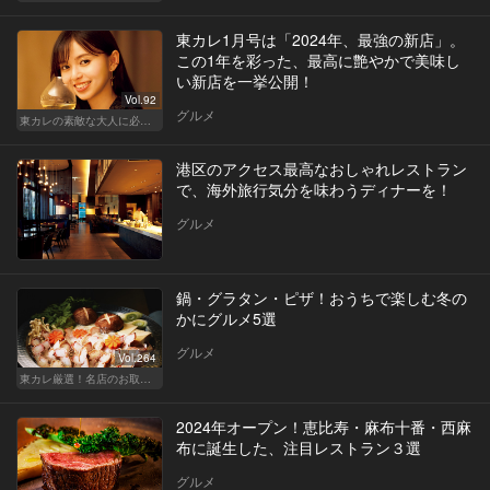
東カレ1月号は「2024年、最強の新店」。
この1年を彩った、最高に艶やかで美味し
い新店を一挙公開！
Vol.92
グルメ
東カレの素敵な大人に必要なこと
港区のアクセス最高なおしゃれレストラン
で、海外旅行気分を味わうディナーを！
グルメ
鍋・グラタン・ピザ！おうちで楽しむ冬の
かにグルメ5選
グルメ
Vol.264
東カレ厳選！名店のお取り寄せ特集
2024年オープン！恵比寿・麻布十番・西麻
布に誕生した、注目レストラン３選
グルメ