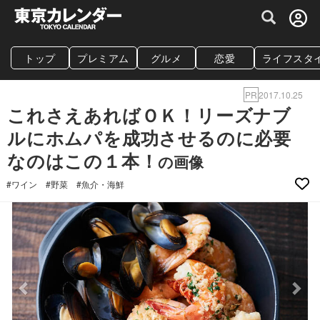
グルメ情報・プレミアムレストラン予約サイト
トップ
プレミアム
グルメ
恋愛
ライフスタ
PR
2017.10.25
これさえあればＯＫ！リーズナブ
ルにホムパを成功させるのに必要
なのはこの１本！
の画像
#ワイン
#野菜
#魚介・海鮮