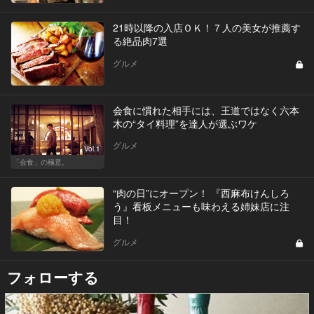
21時以降の入店ＯＫ！７人の美女が推薦す
る絶品肉7選
グルメ
会食に慣れた相手には、王道ではなく六本
木の“タイ料理”を達人が選ぶワケ
グルメ
Vol.1
「会食」の極意。
“肉の日”にオープン！ 『西麻布けんしろ
う』看板メニューも味わえる姉妹店に注
目！
グルメ
フォローする