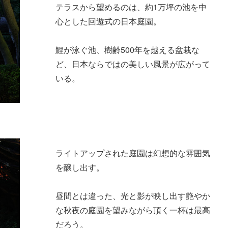
テラスから望めるのは、約1万坪の池を中
心とした回遊式の日本庭園。
鯉が泳ぐ池、樹齢500年を越える盆栽な
ど、日本ならではの美しい風景が広がって
いる。
ライトアップされた庭園は幻想的な雰囲気
を醸し出す。
昼間とは違った、光と影が映し出す艶やか
な秋夜の庭園を望みながら頂く一杯は最高
だろう。