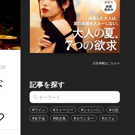
広告掲載はこちら≫
.22
な
記事を探す
#ワイン
#ストーリー
#シャンパン
#小説
#家
#女子会
#焼き鳥
#カウンター
#カフェ
#イベ