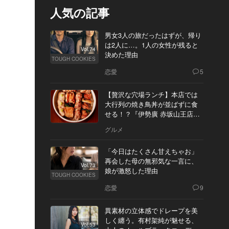
人気の記事
男女3人の旅だったはずが、帰り
は2人に…。1人の女性が残ると
Vol.74
決めた理由
TOUGH COOKIES
恋愛
5
【贅沢な穴場ランチ】本店では
大行列の焼き鳥丼が並ばずに食
せる！？『伊勢廣 赤坂山王店』
へ
グルメ
「今日はたくさん甘えちゃお」
再会した母の無邪気な一言に、
Vol.73
娘が激怒した理由
TOUGH COOKIES
恋愛
9
異素材の立体感でドレープを美
しく纏う。有村架純が魅せる、
Vol.53