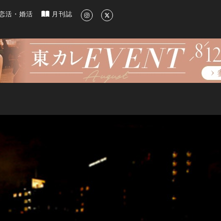
新のグルメ、洗練されたライフスタイル情報
恋活・婚活
月刊誌