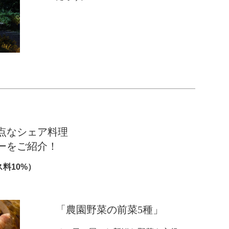
点なシェア料理
ーをご紹介！
ス料10%）
「農園野菜の前菜5種」