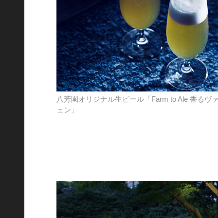
八芳園オリジナル生ビール「Farm to Ale 香るヴ
ェン」