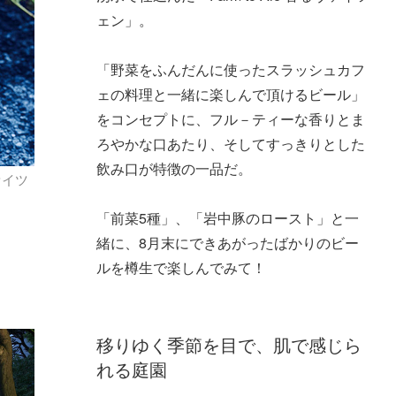
ェン」。
「野菜をふんだんに使ったスラッシュカフ
ェの料理と一緒に楽しんで頂けるビール」
をコンセプトに、フル－ティーな香りとま
ろやかな口あたり、そしてすっきりとした
飲み口が特徴の一品だ。
ァイツ
「前菜5種」、「岩中豚のロースト」と一
緒に、8月末にできあがったばかりのビー
ルを樽生で楽しんでみて！
移りゆく季節を目で、肌で感じら
れる庭園