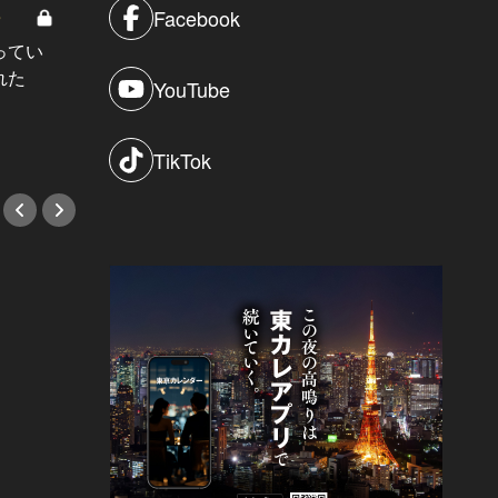
Facebook
8
男と女の答えあわせ【A】 Vol.308
ってい
結婚願望ゼロだった27歳男性が、交
れた
際2年で突然プロポーズ。彼の心が
YouTube
変わった“理由”とは
#小説
TikTok