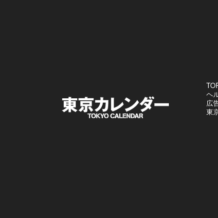
TO
ヘ
広
東