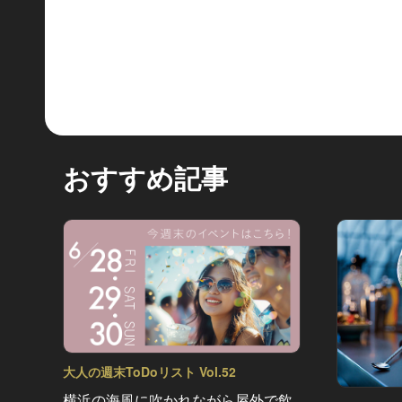
おすすめ記事
大人の週末ToDoリスト Vol.52
横浜の海風に吹かれながら屋外で飲