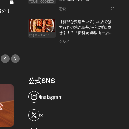
TOUGH COOKIES
名。渋谷の会員制バーで野心が交わ
ェスな
恋愛
9
谷の手
る夜
ベント
！
【贅沢な穴場ランチ】本店では
#イベント
#イベ
大行列の焼き鳥丼が並ばずに食
Vol.7
せる！？『伊勢廣 赤坂山王店』
焼き鳥が艶めいてきた
へ
グルメ
公式SNS
Instagram
X