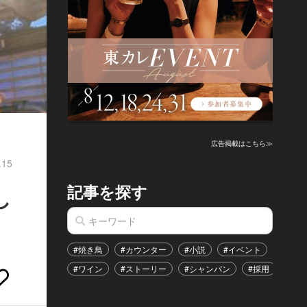
広告掲載はこちら≫
.15
記事を探す
し
#焼き鳥
#カウンター
#小説
#イベント
#港区
#ワイン
#ストーリー
#シャンパン
#採用
#恋