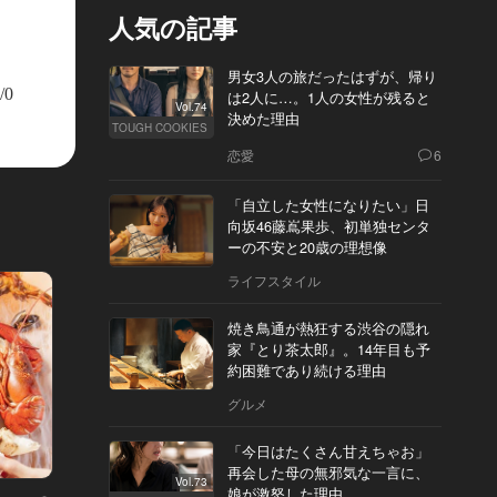
人気の記事
男女3人の旅だったはずが、帰り
/0
は2人に…。1人の女性が残ると
Vol.74
決めた理由
TOUGH COOKIES
恋愛
6
「自立した女性になりたい」日
向坂46藤嶌果歩、初単独センタ
ーの不安と20歳の理想像
ライフスタイル
焼き鳥通が熱狂する渋谷の隠れ
家『とり茶太郎』。14年目も予
約困難であり続ける理由
グルメ
「今日はたくさん甘えちゃお」
東カレ主催イベントレポート Vol.28
大人の週末
再会した母の無邪気な一言に、
Vol.73
“東カレ経営者NIGHT”に集まった45
日本橋
娘が激怒した理由