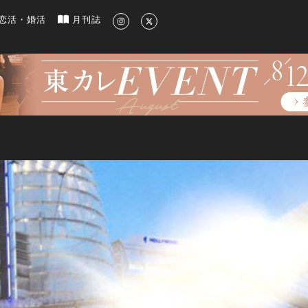
新のグルメ、洗練されたライフスタイル情報
恋活・婚活
月刊誌