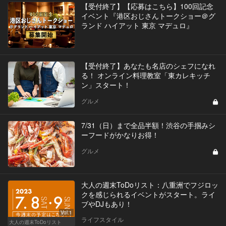
【受付終了】【応募はこちら】100回記念
イベント『港区おじさんトークショー＠グ
ランド ハイアット 東京 マデュロ』
【受付終了】あなたも名店のシェフになれ
る！ オンライン料理教室「東カレキッチ
ン」スタート！
グルメ
7/31（日）まで全品半額！渋谷の手掴みシ
ーフードがかなりお得！
グルメ
大人の週末ToDoリスト：八重洲でフジロッ
クを感じられるイベントがスタート。ライ
ブやDJもあり！
Vol.1
ライフスタイル
大人の週末ToDoリスト