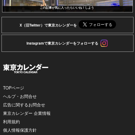
この記事が気に入ったらいいね！しよう
X（旧Twitter）で東京カレンダーを
Instagramで東京カレンダーをフォローする
TOPページ
ヘルプ・お問合せ
広告に関するお問合せ
東京カレンダー 企業情報
利用規約
個人情報保護方針