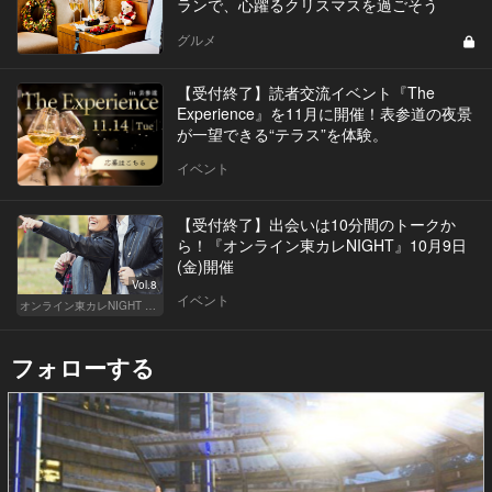
ランで、心躍るクリスマスを過ごそう
グルメ
【受付終了】読者交流イベント『The
Experience』を11月に開催！表参道の夜景
が一望できる“テラス”を体験。
イベント
【受付終了】出会いは10分間のトークか
ら！『オンライン東カレNIGHT』10月9日
(金)開催
Vol.8
イベント
オンライン東カレNIGHT イベント募集
フォローする