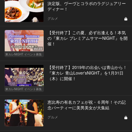
決定版、ヴーヴとコラボのラグジュアリー
ディナー！
グルメ
【受付終了】この夏、必ず出逢える！本気
の『東カレ プレミアムサマーNIGHT』を開
催！
Vol.23
東カレNIGHT イベント募集
【受付終了】2019年の出会いは青山から！
『東カレ 青山Lover'sNIGHT』を1月31日
（木）に開催！
Vol.27
東カレNIGHT イベント募集
恵比寿の有名カフェが祝・６周年！その記
念パーティーに美男美女が大集結
グルメ