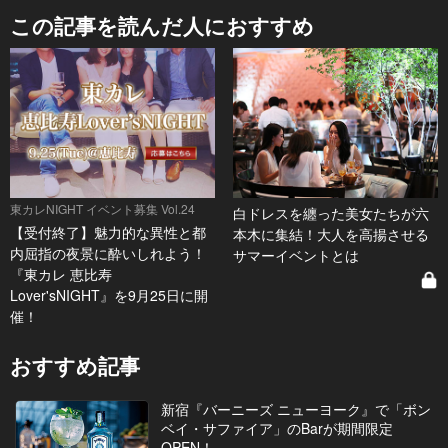
この記事を読んだ人におすすめ
東カレNIGHT イベント募集 Vol.24
白ドレスを纏った美女たちが六
【受付終了】魅力的な異性と都
本木に集結！大人を高揚させる
内屈指の夜景に酔いしれよう！
サマーイベントとは
『東カレ 恵比寿
Lover'sNIGHT』を9月25日に開
催！
おすすめ記事
新宿『バーニーズ ニューヨーク』で「ボン
ベイ・サファイア」のBarが期間限定
OPEN！