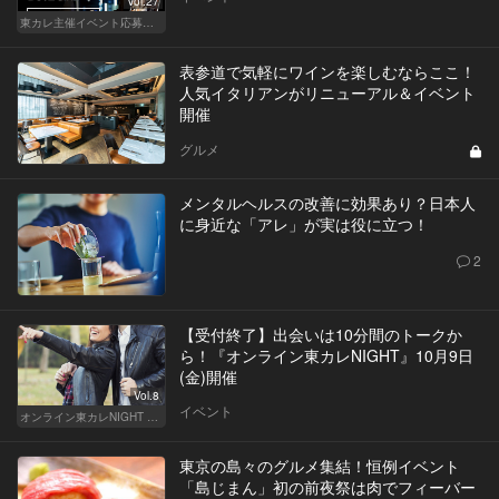
Vol.27
東カレ主催イベント応募詳細記事一覧
表参道で気軽にワインを楽しむならここ！
人気イタリアンがリニューアル＆イベント
開催
グルメ
メンタルヘルスの改善に効果あり？日本人
に身近な「アレ」が実は役に立つ！
2
【受付終了】出会いは10分間のトークか
ら！『オンライン東カレNIGHT』10月9日
(金)開催
Vol.8
イベント
オンライン東カレNIGHT イベント募集
東京の島々のグルメ集結！恒例イベント
「島じまん」初の前夜祭は肉でフィーバー