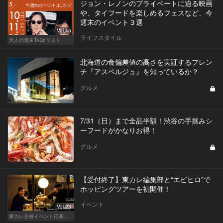
ジョン・レノンのプライベートに迫る映画
や、タイフードを楽しめるフェスなど、今
週末のイベント３選
Vol.45
ライフスタイル
大人の週末ToDoリスト
北海道の食偏差値の高さを実証するフレン
チ『アスペルジュ』を知っているか？
グルメ
7/31（日）まで全品半額！渋谷の手掴みシ
ーフードがかなりお得！
グルメ
【受付終了】東カレ編集部と“エビヒロ”で
ホッピングツアーを初開催！
イベント
Vol.23
東カレ主催イベント応募詳細記事一覧