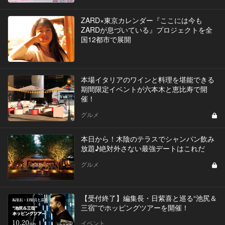
ZARD×東京カレンダー『ここには今も
ZARDが息づいている』プロジェクトを全
国12都市で展開
本場イタリアのワインと料理を堪能できる
期間限定イベントが六本木と恵比寿で開
催！
グルメ
本日から！木陰のテラスでシャンパン飲み
放題♪絶対外さない最強デートはこれだ
グルメ
【受付終了】編集長・日紫喜と巡る“池尻＆
三宿”でホッピングツアーを開催！
イベント