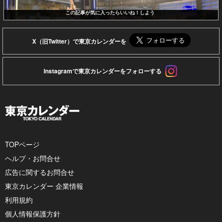
この記事が気に入ったらいいね！しよう
X（旧Twitter）で東京カレンダーを
Instagramで東京カレンダーをフォローする
TOPページ
ヘルプ・お問合せ
広告に関するお問合せ
東京カレンダー 企業情報
利用規約
個人情報保護方針