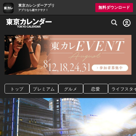
東京カレンダーアプリ
無料ダウンロード
アプリなら超サクサク！
グルメ情報・プレミアムレストラン予約サイト
トップ
プレミアム
グルメ
恋愛
ライフスタ