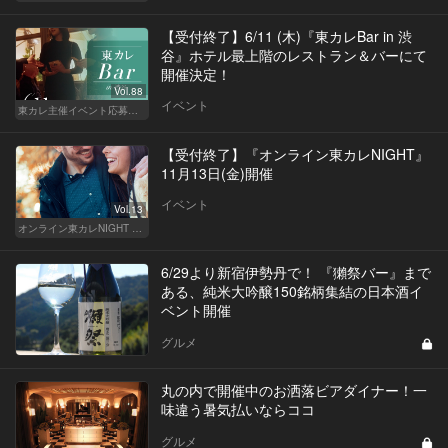
【受付終了】6/11 (木)『東カレBar in 渋
谷』ホテル最上階のレストラン＆バーにて
開催決定！
Vol.88
イベント
東カレ主催イベント応募詳細記事一覧
【受付終了】『オンライン東カレNIGHT』
11月13日(金)開催
イベント
Vol.13
オンライン東カレNIGHT イベント募集
6/29より新宿伊勢丹で！ 『獺祭バー』まで
ある、純米大吟醸150銘柄集結の日本酒イ
ベント開催
グルメ
丸の内で開催中のお洒落ビアダイナー！一
味違う暑気払いならココ
グルメ