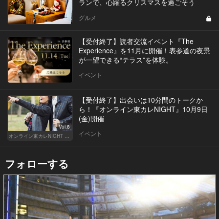
ランで、心躍るクリスマスを過ごそう
グルメ
【受付終了】読者交流イベント『The
Experience』を11月に開催！表参道の夜景
が一望できる“テラス”を体験。
イベント
【受付終了】出会いは10分間のトークか
ら！『オンライン東カレNIGHT』10月9日
(金)開催
Vol.8
イベント
オンライン東カレNIGHT イベント募集
フォローする