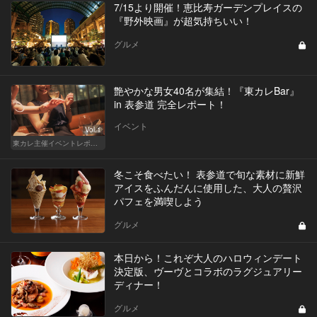
7/15より開催！恵比寿ガーデンプレイスの
『野外映画』が超気持ちいい！
グルメ
艶やかな男女40名が集結！『東カレBar』
in 表参道 完全レポート！
イベント
Vol.1
東カレ主催イベントレポート
冬こそ食べたい！ 表参道で旬な素材に新鮮
アイスをふんだんに使用した、大人の贅沢
パフェを満喫しよう
グルメ
本日から！これぞ大人のハロウィンデート
決定版、ヴーヴとコラボのラグジュアリー
ディナー！
グルメ