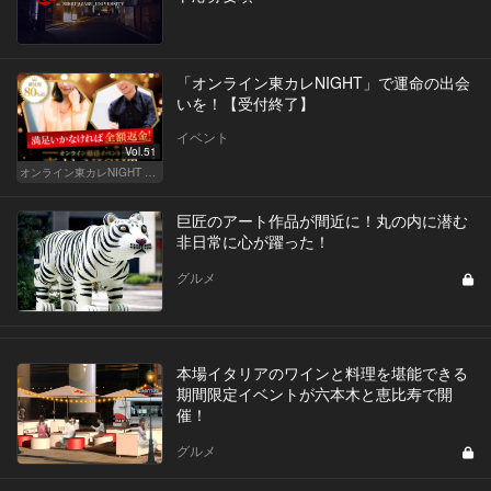
「オンライン東カレNIGHT」で運命の出会
いを！【受付終了】
イベント
Vol.51
オンライン東カレNIGHT イベント募集
巨匠のアート作品が間近に！丸の内に潜む
非日常に心が躍った！
グルメ
本場イタリアのワインと料理を堪能できる
期間限定イベントが六本木と恵比寿で開
催！
グルメ