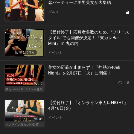
念パーティーに美男美女が大集結
グルメ
【受付終了】応募者多数のため、“フリース
タイル”でも開催が決定！『東カレBar
Mini』 in 丸の内
イベント
美女の応募が止まらず！『灼熱の40歳
Night』を2月27日（火）に開催！
118
Vol.17
東カレNIGHT イベント募集
【受付終了】『オンライン東カレNIGHT』
4月16日(金)
イベント
Vol.34
オンライン東カレNIGHT イベント募集