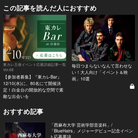
この記事を読んだ人におすすめ
東カレ主催イベント応募詳細記事一覧
毎日つまらないなんて言わせな
Vol.68
い！大人向け「イベント＆映
【参加者募集】『東カレBar』
画」10選
12/10(水)に、80名にて開催決
定！白金台の開放的な空間で素
敵な出会いを
おすすめ記事
「西麻布大学 芸術学部音楽科」/
「BlueHairs」メジャーデビュー記念イベン
ト応募要項