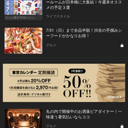
ールームが日本橋に大集結！今週末オスス
メの予定３選
Vol.62
ライフスタイル
大人の週末ToDoリスト
7/31（日）まで全品半額！渋谷の手掴みシ
ーフードがかなりお得！
グルメ
丸の内で開催中のお洒落ビアダイナー！一
味違う暑気払いならココ
グルメ