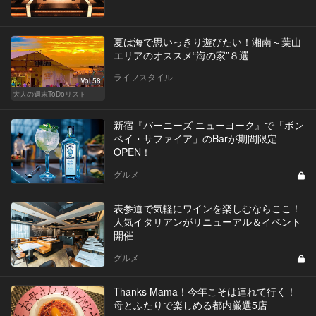
夏は海で思いっきり遊びたい！湘南～葉山
エリアのオススメ“海の家”８選
ライフスタイル
Vol.58
大人の週末ToDoリスト
新宿『バーニーズ ニューヨーク』で「ボン
ベイ・サファイア」のBarが期間限定
OPEN！
グルメ
表参道で気軽にワインを楽しむならここ！
人気イタリアンがリニューアル＆イベント
開催
グルメ
Thanks Mama！今年こそは連れて行く！
母とふたりで楽しめる都内厳選5店