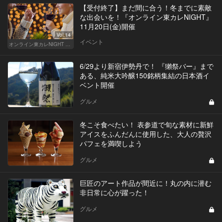
【受付終了】まだ間に合う！冬までに素敵
な出会いを！『オンライン東カレNIGHT』
11月20日(金)開催
Vol.14
イベント
オンライン東カレNIGHT イベント募集
6/29より新宿伊勢丹で！ 『獺祭バー』まで
ある、純米大吟醸150銘柄集結の日本酒イ
ベント開催
グルメ
冬こそ食べたい！ 表参道で旬な素材に新鮮
アイスをふんだんに使用した、大人の贅沢
パフェを満喫しよう
グルメ
巨匠のアート作品が間近に！丸の内に潜む
非日常に心が躍った！
グルメ