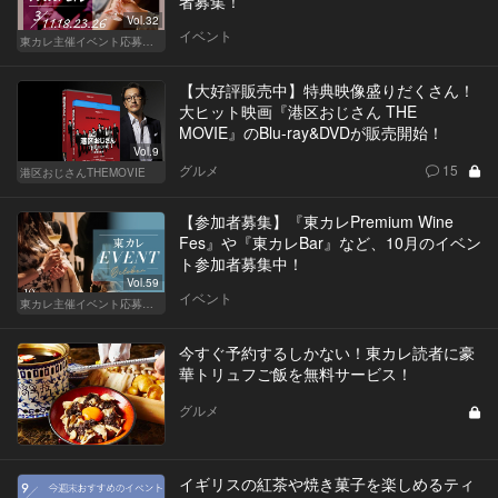
者募集！
Vol.32
イベント
東カレ主催イベント応募詳細記事一覧
【大好評販売中】特典映像盛りだくさん！
大ヒット映画『港区おじさん THE
MOVIE』のBlu-ray&DVDが販売開始！
Vol.9
グルメ
15
港区おじさんTHEMOVIE
【参加者募集】『東カレPremium Wine
Fes』や『東カレBar』など、10月のイベン
ト参加者募集中！
Vol.59
イベント
東カレ主催イベント応募詳細記事一覧
今すぐ予約するしかない！東カレ読者に豪
華トリュフご飯を無料サービス！
グルメ
イギリスの紅茶や焼き菓子を楽しめるティ