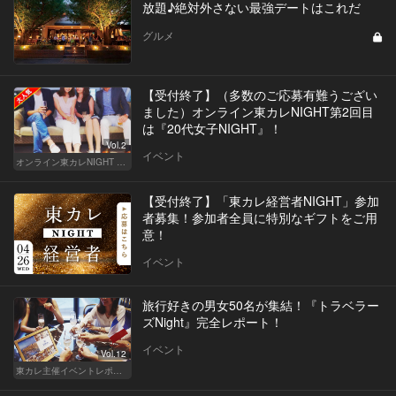
放題♪絶対外さない最強デートはこれだ
グルメ
【受付終了】（多数のご応募有難うござい
ました）オンライン東カレNIGHT第2回目
は『20代女子NIGHT』！
Vol.2
イベント
オンライン東カレNIGHT イベント募集
【受付終了】「東カレ経営者NIGHT」参加
者募集！参加者全員に特別なギフトをご用
意！
イベント
旅行好きの男女50名が集結！『トラベラー
ズNight』完全レポート！
イベント
Vol.12
東カレ主催イベントレポート