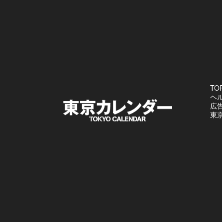
TO
ヘ
広
東