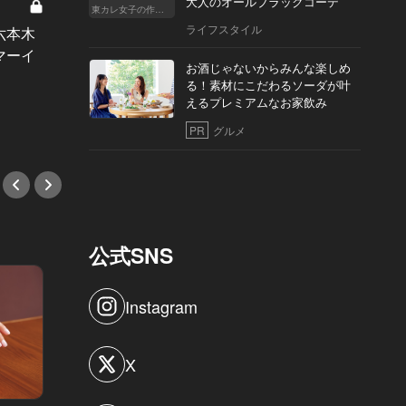
大人のオールブラックコーデ
東カレイベ
東カレ女子の作り方
ライフスタイル
ローズ
六本木
本日から！これぞ大人のハロウィン
男女2
マーイ
デート決定版、ヴーヴとコラボのラ
お酒じゃないからみんな楽しめ
フギャ
グジュアリーディナー！
る！素材にこだわるソーダが叶
えるプレミアムなお家飲み
#イベ
#イベント
PR
グルメ
公式SNS
Instagram
X