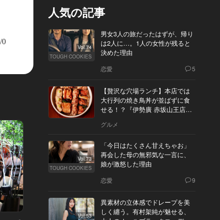
人気の記事
男女3人の旅だったはずが、帰り
/0
は2人に…。1人の女性が残ると
Vol.74
決めた理由
TOUGH COOKIES
恋愛
5
【贅沢な穴場ランチ】本店では
大行列の焼き鳥丼が並ばずに食
せる！？『伊勢廣 赤坂山王店』
へ
グルメ
「今日はたくさん甘えちゃお」
再会した母の無邪気な一言に、
Vol.73
娘が激怒した理由
TOUGH COOKIES
恋愛
9
異素材の立体感でドレープを美
しく纏う。有村架純が魅せる、
Vol.53