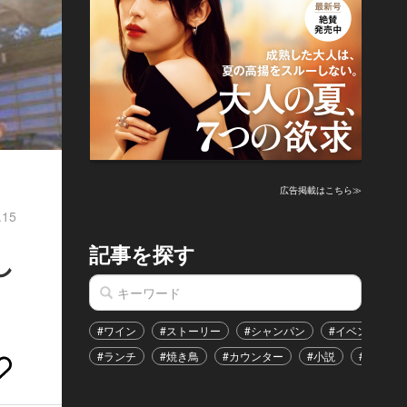
広告掲載はこちら≫
.15
記事を探す
し
#ワイン
#ストーリー
#シャンパン
#イベント
#ランチ
#焼き鳥
#カウンター
#小説
#恋愛