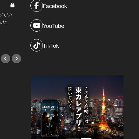
8
男と女の答えあわせ【A】 Vol.308
Facebook
ってい
結婚願望ゼロだった27歳男性が、交
れた
際2年で突然プロポーズ。彼の心が
YouTube
変わった“理由”とは
#小説
TikTok