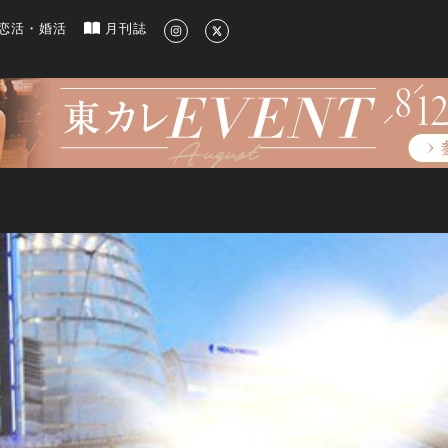
新のグルメ、洗練されたライフスタイル情報
恋活・婚活
月刊誌