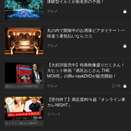
体験型イルミが新名所の予感！
グルメ
丸の内で開催中のお洒落ビアダイナー！一
味違う暑気払いならココ
グルメ
【大好評販売中】特典映像盛りだくさん！
大ヒット映画『港区おじさん THE
MOVIE』のBlu-ray&DVDが販売開始！
Vol.9
グルメ
15
港区おじさんTHEMOVIE
【受付終了】満足度80％超『オンライン東
カレNIGHT』
イベント
Vol.49
オンライン東カレNIGHT イベント募集