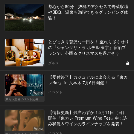
都心から80分！抜群のアクセスで野菜収穫
やBBQ、温泉も満喫できるグランピング体
験！
とびっきり贅沢な一日を！ 至れり尽くせり
の『シャングリ・ラ ホテル 東京』宿泊プ
ランで、心躍るクリスマスを過ごそう
グルメ
【受付終了】カジュアルに出会える『東カ
レBar』 in 六本木 7月6日開催！
イベント
Vol.15
東カレ主催イベント応募詳細記事一覧
【情報更新】残席わずか！5月11日（日）
開催『東カレ Premium Wine Fes』申し込
み状況＆ワインのラインナップを発表！
Vol.43
イベント