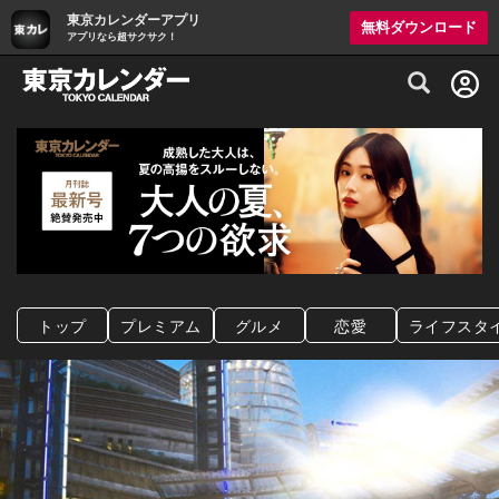
東京カレンダーアプリ
無料ダウンロード
アプリなら超サクサク！
グルメ情報・プレミアムレストラン予約サイト
トップ
プレミアム
グルメ
恋愛
ライフスタ