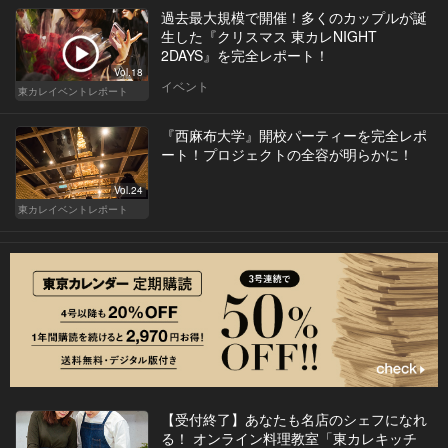
過去最大規模で開催！多くのカップルが誕
生した『クリスマス 東カレNIGHT
2DAYS』を完全レポート！
Vol.18
イベント
東カレイベントレポート
『西麻布大学』開校パーティーを完全レポ
ート！プロジェクトの全容が明らかに！
Vol.24
東カレイベントレポート
【受付終了】あなたも名店のシェフになれ
る！ オンライン料理教室「東カレキッチ