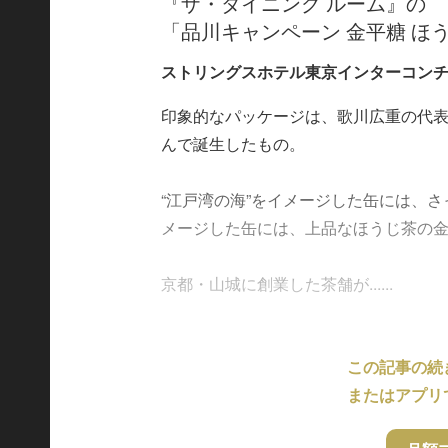
『ザ・ダイニング ルーム』の
「品川キャンペーン 金平糖 ほう
ストリングスホテル東京インターコン
印象的なパッケージは、歌川広重の代
んで誕生したもの。
“江戸湾の海”をイメージした缶には、さ
メージした缶には、上品なほうじ茶の
京都・山城に創業した茶舗が......
この記事の続
またはアプリ