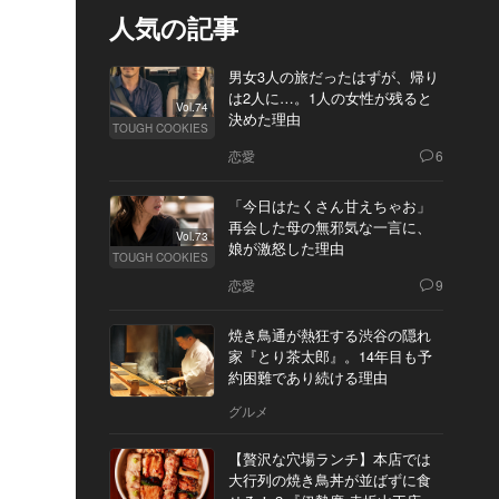
人気の記事
男女3人の旅だったはずが、帰り
は2人に…。1人の女性が残ると
Vol.74
決めた理由
TOUGH COOKIES
恋愛
6
「今日はたくさん甘えちゃお」
再会した母の無邪気な一言に、
Vol.73
娘が激怒した理由
TOUGH COOKIES
恋愛
9
焼き鳥通が熱狂する渋谷の隠れ
家『とり茶太郎』。14年目も予
約困難であり続ける理由
グルメ
【贅沢な穴場ランチ】本店では
大行列の焼き鳥丼が並ばずに食