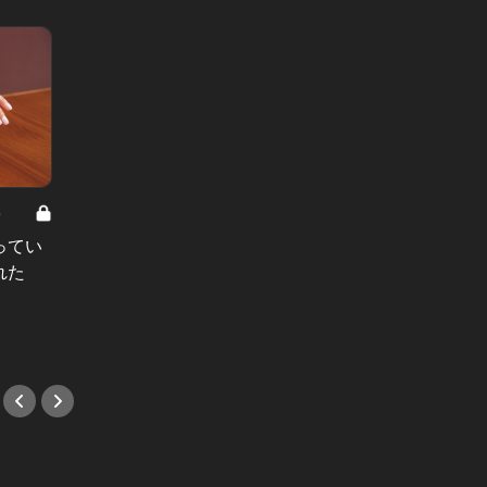
8
男と女の答えあわせ【A】 Vol.308
ってい
結婚願望ゼロだった27歳男性が、交
れた
際2年で突然プロポーズ。彼の心が
変わった“理由”とは
#小説