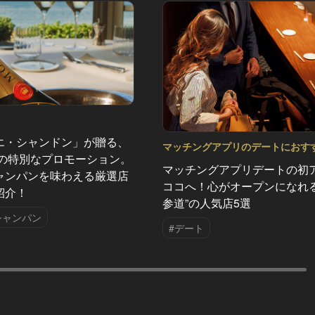
エ・シャンドン」が贈る、
マッチングアプリのデートにおす
夏の特別なプロモーション。
の人気店 Vol.2
マッチングアプリデートの初
ャンパンを味わえる厳選店
ココへ！心がオープンになれる
紹介！
参道”の人気店5選
シャンパン
#デート