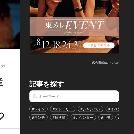
広告掲載はこちら≫
.27
産
記事を探す
#ワイン
#ストーリー
#シャンパン
#イベント
#ランチ
#焼き鳥
#カウンター
#小説
#恋愛