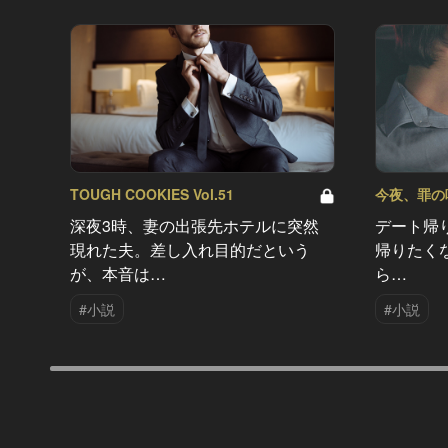
TOUGH COOKIES Vol.51
今夜、罪の味を
深夜3時、妻の出張先ホテルに突然
デート帰
現れた夫。差し入れ目的だという
帰りたく
が、本音は…
ら…
#小説
#小説