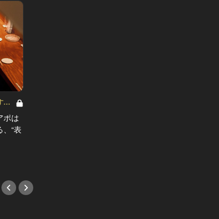
港区らしい肉デートならここ！極上
すめ
のステーキを堪能できる白金のイタ
東京で
アポは
リアン
でどれ
、“表
#ステーキ
てみた
#ホテ