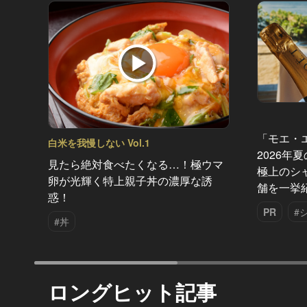
「モエ・
白米を我慢しない Vol.1
2026年
見たら絶対食べたくなる…！極ウマ
極上のシ
卵が光輝く特上親子丼の濃厚な誘
舗を一挙
惑！
PR
#
#丼
ロングヒット記事