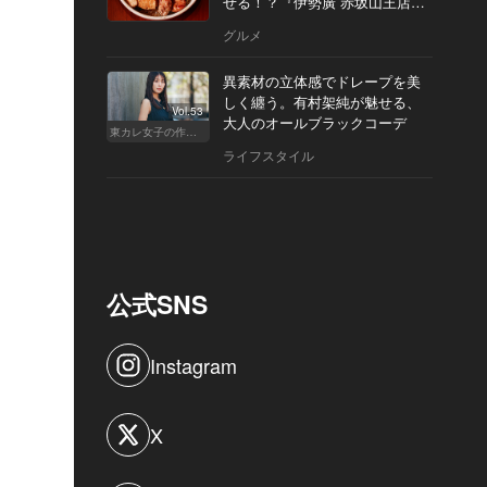
せる！？『伊勢廣 赤坂山王店』
へ
グルメ
異素材の立体感でドレープを美
しく纏う。有村架純が魅せる、
Vol.53
大人のオールブラックコーデ
東カレ女子の作り方
ライフスタイル
公式SNS
Instagram
X