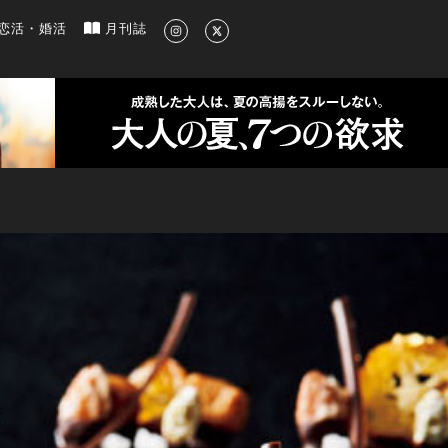
新のグルメ、洗練されたライフスタイル情報
恋活・婚活
月刊誌