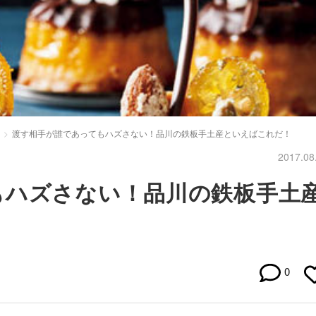
渡す相手が誰であってもハズさない！品川の鉄板手土産といえばこれだ！
2017.08
もハズさない！品川の鉄板手土
0