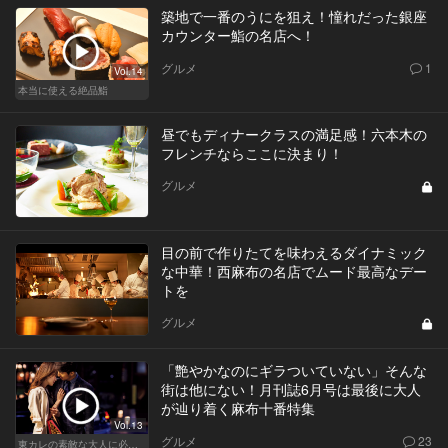
築地で一番のうにを狙え！憧れだった銀座
カウンター鮨の名店へ！
グルメ
1
Vol.14
本当に使える絶品鮨
昼でもディナークラスの満足感！六本木の
フレンチならここに決まり！
グルメ
目の前で作りたてを味わえるダイナミック
な中華！西麻布の名店でムード最高なデー
トを
グルメ
「艶やかなのにギラついていない」そんな
街は他にない！月刊誌6月号は最後に大人
が辿り着く麻布十番特集
Vol.13
グルメ
23
東カレの素敵な大人に必要なこと