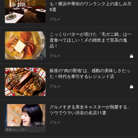
も！横浜中華街のワンランク上の楽しみ方
8選
グルメ
こっくりバターが溶けた「毛ガニ鍋」は一
度食べてほしい！〆の雑炊まで至高の逸
品！
グルメ
銀座の“肉の聖地”は、感動の美味しさだっ
た！時代を牽引するレジェンド店
グルメ
グルメすぎる美女キャスターが熱愛する、
ツウでウマい渋谷の名店11選
グルメ
Vol.10
表紙カレンダー