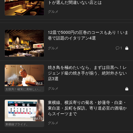
トが選んだ間違いない店とは
グルメ
12皿で5000円の圧巻のコースもあり！いま
巷で話題のイタリアン4選
グルメ
1
焼き鳥を極めたいなら、まずは目黒へ！レ
ジェンド級の焼き手が揃う、絶対外さない
店3選
Vol.3
グルメ
太鼓判！確実に美味しい焼き鳥の名店
東横線、横浜寄りの菊名・妙蓮寺・白楽・
東白楽・反町を探訪。寄り道必至の酒場か
らスイーツまで
Vol.13
グルメ
東横線プライド。