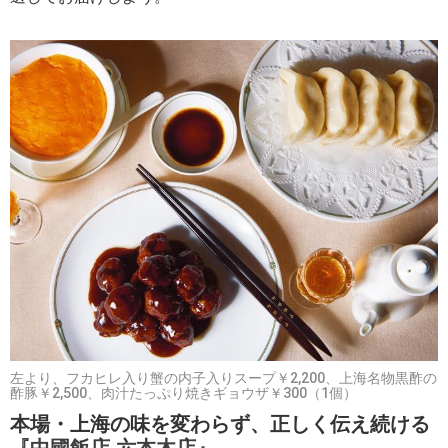
左より、フカヒレ入り蟹の内子入りスープ￥2,200、上海名物黒酢の
酢豚￥2,500、肉汁たっぷり焼きギョウザ￥300（1個）
本場・上海の味を変わらず、正しく伝え続ける
『中國飯店 六本木店』