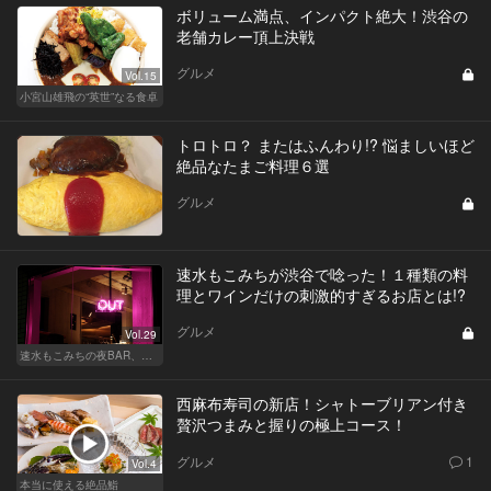
ボリューム満点、インパクト絶大！渋谷の
老舗カレー頂上決戦
グルメ
Vol.15
小宮山雄飛の“英世”なる食卓
トロトロ？ またはふんわり!? 悩ましいほど
絶品なたまご料理６選
グルメ
速水もこみちが渋谷で唸った！１種類の料
理とワインだけの刺激的すぎるお店とは!?
グルメ
Vol.29
速水もこみちの夜BAR、夜メシ、夜レシピ
西麻布寿司の新店！シャトーブリアン付き
贅沢つまみと握りの極上コース！
グルメ
1
Vol.4
本当に使える絶品鮨