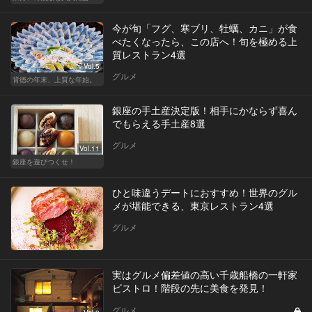
今が旬「フグ、寒ブリ、牡蠣、カニ」が食
べたくなったら、この店へ！旬を極める上
質レストラン4選
Vol.5
グルメ
背徳の年末、上質な年始。
銀座の手土産決定版！相手にかならず喜ん
でもらえる手土産8選
グルメ
Vol.11
銀座を遊びつくせ！
ひと味違うデートにおすすめ！世界のグル
メが堪能できる、東京レストラン4選
グルメ
実はグルメ偏差値の高い千歳船橋の一軒家
ビストロ！階段の先に美食を発見！
グルメ