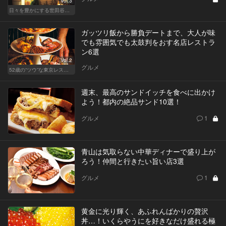
Vol.3
日々を豊かにする世田谷の話題店
ガッツリ飯から勝負デートまで、大人が味
でも雰囲気でも太鼓判をおす名店レストラ
ン6選
Vol.2
グルメ
52歳の“ツウ”な東京レストラン
週末、最高のサンドイッチを食べに出かけ
よう！都内の絶品サンド10選！
グルメ
1
青山は気取らない中華ディナーで盛り上が
ろう！仲間と行きたい旨い店3選
グルメ
1
黄金に光り輝く、あふれんばかりの贅沢
丼…！いくらやうにを好きなだけ盛れる極