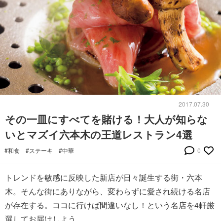
2017.07.30
その一皿にすべてを賭ける！大人が知らな
いとマズイ六本木の王道レストラン4選
#和食
#ステーキ
#中華
0
トレンドを敏感に反映した新店が日々誕生する街・六本
木。そんな街にありながら、変わらずに愛され続ける名店
が存在する。ココに行けば間違いなし！という名店を4軒厳
選してお届けしよう。