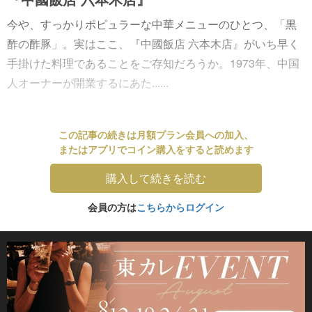
今や、すっかりポピュラーな中華メニューのひとつ、「黒
酢の酢豚」。実はここ、『中國飯店 六本木店』がいち早く
手掛けた料理であることをご存知だろうか。1973年、中国
人オーナーが開業するにあた......
この記事の続きは月額プラン会員への加入、
またはアプリでコイン購入をすると読めます
購入して続きを読む
会員の方は
こちらからログイン