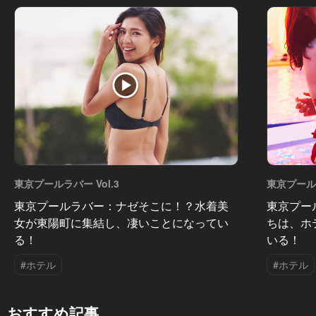
東京プールラバー Vol.3
東京プールラ
東京プールラバー：ナゼそこに！？水着美
東京プー
女が東陽町に集結し、凄いことになってい
ちは、ホ
る！
いる！
#ホテル
#ホテル
おすすめ記事