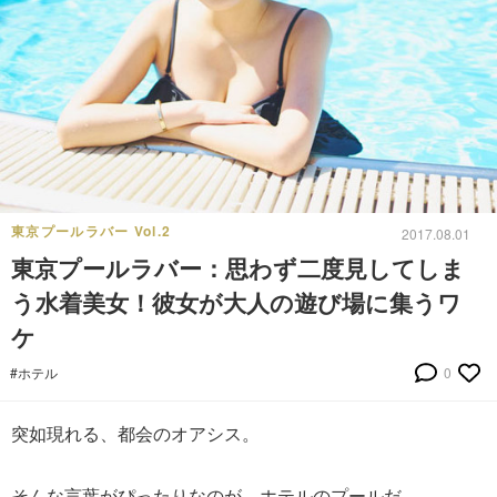
東京プールラバー Vol.2
2017.08.01
東京プールラバー：思わず二度見してしま
う水着美女！彼女が大人の遊び場に集うワ
ケ
#ホテル
0
突如現れる、都会のオアシス。
そんな言葉がぴったりなのが、ホテルのプールだ。