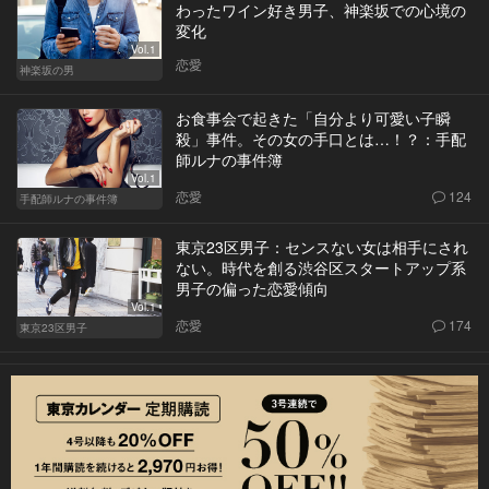
わったワイン好き男子、神楽坂での心境の
変化
Vol.1
恋愛
神楽坂の男
お食事会で起きた「自分より可愛い子瞬
殺」事件。その女の手口とは…！？：手配
師ルナの事件簿
Vol.1
恋愛
124
手配師ルナの事件簿
東京23区男子：センスない女は相手にされ
ない。時代を創る渋谷区スタートアップ系
男子の偏った恋愛傾向
Vol.1
恋愛
174
東京23区男子