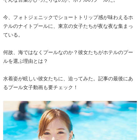
今、フォトジェニックでショートトリップ感が味わえるホ
テルのナイトプールに、東京の女子たちが夜な夜な集まっ
ている。
何故、海ではなくプールなのか？彼女たちがホテルのプー
ルを選ぶ理由とは？
水着姿が眩しい彼女たちに、迫ってみた。記事の最後にあ
るプール女子動画も要チェック！