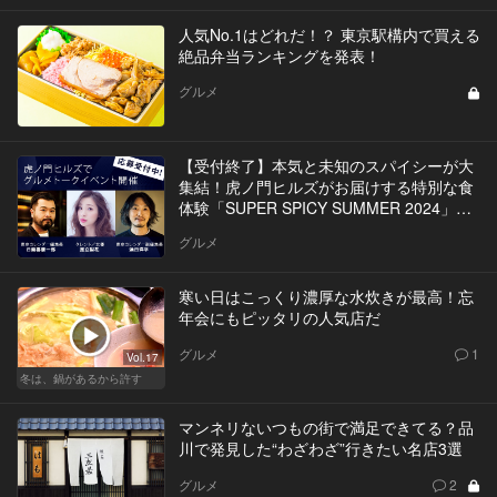
人気No.1はどれだ！？ 東京駅構内で買える
絶品弁当ランキングを発表！
グルメ
【受付終了】本気と未知のスパイシーが大
集結！虎ノ門ヒルズがお届けする特別な食
体験「SUPER SPICY SUMMER 2024」イ
ベントを開催
グルメ
寒い日はこっくり濃厚な水炊きが最高！忘
年会にもピッタリの人気店だ
グルメ
1
Vol.17
冬は、鍋があるから許す
マンネリないつもの街で満足できてる？品
川で発見した“わざわざ”行きたい名店3選
グルメ
2