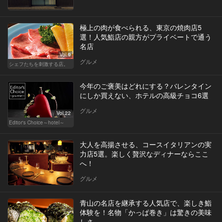
極上の肉が食べられる、東京の焼肉店5
選！人気鮨店の親方がプライベートで通う
名店
Vol.9
グルメ
シェフたちを刺激する店。
今年のご褒美はどれにする？バレンタイン
にしか買えない、ホテルの高級チョコ6選
グルメ
Vol.22
Editor's Choice～hotel～
大人を高揚させる、コースイタリアンの実
力店5選。楽しく贅沢なディナーならここ
へ！
グルメ
青山の名店を継承する人気店で、楽しき鮨
体験を！名物「かっぱ巻き」は驚きの美味
しさ