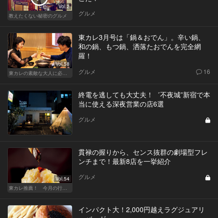
Vol.2
グルメ
教えたくない秘密のグルメ
東カレ3月号は「鍋＆おでん」。辛い鍋、
和の鍋、もつ鍋、洒落たおでんを完全網
羅！
Vol.58
グルメ
16
東カレの素敵な大人に必要なこと
終電を逃しても大丈夫！゛不夜城”新宿で本
当に使える深夜営業の店6選
グルメ
貫禄の握りから、センス抜群の劇場型フレ
ンチまで！最新8店を一挙紹介
グルメ
Vol.54
東カレ推薦！ 今月の行くべき店
インパクト大！2,000円越えラグジュアリ