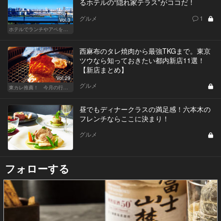
るホテルの“隠れ家テラス”がココだ！
グルメ
1
Vol.3
ホテルでランチやアペを楽しもう！東京の名店へ
西麻布のタレ焼肉から最強TKGまで。東京
ツウなら知っておきたい都内新店11選！
【新店まとめ】
Vol.29
グルメ
東カレ推薦！ 今月の行くべき店
昼でもディナークラスの満足感！六本木の
フレンチならここに決まり！
グルメ
フォローする