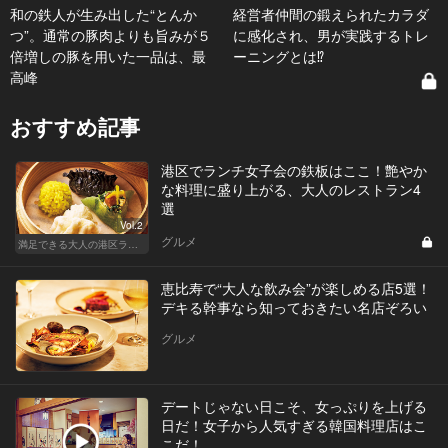
和の鉄人が生み出した“とんか
経営者仲間の鍛えられたカラダ
つ”。通常の豚肉よりも旨みが５
に感化され、男が実践するトレ
倍増しの豚を用いた一品は、最
ーニングとは⁉
高峰
おすすめ記事
港区でランチ女子会の鉄板はここ！艶やか
な料理に盛り上がる、大人のレストラン4
選
Vol.2
グルメ
満足できる大人の港区ランチデート
恵比寿で“大人な飲み会”が楽しめる店5選！
デキる幹事なら知っておきたい名店ぞろい
グルメ
デートじゃない日こそ、女っぷりを上げる
日だ！女子から人気すぎる韓国料理店はこ
こだ！