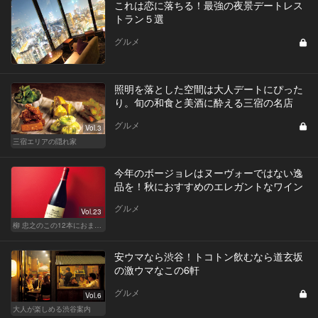
これは恋に落ちる！最強の夜景デートレス
トラン５選
グルメ
照明を落とした空間は大人デートにぴった
り。旬の和食と美酒に酔える三宿の名店
グルメ
Vol.3
三宿エリアの隠れ家
今年のボージョレはヌーヴォーではない逸
品を！秋におすすめのエレガントなワイン
グルメ
Vol.23
柳 忠之のこの12本におまかせ
安ウマなら渋谷！トコトン飲むなら道玄坂
の激ウマなこの6軒
グルメ
Vol.6
大人が楽しめる渋谷案内