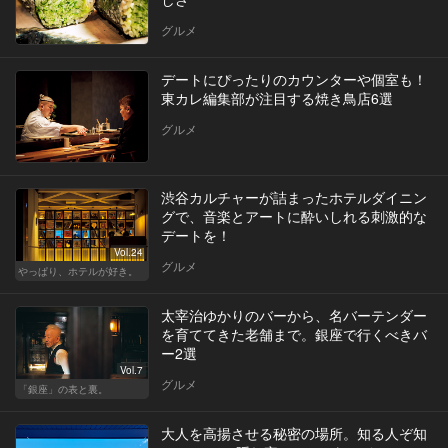
グルメ
デートにぴったりのカウンターや個室も！
東カレ編集部が注目する焼き鳥店6選
グルメ
渋谷カルチャーが詰まったホテルダイニン
グで、音楽とアートに酔いしれる刺激的な
デートを！
Vol.24
グルメ
やっぱり、ホテルが好き。
太宰治ゆかりのバーから、名バーテンダー
を育ててきた老舗まで。銀座で行くべきバ
ー2選
Vol.7
グルメ
「銀座」の表と裏。
大人を高揚させる秘密の場所。知る人ぞ知