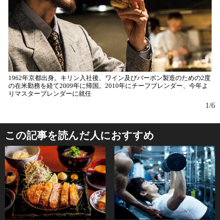
1962年京都出身。キリン入社後、ワイン及びバーボン製造のための2度
左
の在米勤務を経て2009年に帰国。2010年にチーフブレンダー、今年よ
グ
りマスターブレンダーに就任
1/6
この記事を読んだ人におすすめ