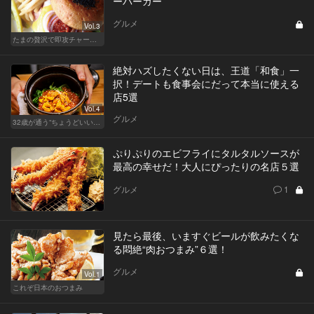
ーバーガー
グルメ
Vol.3
たまの贅沢で即攻チャージ！2,000円超えランチ
絶対ハズしたくない日は、王道「和食」一
択！デートも食事会にだって本当に使える
店5選
Vol.4
グルメ
32歳が通う“ちょうどいい”価格の店
ぷりぷりのエビフライにタルタルソースが
最高の幸せだ！大人にぴったりの名店５選
グルメ
1
見たら最後、いますぐビールが飲みたくな
る悶絶“肉おつまみ”６選！
グルメ
Vol.1
これぞ日本のおつまみ