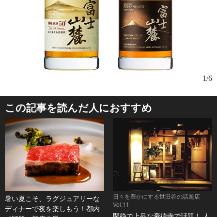
左
1/6
グ
この記事を読んだ人におすすめ
日々を豊かにする世田谷の話題店
暑い夏こそ、ラグジュアリーな
Vol.11
ディナーで夜を楽しもう！都内
閑静で上品な豪徳寺で話題！ 人