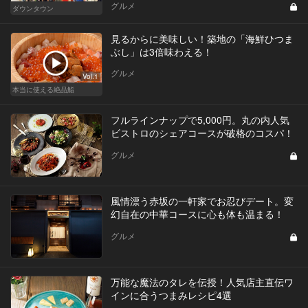
グルメ
ダウンタウン
見るからに美味しい！築地の「海鮮ひつま
ぶし」は3倍味わえる！
グルメ
Vol.1
本当に使える絶品鮨
フルラインナップで5,000円。丸の内人気
ビストロのシェアコースが破格のコスパ！
グルメ
風情漂う赤坂の一軒家でお忍びデート。変
幻自在の中華コースに心も体も温まる！
グルメ
万能な魔法のタレを伝授！人気店主直伝ワ
インに合うつまみレシピ4選