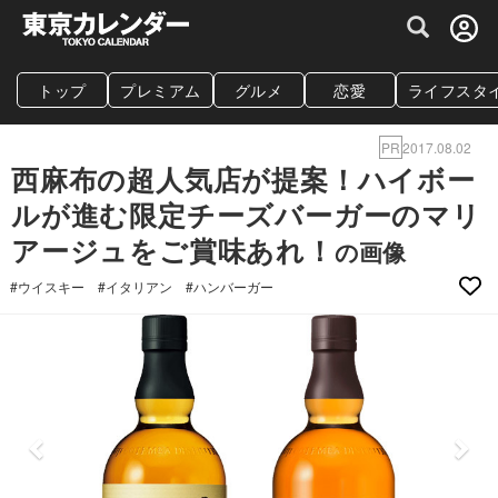
グルメ情報・プレミアムレストラン予約サイト
トップ
プレミアム
グルメ
恋愛
ライフスタ
PR
2017.08.02
西麻布の超人気店が提案！ハイボー
ルが進む限定チーズバーガーのマリ
アージュをご賞味あれ！
の画像
#ウイスキー
#イタリアン
#ハンバーガー