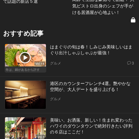
で話題の新店５選
気ビストロ出身のシェフが手が
ける居酒屋が心地よい！
おすすめ記事
はまぐりの旬は春！しみじみ美味しいはま
ぐり出汁しゃぶしゃぶが最強！
グルメ
3
Vol.14
冬は、鍋があるから許す
港区のカウンターフレンチ4選。艶やかな
空間が、大人デートを盛り上げる！
グルメ
美味い、お洒落、新しい！生まれ変わった
ハワイのダウンタウンで絶対行きたい評判
の６店はここだ！
Vol.1