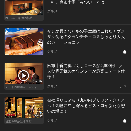
一軒。麻布十番「みつい」とは
グルメ
Vol.4
2025年、最強の新店。
今しか買えない冬の手土産はこれだ！ザク
ザク食感のクランチチョコ＆しっとり大人
のガトーショコラ
グルメ
麻布十番で鴨づくしコースが5,800円！大
人な雰囲気のカウンターが最高にデート仕
様！
Vol.29
グルメ
3
デートの勝率が上がる店
会社帰りにぶらり丸の内ブリックスクエア
へ！気軽に立ち寄れるビストロが新たな憩
いの場に！
Vol.2
グルメ
日常を豊かにする店