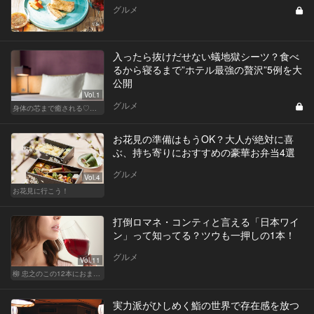
グルメ
入ったら抜けだせない蟻地獄シーツ？食べ
るから寝るまで”ホテル最強の贅沢”5例を大
公開
Vol.1
グルメ
身体の芯まで癒される♡ 極上ホテルの贅沢サービスを堪能せよ！
お花見の準備はもうOK？大人が絶対に喜
ぶ、持ち寄りにおすすめの豪華お弁当4選
グルメ
Vol.4
お花見に行こう！
打倒ロマネ・コンティと言える「日本ワイ
ン」って知ってる？ツウも一押しの1本！
グルメ
Vol.11
柳 忠之のこの12本におまかせ
実力派がひしめく鮨の世界で存在感を放つ