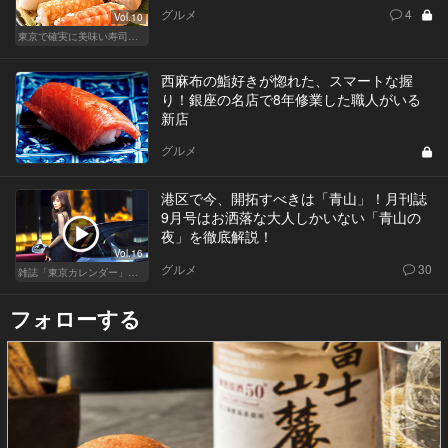
グルメ
4
Vol.10
東京で確実に美味い寿司はここだ！
西麻布の鮨好きが惚れた、スマートな握
り！銀座の名店で8年修業した職人がいる
新店
グルメ
港区で今、開拓すべきは「青山」！月刊誌
9月号はお洒落な大人しかいない「青山の
夜」を徹底解説！
Vol.16
グルメ
30
雑誌「東京カレンダー」特集
フォローする