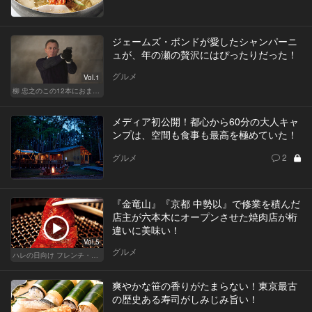
ジェームズ・ボンドが愛したシャンパーニ
ュが、年の瀬の贅沢にはぴったりだった！
グルメ
Vol.1
柳 忠之のこの12本におまかせ
メディア初公開！都心から60分の大人キャ
ンプは、空間も食事も最高を極めていた！
グルメ
2
『金竜山』『京都 中勢以』で修業を積んだ
店主が六本木にオープンさせた焼肉店が桁
違いに美味い！
Vol.5
グルメ
ハレの日向け フレンチ・高級店
爽やかな笹の香りがたまらない！東京最古
の歴史ある寿司がしみじみ旨い！