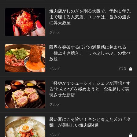
焼肉店がしのぎを削る大阪で、予約１年先
まで埋まる人気店。ユッケは、旨みの濃さ
に昇天必至
グルメ
限界を突破するほどの満足感に包まれる
「極上すき焼き」「しゃぶしゃぶ」の食べ
放題！
グルメ
3
「軽やかでジューシィ」シェフが理想とす
る“とんかつ”を極めようと一念発起して実
現させた新店
グルメ
暑い夏にこそ旨い！キンと冷えた〆の「冷
麵」が美味しい焼肉店4選
グルメ