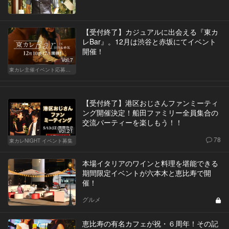
【受付終了】カジュアルに出会える『東カ
レBar』。12月は渋谷と赤坂にてイベント
開催！
Vol.7
東カレ主催イベント応募詳細記事一覧
【受付終了】港区おじさんファンミーティ
ング開催決定！船田ファミリー全員集合の
交流パーティーを楽しもう！！
Vol.21
78
東カレNIGHT イベント募集
本場イタリアのワインと料理を堪能できる
期間限定イベントが六本木と恵比寿で開
催！
グルメ
恵比寿の有名カフェが祝・６周年！その記