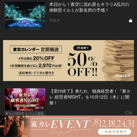
本日から！夜空に流れ星もキラリ♪品川の
体験型イルミが新名所の予感！
グルメ
【受付終了】来たれ、独身経営者！『東カ
レ 経営者NIGHT』を10月12日（木）に開
催！
Vol.12
5
東カレNIGHT イベント募集
今すぐ予約するしかない！東カレ読者に豪
華トリュフご飯を無料サービス！