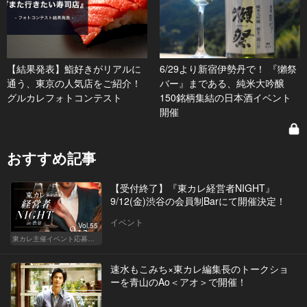
【結果発表】鮨好きがリアルに
6/29より新宿伊勢丹で！ 『獺祭
通う、東京の人気店をご紹介！
バー』まである、純米大吟醸
グルカレフォトコンテスト
150銘柄集結の日本酒イベント
開催
おすすめ記事
【受付終了】『東カレ経営者NIGHT』
9/12(金)渋谷の会員制Barにて開催決定！
イベント
Vol.55
東カレ主催イベント応募詳細記事一覧
速水もこみち×東カレ編集長のトークショ
ーを青山のAo＜アオ＞で開催！