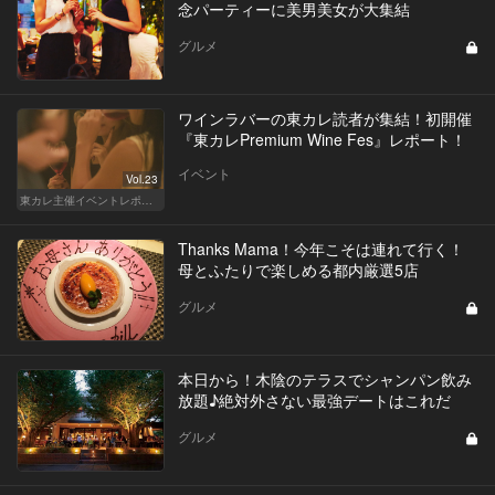
念パーティーに美男美女が大集結
グルメ
ワインラバーの東カレ読者が集結！初開催
『東カレPremium Wine Fes』レポート！
イベント
Vol.23
東カレ主催イベントレポート
Thanks Mama！今年こそは連れて行く！
母とふたりで楽しめる都内厳選5店
グルメ
本日から！木陰のテラスでシャンパン飲み
放題♪絶対外さない最強デートはこれだ
グルメ