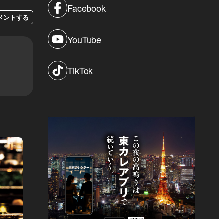
Facebook
メントする
YouTube
TikTok