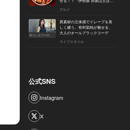
せる！？『伊勢廣 赤坂山王店』
へ
グルメ
異素材の立体感でドレープを美
しく纏う。有村架純が魅せる、
Vol.53
大人のオールブラックコーデ
東カレ女子の作り方
ライフスタイル
公式SNS
Instagram
X