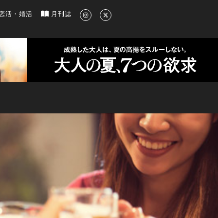
新のグルメ、洗練されたライフスタイル情報
恋活・婚活
月刊誌