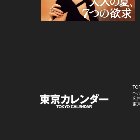
TO
ヘ
広
東