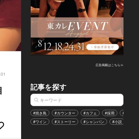
広告掲載はこちら≫
.01
記事を探す
自
#焼き鳥
#カウンター
#カフェ
#採用
#恋愛
#ワイン
#ストーリー
#シャンパン
#小説
#イ