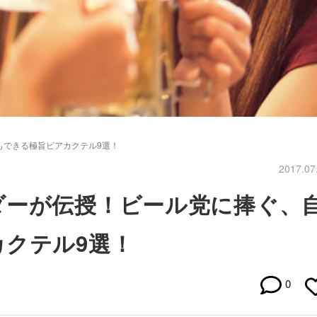
もできる極旨ビアカクテル9選！
2017.07
ダーが伝授！ビール党に捧ぐ、
クテル9選！
0