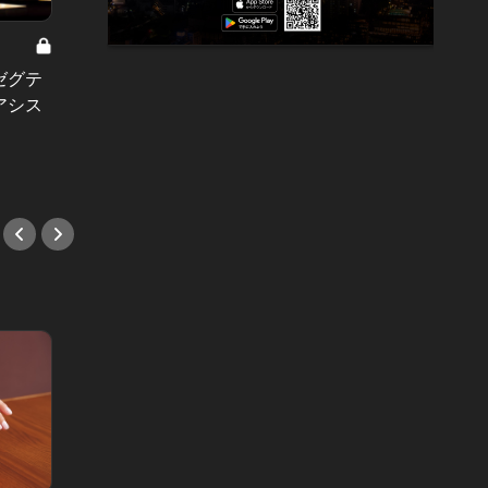
ゼグテ
なんとなくの一杯は飲まない。同じ
高級ホ
アシス
ビールでも、こういうホテルのテラ
ードが
スで飲むほうがよくないですか？
をご堪
#ホテル
#ハン