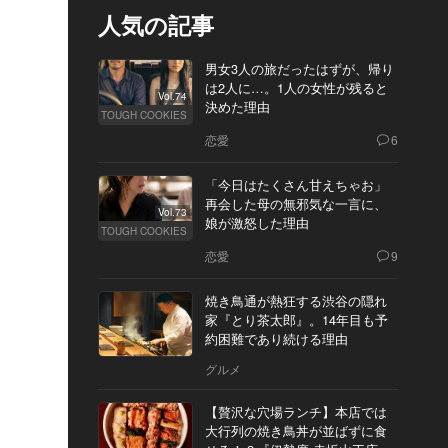
人気の記事
男女3人の旅だったはずが、帰り
は2人に…。1人の女性が残ると
Vol.74
決めた理由
TOUGH COOKIES
恋愛
6
「今日はたくさん甘えちゃお」
再会した母の無邪気な一言に、
Vol.73
娘が激怒した理由
TOUGH COOKIES
恋愛
9
焼き鳥通が熱狂する渋谷の隠れ
家『とり茶太郎』。14年目も予
約困難であり続ける理由
グルメ
【贅沢な穴場ランチ】本店では
大行列の焼き鳥丼が並ばずに食