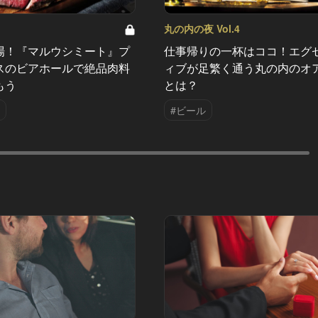
丸の内の夜 Vol.4
場！『マルウシミート』プ
仕事帰りの一杯はココ！エグ
スのビアホールで絶品肉料
ィブが足繁く通う丸の内のオ
もう
とは？
#ビール