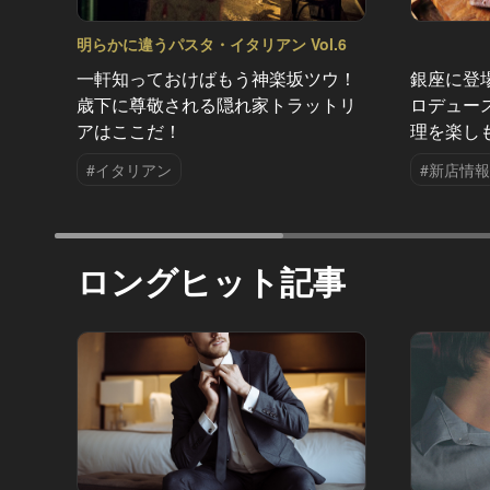
明らかに違うパスタ・イタリアン Vol.6
一軒知っておけばもう神楽坂ツウ！
銀座に登
歳下に尊敬される隠れ家トラットリ
ロデュー
アはここだ！
理を楽し
#イタリアン
#新店情報
ロングヒット記事