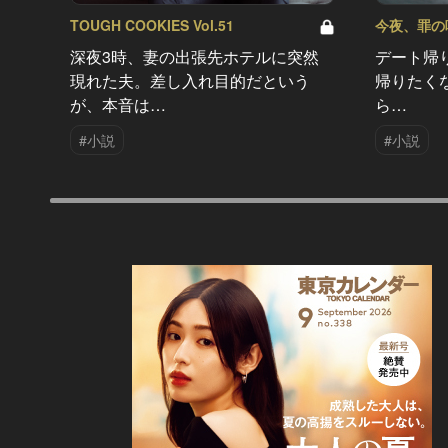
TOUGH COOKIES Vol.51
今夜、罪の味を
深夜3時、妻の出張先ホテルに突然
デート帰
現れた夫。差し入れ目的だという
帰りたく
が、本音は…
ら…
#小説
#小説