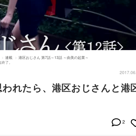
連載
港区おじさん 第7話～13話 ～由美の起業～
は終了。
2017.06
思われたら、港区おじさんと港
2