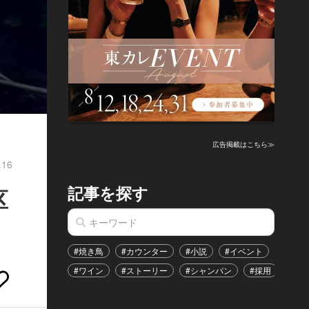
広告掲載はこちら≫
.16
記事を探す
区
#焼き鳥
#カウンター
#小説
#イベント
#港区
#ワイン
#ストーリー
#シャンパン
#採用
#恋