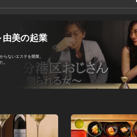
 ～由美の起業
からないエステを開業。
た。