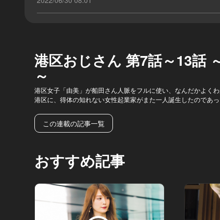
港区おじさん 第7話～13話
～
港区女子「由美」が船田さん人脈をフルに使い、なんだかよくわ
港区に、得体の知れない女性起業家がまた一人誕生したのであっ
この連載の記事一覧
おすすめ記事