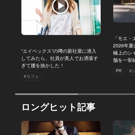
「モエ・
2026年
“エイベックス”の噂の新社屋に潜入
極上のシ
してみたら、社員が美人でお洒落す
舗を一挙
ぎて腰を抜かした！
PR
#
#カフェ
ロングヒット記事