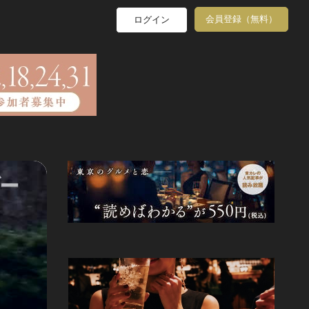
会員登録（無料）
ログイン