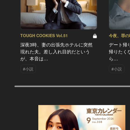
TOUGH COOKIES Vol.51
今夜、罪の味を
深夜3時、妻の出張先ホテルに突然
デート帰
現れた夫。差し入れ目的だという
帰りたく
が、本音は…
ら…
#小説
#小説