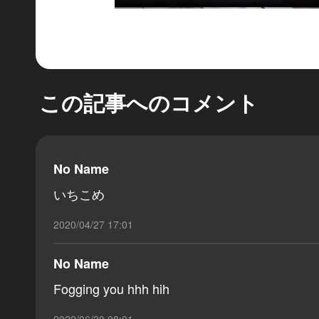
この記事へのコメント
No Name
いちこめ
2020/04/27 17:01
No Name
Fogging you hhh hih
2022/06/30 08:01