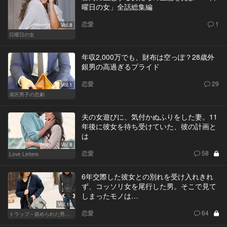
曜日の女」全話総集編
恋愛
1
Vol.8
日曜日の女
年収2,000万でも、財布は空っぽ？28歳外
銀男の高過ぎるプライド
恋愛
29
Vol.1
港区男子の悲劇
夫の女遊びに、気付かぬふりをした妻。11
年後に彼女を待ち受けていた、彼の計画と
は
Vol.8
恋愛
58
Love Letters
6年交際した彼女との別れを受け入れきれ
ず、コッソリ女を尾行した男。そこで見て
しまったモノは…
Vol.16
恋愛
64
トラップ～嵌められた男と女～