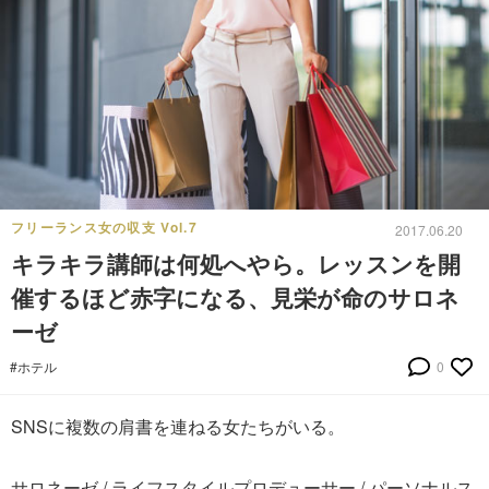
フリーランス女の収支 Vol.7
2017.06.20
キラキラ講師は何処へやら。レッスンを開
催するほど赤字になる、見栄が命のサロネ
ーゼ
#ホテル
0
SNSに複数の肩書を連ねる女たちがいる。
サロネーゼ / ライフスタイルプロデューサー / パーソナルス