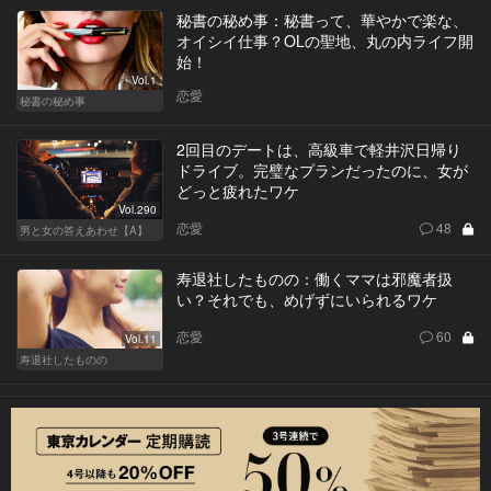
秘書の秘め事：秘書って、華やかで楽な、
オイシイ仕事？OLの聖地、丸の内ライフ開
始！
Vol.1
恋愛
秘書の秘め事
2回目のデートは、高級車で軽井沢日帰り
ドライブ。完璧なプランだったのに、女が
どっと疲れたワケ
Vol.290
恋愛
48
男と女の答えあわせ【A】
寿退社したものの：働くママは邪魔者扱
い？それでも、めげずにいられるワケ
恋愛
60
Vol.11
寿退社したものの