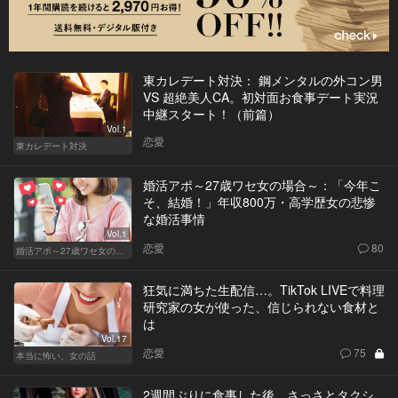
東カレデート対決： 鋼メンタルの外コン男
VS 超絶美人CA。初対面お食事デート実況
中継スタート！（前篇）
Vol.1
恋愛
東カレデート対決
婚活アポ～27歳ワセ女の場合～：「今年こ
そ、結婚！」年収800万・高学歴女の悲惨
な婚活事情
Vol.1
恋愛
80
婚活アポ～27歳ワセ女の場合～
狂気に満ちた生配信…。TikTok LIVEで料理
研究家の女が使った、信じられない食材と
は
Vol.17
恋愛
75
本当に怖い、女の話
2週間ぶりに食事した後、さっさとタクシ