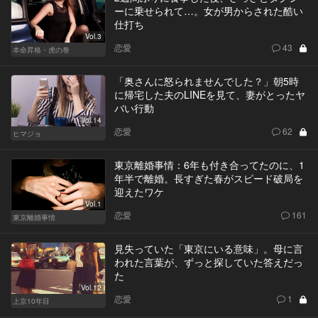
ーに乗せられて…。女が男からされた酷い
仕打ち
Vol.3
恋愛
43
本命昇格・虎の巻
「奥さんに怒られませんでした？」朝5時
に帰宅した夫のLINEを見て、妻がとったヤ
バい行動
Vol.14
恋愛
62
ヒマジョ
東京離婚事情：6年も付き合ってたのに、1
年半で離婚。長すぎた春がスピード破局を
迎えたワケ
Vol.1
恋愛
161
東京離婚事情
見失っていた「東京にいる意味」。母に言
われた言葉が、ずっと探していた答えだっ
た
Vol.12
恋愛
1
上京10年目