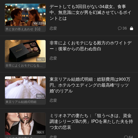
デートしても3回目がない34歳女。食事
中、無意識に女が男を幻滅させているポイ
ントとは
Vol.220
恋愛
36
男と女の答えあわせ【Q】
非常によくおモテになる殿方のホワイトデ
ー：後輩からの思わぬ告白
恋愛
Vol.1
非常によくおモテになる殿方のホワイトデー
東京リアル結婚式明細：総額費用は900万
円。ホテルウエディングの最高峰“リッツ
婚”のリアル
Vol.1
恋愛
東京リアル結婚式明細
ミリオネアの妻たち：「狙うべきは、資金
調達シリーズBの男」IPOを果たした夫を持
つ女の悲哀
Vol.1
恋愛
64
ミリオネアの妻たち