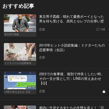
おすすめ記事
東京男子図鑑：晴れて慶應ボーイとなった
男を待ち受ける、庶民とセレブの分厚い壁
恋愛
138
Vol.1
東京男子図鑑
2015年ヒット小説総集編：ドクターたちの
恋愛事情（全話）
恋愛
Vol.5
ドクターたちの恋愛事情
2対2での食事後、個別で仲良くしたい時。
その一文が落とし穴：LINEの答えあわせ
【Q】
Vol.12
恋愛
LINEの答えあわせ【Q】
都内に生息する女たちの生態を見よ！「日