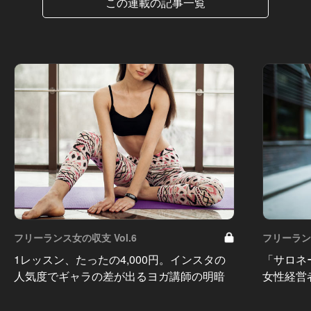
この連載の記事一覧
フリーランス女の収支 Vol.6
フリーランス
1レッスン、たったの4,000円。インスタの
「サロネ
人気度でギャラの差が出るヨガ講師の明暗
女性経営