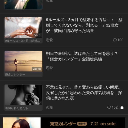
9ルールズ～3ヵ月で結婚する方法～：「結
婚してくれないなら、別れる！」32歳女
が、彼氏に詰め寄った結果
Vol.1
恋愛
100
9ルールズ～3ヵ月で結婚する方法～
明日で最終話。透は果たして何を思う？
「鎌倉カレンダー」全話総集編
恋愛
Vol.10
鎌倉カレンダー
不意に見せた、昔と変わらぬ優しい態度。
反省したかに思われた夫の浮気現場を、探
偵に暴かれた夜
Vol.7
恋愛
152
裏切られた妻たち