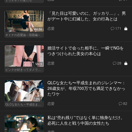
「見た目は可愛いのに、ガッカリ…」。男
がデート中に幻滅した、女の行為とは
恋愛
171
Vol.56
オトナの恋愛論～宿題編～
婚活サイトで会った相手に、一瞬でNGを
つきつけられた美女の本心は
恋愛
28
Vol.5
ピンクが好きってダメですか？
QLCな女たち〜平成生まれのジレンマ〜：
26歳女が、年収700万でも満足できなかっ
たワケ
Vol.1
恋愛
82
QLCな女たち～平成生まれのジレンマ～
私は“売れ残り”ではなく単に独身なだけ。
必死に人生と戦う中国の女性たち
恋愛