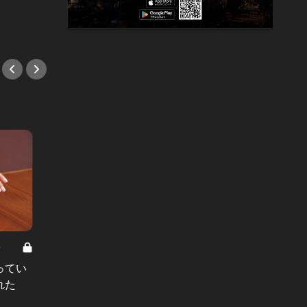
完全レポート！
#デー
#イベント
8
男と女の答えあわせ【A】 Vol.308
ってい
結婚願望ゼロだった27歳男性が、交
れた
際2年で突然プロポーズ。彼の心が
変わった“理由”とは