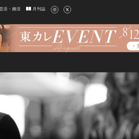
新のグルメ、洗練されたライフスタイル情報
恋活・婚活
月刊誌