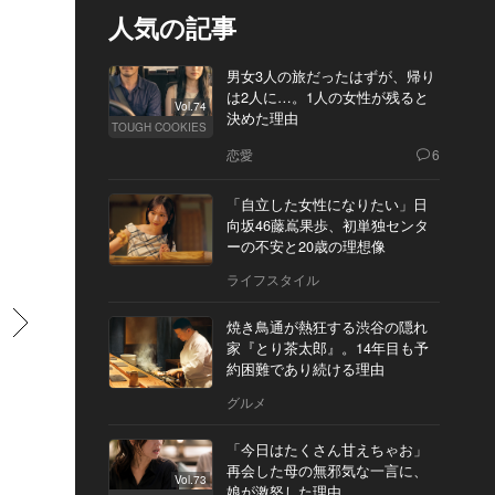
人気の記事
男女3人の旅だったはずが、帰り
は2人に…。1人の女性が残ると
Vol.74
決めた理由
TOUGH COOKIES
恋愛
6
「自立した女性になりたい」日
向坂46藤嶌果歩、初単独センタ
ーの不安と20歳の理想像
ライフスタイル
すすむ
焼き鳥通が熱狂する渋谷の隠れ
家『とり茶太郎』。14年目も予
約困難であり続ける理由
グルメ
「今日はたくさん甘えちゃお」
再会した母の無邪気な一言に、
Vol.73
娘が激怒した理由