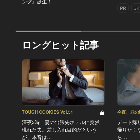
ング』誕生！
PR
#
ロングヒット記事
TOUGH COOKIES Vol.51
今夜、罪の味を
深夜3時、妻の出張先ホテルに突然
デート帰
現れた夫。差し入れ目的だという
帰りたく
が、本音は…
ら…