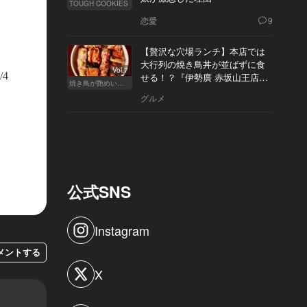
TOUGH COOKIES
恋愛
9
【贅沢な穴場ランチ】本店では
大行列の焼き鳥丼が並ばずに食
Vol.7
/4
せる！？『伊勢廣 赤坂山王店』
焼き鳥が艶めいてきた
へ
グルメ
公式SNS
Instagram
メントする
X