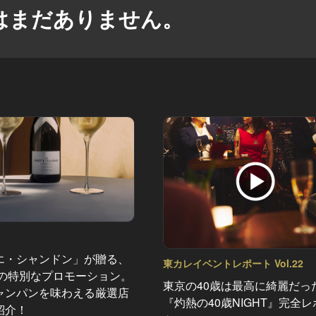
はまだありません。
エ・シャンドン」が贈る、
東カレイベントレポート Vol.22
夏の特別なプロモーション。
東京の40歳は最高に綺麗だっ
ャンパンを味わえる厳選店
『灼熱の40歳NIGHT』完全
紹介！