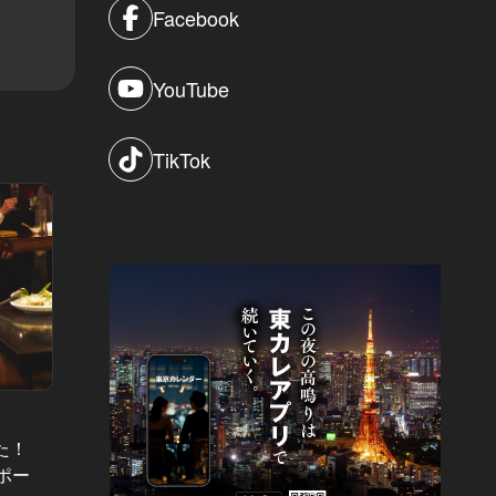
Facebook
YouTube
TikTok
東カレイベントレポート Vol.26
新宿、
都内最強
た！
東京タワーの麓から始まる恋やいか
中目黒
レポー
に！？『東カレビギナーズNIGHT』
が楽し