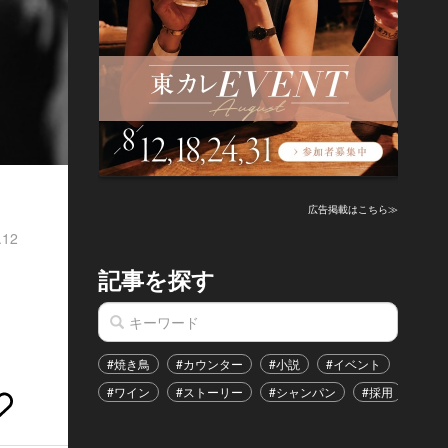
広告掲載はこちら≫
.12
記事を探す
#焼き鳥
#カウンター
#小説
#イベント
#港区
#ワイン
#ストーリー
#シャンパン
#採用
#恋