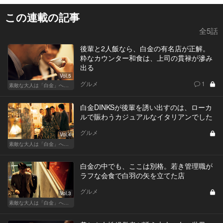
この連載の記事
全5話
後輩と2人飯なら、白金の有名店が正解。
粋なカウンター和食は、上司の貫禄が滲み
出る
Vol.5
グルメ
1
素敵な大人は「白金」へ後輩を誘う
白金DINKSが後輩を誘い出すのは、ローカ
ルで賑わうカジュアルなイタリアンでした
グルメ
Vol.4
素敵な大人は「白金」へ後輩を誘う
白金の中でも、ここは別格。若き管理職が
ラフな会食で白羽の矢を立てた店
グルメ
Vol.3
素敵な大人は「白金」へ後輩を誘う