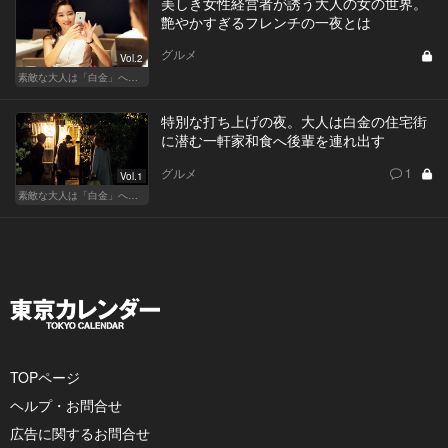
美しき女性経営者が誘う大人の女の世界。
艶やかすぎるフレンチの一夜とは
グルメ
Vol.2
素敵な大人は「白金」へ後輩を誘う
特別な打ち上げの夜。大人は白金の住宅街
に潜む一軒家和食へ後輩を連れ出す
グルメ
1
Vol.1
素敵な大人は「白金」へ後輩を誘う
TOPページ
ヘルプ・お問合せ
広告に関するお問合せ