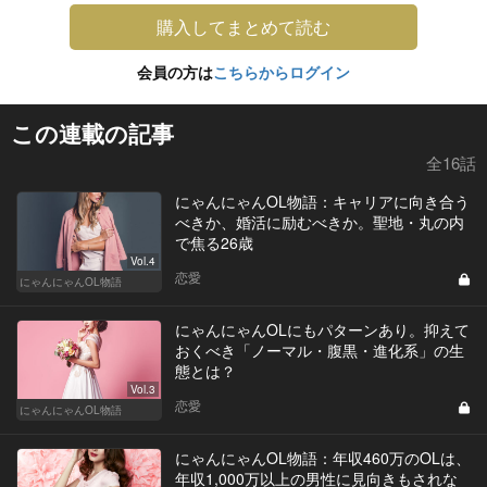
購入してまとめて読む
会員の方は
こちらからログイン
この連載の記事
全16話
にゃんにゃんOL物語：キャリアに向き合う
べきか、婚活に励むべきか。聖地・丸の内
で焦る26歳
Vol.4
恋愛
にゃんにゃんOL物語
にゃんにゃんOLにもパターンあり。抑えて
おくべき「ノーマル・腹黒・進化系」の生
態とは？
Vol.3
恋愛
にゃんにゃんOL物語
にゃんにゃんOL物語：年収460万のOLは、
年収1,000万以上の男性に見向きもされな