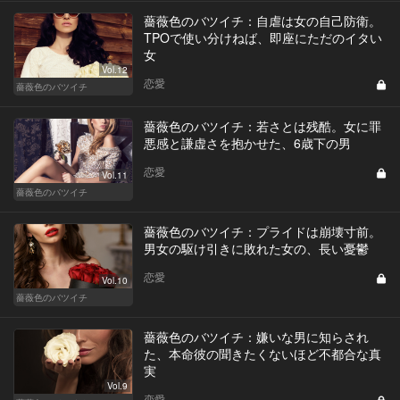
薔薇色のバツイチ：自虐は女の自己防衛。
TPOで使い分けねば、即座にただのイタい
女
Vol.12
恋愛
薔薇色のバツイチ
薔薇色のバツイチ：若さとは残酷。女に罪
悪感と謙虚さを抱かせた、6歳下の男
恋愛
Vol.11
薔薇色のバツイチ
薔薇色のバツイチ：プライドは崩壊寸前。
男女の駆け引きに敗れた女の、長い憂鬱
恋愛
Vol.10
薔薇色のバツイチ
薔薇色のバツイチ：嫌いな男に知らされ
た、本命彼の聞きたくないほど不都合な真
実
Vol.9
恋愛