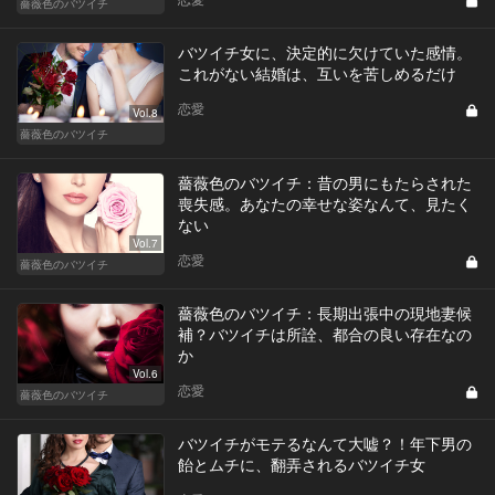
薔薇色のバツイチ
バツイチ女に、決定的に欠けていた感情。
これがない結婚は、互いを苦しめるだけ
恋愛
Vol.8
薔薇色のバツイチ
薔薇色のバツイチ：昔の男にもたらされた
喪失感。あなたの幸せな姿なんて、見たく
ない
Vol.7
恋愛
薔薇色のバツイチ
薔薇色のバツイチ：長期出張中の現地妻候
補？バツイチは所詮、都合の良い存在なの
か
Vol.6
恋愛
薔薇色のバツイチ
バツイチがモテるなんて大嘘？！年下男の
飴とムチに、翻弄されるバツイチ女