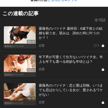
この連載の記事
全15話
薔薇色のバツイチ 最終回：6歳下彼との結
婚を願う女。望みは、諦めた時に叶うの
か？！
Vol.15
恋愛
1
薔薇色のバツイチ
年下男が可愛くて仕方ないバツイチ女。年
上も年下も選べる絶妙な年頃とは？
恋愛
Vol.14
薔薇色のバツイチ
薔薇色のバツイチ：恋と愛は別物。いつま
でも恋ばかりしている女が、愛されるワケ
がない
Vol.13
恋愛
薔薇色のバツイチ