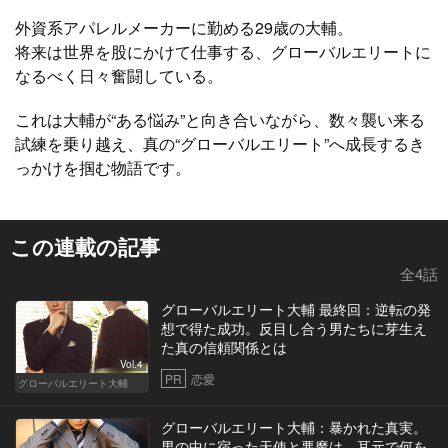
外資系アパレルメーカーに勤める29歳の大輔。
将来は世界を股にかけて仕事する、グローバルエリートに
なるべく日々奮闘している。
これは大輔が“ある悩み”と向き合いながら、数々襲い来る
試練を乗り越え、真の“グローバルエリート”へ成長するき
っかけを掴む物語です。
この連載の記事
全4話
グローバルエリート大輔 最終回：逆転の発
想で得た成功。反目し合う男たちに芽生え
た真の信頼関係とは
Vol.4
PR
恋愛
グローバルエリート大輔
グローバルエリート大輔：暴かれた真実。
男の中に宿った天使と悪魔は、耳元で何を