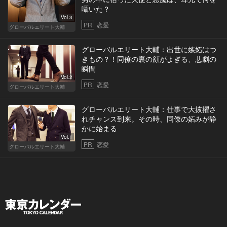
囁いた？
Vol.3
PR
恋愛
グローバルエリート大輔
グローバルエリート大輔：出世に嫉妬はつ
きもの？！同僚の裏の顔がよぎる、悲劇の
瞬間
Vol.2
PR
恋愛
グローバルエリート大輔
グローバルエリート大輔：仕事で大抜擢さ
れチャンス到来。その時、同僚の妬みが静
かに始まる
Vol.1
PR
恋愛
グローバルエリート大輔