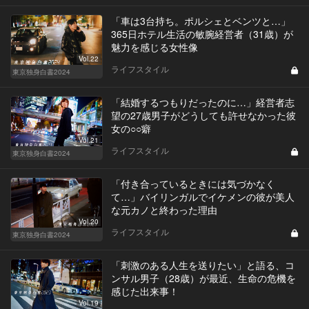
「車は3台持ち。ポルシェとベンツと…」
365日ホテル生活の敏腕経営者（31歳）が
魅力を感じる女性像
Vol.22
ライフスタイル
東京独身白書2024
「結婚するつもりだったのに…」経営者志
望の27歳男子がどうしても許せなかった彼
女の○○癖
Vol.21
ライフスタイル
東京独身白書2024
「付き合っているときには気づかなく
て…」バイリンガルでイケメンの彼が美人
な元カノと終わった理由
Vol.20
ライフスタイル
東京独身白書2024
「刺激のある人生を送りたい」と語る、コ
ンサル男子（28歳）が最近、生命の危機を
感じた出来事！
Vol.19