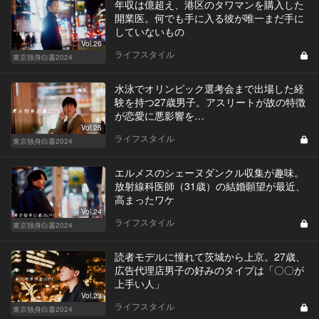
年収は億超え、港区のタワマンを購入した
開業医。何でも手に入る彼が唯一まだ手に
していないもの
Vol.26
ライフスタイル
東京独身白書2024
水泳でオリンピック選考会まで出場した経
験を持つ27歳男子。アスリートが故の特徴
が恋愛に悪影響を…
Vol.25
ライフスタイル
東京独身白書2024
エルメスのシェーヌダンクル収集が趣味。
放射線科医師（31歳）の結婚願望が最近、
高まったワケ
Vol.24
ライフスタイル
東京独身白書2024
読者モデルに憧れて茨城から上京。27歳、
広告代理店男子の好みのタイプは「〇〇が
上手い人」
Vol.23
ライフスタイル
東京独身白書2024