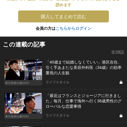
読めます
購入してまとめて読む
会員の方は
こちらからログイン
この連載の記事
全28話
「40歳まで結婚しなくていい」港区在住、
引く手あまたな美容外科医（34歳）の効率
重視の人生観
Vol.28
ライフスタイル
東京独身白書2024
「最近はフランスとジョージアに行きまし
た」毎月、仕事で海外へ行く36歳男性のグ
ローバルな恋愛事情
Vol.27
ライフスタイル
東京独身白書2024