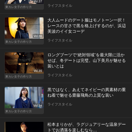
Vol.37
ライフスタイル
東カレ女子の作り方
大人ムードのデート服はモノトーン一択！
レースの甘さで黒を格上げするのが、浜辺
美波のイイ女コーデ
Vol.36
ライフスタイル
東カレ女子の作り方
ロングブーツで“絶対領域”を最大限に活か
せば、冬デートは完璧。山下美月が魅せる
装いとは
Vol.35
ライフスタイル
東カレ女子の作り方
黒ではなく、あえてネイビーの異素材の重
ね着で魅せる齋藤飛鳥の上質な装い
ライフスタイル
Vol.34
東カレ女子の作り方
松本まりかが、ラグジュアリーな温泉デー
トでお洒落を楽しむなら…