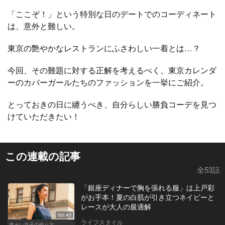
「ここぞ！」という特別な日のデートでのコーディネート
は、意外と難しい。
東京の艶やかなレストランにふさわしい一着とは…？
今回、その難題に対する正解を考えるべく、東京カレンダ
ーのカバーガールたちのファッションを一挙にご紹介。
とっておきの日に纏うべき、自分らしい勝負コーデを見つ
けていただきたい！
この連載の記事
全53話
「銀座ディナーで胸を張れる服」は上戸彩
がお手本！夏の白肌が引き立つネイビーと
レースが大人の最適解
Vol.41
ライフスタイル
東カレ女子の作り方