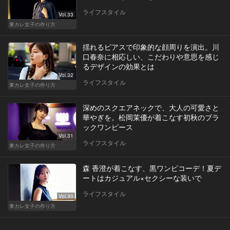
ライフスタイル
Vol.33
東カレ女子の作り方
揺れるピアスで印象的な顔周りを演出。川
口春奈に相応しい、こだわりや意思を感じ
るデザインの効果とは
Vol.32
ライフスタイル
東カレ女子の作り方
深めのスクエアネックで、大人の可愛さと
華やぎを。松岡茉優が着こなす初秋のブラ
ックワンピース
Vol.31
ライフスタイル
東カレ女子の作り方
森 香澄が着こなす、黒ワンピコーデ！夏デ
ートはカジュアル×セクシーな装いで
ライフスタイル
Vol.30
東カレ女子の作り方