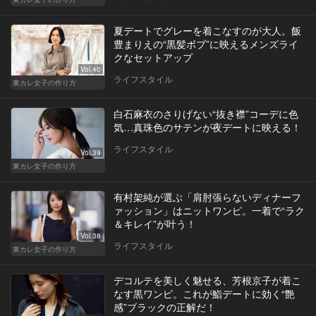
夏デートでグレーを着こなすのが大人。飯
豊まりえの“黒髪ボブ”に映えるメンズライ
クなセットアップ
Vol.40
ライフスタイル
東カレ女子の作り方
白石麻衣のさりげない“抜き襟”コーデに色
気…真珠色のサテンが夜デートに映える！
ライフスタイル
Vol.39
東カレ女子の作り方
有村架純が選ぶ「肩肘張らないディナーフ
ァッション」はニットワンピ。一着で“ラク
＆キレイ”が叶う！
Vol.38
ライフスタイル
東カレ女子の作り方
デコルテを美しく魅せる、芳根京子が着こ
なす黒ワンピ。これが鮨デートに効く“艶
感”ブラックの正解だ！