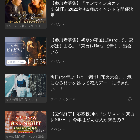
【参加者募集】『オンライン東カレ
NIGHT』2022年も2種のイベントを開催決
定！
Vol.58
イベント
オンライン東カレNIGHT イベント募集
【参加者募集】初夏の夜風に誘われて、恋
がはじまる。『東カレBar』で新しい出会
いを
イベント
明日は4年ぶりの「隅田川花火大会」。気
になる相手を誘って花火デートに行きた
い…！
Vol.4
ライフスタイル
1
大人の週末ToDoリスト
【受付終了】応募殺到の『クリスマス 東カ
レNIGHT』今年はどんな人が来るの？
イベント
Vol.26
東カレNIGHT イベント募集