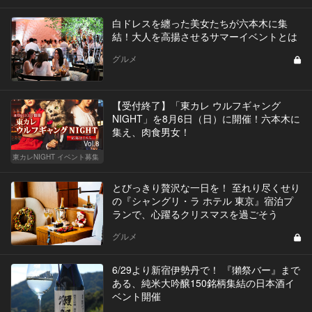
白ドレスを纏った美女たちが六本木に集
結！大人を高揚させるサマーイベントとは
グルメ
【受付終了】「東カレ ウルフギャング
NIGHT」を8月6日（日）に開催！六本木に
集え、肉食男女！
Vol.8
東カレNIGHT イベント募集
とびっきり贅沢な一日を！ 至れり尽くせり
の『シャングリ・ラ ホテル 東京』宿泊プ
ランで、心躍るクリスマスを過ごそう
グルメ
6/29より新宿伊勢丹で！ 『獺祭バー』まで
ある、純米大吟醸150銘柄集結の日本酒イ
ベント開催