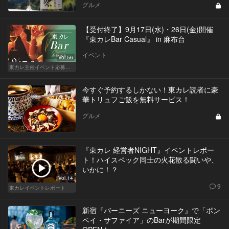
グルメ
【受付終了】9月17日(水)・26日(金)開催
『東カレBar Casual』 in 麻布台
イベント
Vol.56
東カレ主催イベント応募詳細記事一覧
今すぐ予約するしかない！東カレ読者に豪
華トリュフご飯を無料サービス！
グルメ
『東カレ 経営者NIGHT』イベントレポー
ト！ハイスペック同士の火花散る闘いや、
いかに！？
Vol.14
9
東カレイベントレポート
新宿『バーニーズ ニューヨーク』で「ボン
ベイ・サファイア」のBarが期間限定