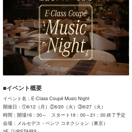
■イベント概要
イベント名：E-Class Coupé Music Night
開催日：①6/12（月）②6/20（火）③6/27（火）
時間：開場18：30～ スタート19：00～21：30 終了予定
会場：メルセデス・ベンツ コネクション（東京）
2F『UPSTAIRS』