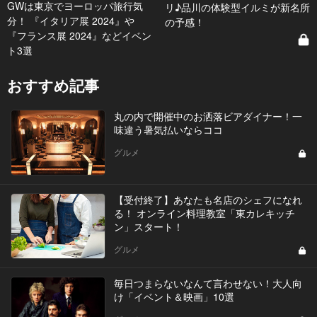
GWは東京でヨーロッパ旅行気
リ♪品川の体験型イルミが新名所
分！ 『イタリア展 2024』や
の予感！
『フランス展 2024』などイベン
ト3選
おすすめ記事
丸の内で開催中のお洒落ビアダイナー！一
味違う暑気払いならココ
グルメ
【受付終了】あなたも名店のシェフになれ
る！ オンライン料理教室「東カレキッチ
ン」スタート！
グルメ
毎日つまらないなんて言わせない！大人向
け「イベント＆映画」10選