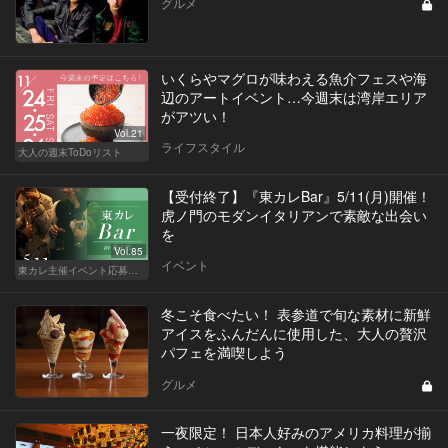
グルメ
いくらやマグロが味わえる魚介フェスや海
辺のアートイベント…今週末は湾岸エリア
がアツい！
Vol.21
ライフスタイル
大人の週末ToDoリスト
【受付終了】『東カレBar』5/11(月)開催！
虎ノ門のモダンイタリアンで素敵な出会い
を
Vol.85
イベント
東カレ主催イベント応募詳細記事一覧
冬こそ食べたい！ 表参道で旬な素材に新鮮
アイスをふんだんに使用した、大人の贅沢
パフェを満喫しよう
グルメ
一夜限定！ 日本人好みのアメリカ料理が揃