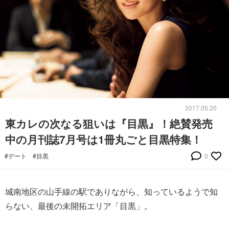
2017.05.20
東カレの次なる狙いは『目黒』！絶賛発売
中の月刊誌7月号は1冊丸ごと目黒特集！
#デート
#目黒
0
城南地区の山手線の駅でありながら、知っているようで知
らない、最後の未開拓エリア「目黒」。