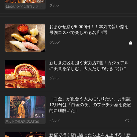
Vol.2
グルメ
52歳の“ツウ”な東京レストラン
おまかせ鮨が5,000円！！本気で旨い鮨を
最強コスパで楽しめる名店4選
グルメ
新しき港区を担う実力店7選！カジュアル
に美食を楽しむ、大人たちの行きつけに
グルメ
「白金」が似合う大人になりたい。月刊誌
12月号は「白金の夜」のプラチナ感を徹底
的に紐解いた！
Vol.19
グルメ
1
東カレの素敵な大人に必要なこと
新宿で行く店に困ったら上を見上げろ！新