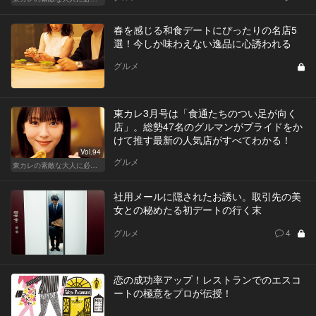
春を感じる和食デートにぴったりの名店5
選！今しか味わえない逸品に心誘われる
グルメ
東カレ3月号は「食通たちのつい足が向く
店」。総勢47名のグルマンがプライドをか
けて推す最新の人気店がすべてわかる！
Vol.94
グルメ
東カレの素敵な大人に必要なこと
社用メールに隠されたお誘い。取引先の美
女との秘めたる初デートの行く末
グルメ
4
恋の成功率アップ！レストランでのエスコ
ートの極意をプロが伝授！