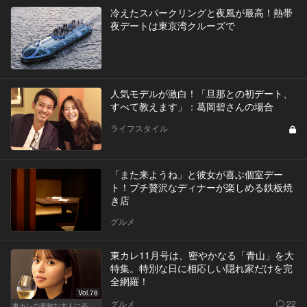
冷えたスパークリングと夜風が最高！熱帯
夜デートは東京湾クルーズで
人気モデルが激白！「旦那との初デート、
すべて教えます」：葛岡碧さんの場合
ライフスタイル
「また来ようね」と彼女が喜ぶ個室デー
ト！プチ贅沢なディナーが楽しめる鉄板焼
き店
グルメ
東カレ11月号は、密やかなる「青山」を大
特集。特別な日に相応しい隠れ家だけを完
全網羅！
Vol.78
グルメ
22
東カレの素敵な大人に必要なこと