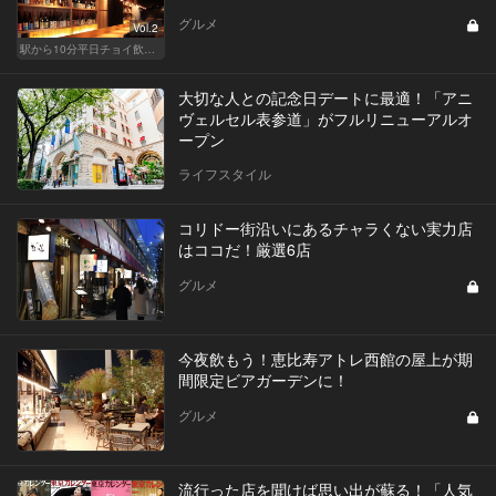
グルメ
Vol.2
駅から10分平日チョイ飲みグルメ
大切な人との記念日デートに最適！「アニ
ヴェルセル表参道」がフルリニューアルオ
ープン
ライフスタイル
コリドー街沿いにあるチャラくない実力店
はココだ！厳選6店
グルメ
今夜飲もう！恵比寿アトレ西館の屋上が期
間限定ビアガーデンに！
グルメ
流行った店を聞けば思い出が蘇る！「人気