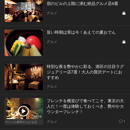
宿のビルの上階に潜む絶品グルメ店4選
グルメ
旨い時期は実は今！あえての夏おでん
グルメ
特別な夜を艶やかに彩る、港区の注目ラグ
ジュアリー店7選！大人の贅沢デートにお
すすめ
グルメ
フレンチを横並びで食べてこそ、東京の大
人だ！一度は体験しておくべき、艶やかカ
ウンターフレンチ！
Vol.16
グルメ
1
デートの勝率が上がる店