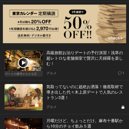
高級旅館お泊りデートの予行演習！浅草の
超レトロな老舗個室で贅沢に天婦羅を楽し
む！
Vol.10
グルメ
1
デートの勝率が上がる店
気取ってないのに超絶お洒落！徹底取材で
導き出した代々木上原デートで人気のレス
トラン3選！
グルメ
月曜だけど、ちょっとだけ。麻布十番駅か
ら10分のチョイ飲み５選